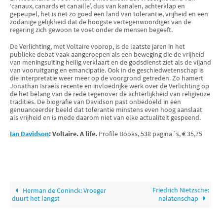
‘canaux, canards et canaille’, dus van kanalen, achterklap en
gepeupel, het is net zo goed een land van tolerantie, vrijheid en een
zodanige gelijkheid dat de hoogste vertegenwoordiger van de
regering zich gewoon te voet onder de mensen begeeft.
De Verlichting, met Voltaire voorop, is de laatste jaren in het
publieke debat vaak aangeroepen als een beweging die de vrijheid
van meningsuiting heilig verklaart en de godsdienst ziet als de vijand
van vooruitgang en emancipatie. Ook in de geschiedwetenschap is
die interpretatie weer meer op de voorgrond getreden. Zo hamert
Jonathan Israels recente en invloedrijke werk over de Verlichting op
de het belang van de rede tegenover de achterlijkheid van religieuze
tradities. De biografie van Davidson past onbedoeld in een
genuanceerder beeld dat tolerantie minstens even hoog aanslaat
als vrijheid en is mede daarom niet van elke actualiteit gespeend.
Ian Davidson
: Voltaire. A life.
Profile Books, 538 pagina´s, € 35,75
Friedrich Nietzsche:
Herman de Coninck: Vroeger
duurt het langst
nalatenschap