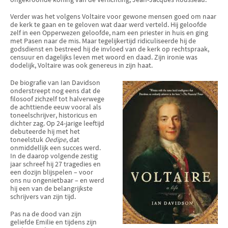
Verder was het volgens Voltaire voor gewone mensen goed om naar
de kerk te gaan en te geloven wat daar werd verteld. Hij geloofde
zelf in een Opperwezen geloofde, nam een priester in huis en ging
met Pasen naar de mis. Maar tegelijkertijd ridiculiseerde hij de
godsdienst en bestreed hij de invloed van de kerk op rechtspraak,
censuur en dagelijks leven met woord en daad. Zijn ironie was
dodelijk, Voltaire was ook genereus in zijn haat.
De biografie van Ian Davidson
onderstreept nog eens dat de
filosoof zichzelf tot halverwege
de achttiende eeuw vooral als
toneelschrijver, historicus en
dichter zag. Op 24-jarige leeftijd
debuteerde hij met het
toneelstuk
Oedipe
, dat
onmiddellijk een succes werd.
In de daarop volgende zestig
jaar schreef hij 27 tragedies en
een dozijn blijspelen – voor
ons nu ongenietbaar – en werd
hij een van de belangrijkste
schrijvers van zijn tijd.
Pas na de dood van zijn
geliefde Emilie en tijdens zijn