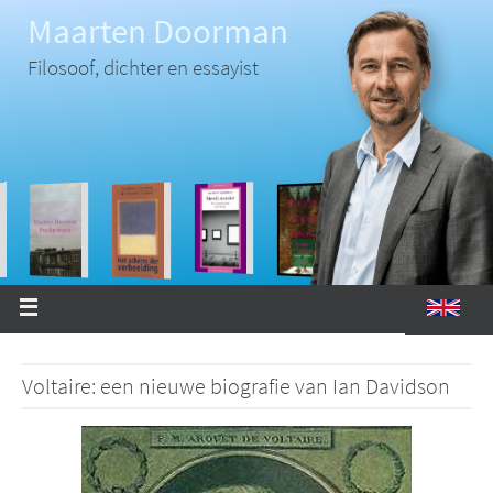
Ga
Maarten Doorman
naar
de
inhoud
Filosoof, dichter en essayist
Voltaire: een nieuwe biografie van Ian Davidson