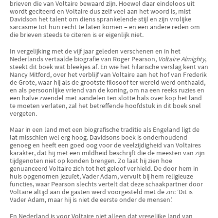
brieven die van Voltaire bewaard zijn. Hoewel daar eindeloos uit
wordt geciteerd en Voltaire dus zelf veel aan het woord is, mist
Davidson het talent om diens sprankelende stijl en zijn vrolijke
sarcasme tot hun recht te laten komen – en een andere reden om
die brieven steeds te citeren is er eigenlijk niet.
In vergelijking met de vijf jaar geleden verschenen en in het
Nederlands vertaalde biografie van Roger Pearson,
Voltaire Almighty
,
steekt dit boek wat bleekjes af. En wie het hilarische verslag kent van
Nancy Mitford, over het verblijf van Voltaire aan het hof van Frederik
de Grote, waar hij als de grootste filosoof ter wereld werd onthaald,
en als persoonlijke vriend van de koning, om na een reeks ruzies en
een halve zwendel met aandelen ten slotte hals over kop het land
te moeten verlaten, zal het betreffende hoofdstuk in dit boek snel
vergeten.
Maar in een land met een biografische traditie als Engeland ligt de
lat misschien wel erg hoog. Davidsons boek is onderhoudend
genoeg en heeft een goed oog voor de veelzijdigheid van Voltaires
karakter, dat hij met een mildheid beschrijft die de meesten van zijn
tijdgenoten niet op konden brengen. Zo laat hij zien hoe
genuanceerd Voltaire zich tot het geloof verhield. De door hem in
huis opgenomen jezuïet, Vader Adam, vervult bij hem religieuze
functies, waar Pearson slechts vertelt dat deze schaakpartner door
Voltaire altijd aan de gasten werd voorgesteld met de zin: ‘Dit is
Vader Adam, maar hij is niet de eerste onder de mensen.’
En Nederland is voor Voltaire niet alleen dat vreselijke land van