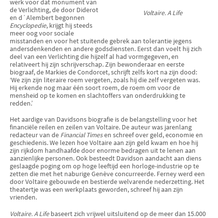
werk voor dat monument van
de Verlichting, de door Diderot
Voltaire. A Life
en d´Alembert begonnen
Encyclopedie
, krijgt hij steeds
meer oog voor sociale
misstanden en voor het stuitende gebrek aan tolerantie jegens
andersdenkenden en andere godsdiensten. Eerst dan voelt hij zich
deel van een Verlichting die hijzelf al had vormgegeven, en
relativeert hij zijn schrijverschap. Zijn bewonderaar en eerste
biograaf, de Markies de Condorcet, schrijft zelfs kort na zijn dood:
‘We zijn zijn literaire roem vergeten, zoals hij die zelf vergeten was.
Hij erkende nog maar één soort roem, de roem om voor de
mensheid op te komen en slachtoffers van onderdrukking te
redden.’
Het aardige van Davidsons biografie is de belangstelling voor het
financiële reilen en zeilen van Voltaire. De auteur was jarenlang
redacteur van de
Financial Times
en schreef over geld, economie en
geschiedenis. We lezen hoe Voltaire aan zijn geld kwam en hoe hij
zijn rijkdom handhaafde door enorme bedragen uit te lenen aan
aanzienlijke personen. Ook besteedt Davidson aandacht aan diens
geslaagde poging om op hoge leeftijd een horloge-industrie op te
zetten die met het naburige Genève concurreerde. Ferney werd een
door Voltaire gebouwde en bestierde welvarende nederzetting. Het
theatertje was een werkplaats geworden, schreef hij aan zijn
vrienden.
Voltaire. A Life
baseert zich vrijwel uitsluitend op de meer dan 15.000