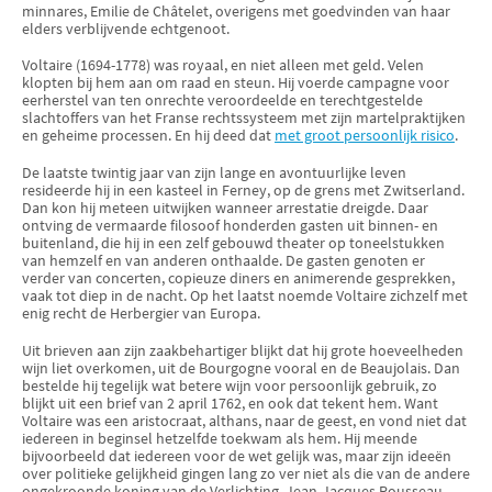
minnares, Emilie de Châtelet, overigens met goedvinden van haar
elders verblijvende echtgenoot.
Voltaire (1694-1778) was royaal, en niet alleen met geld. Velen
klopten bij hem aan om raad en steun. Hij voerde campagne voor
eerherstel van ten onrechte veroordeelde en terechtgestelde
slachtoffers van het Franse rechtssysteem met zijn martelpraktijken
en geheime processen. En hij deed dat
met groot persoonlijk risico
.
De laatste twintig jaar van zijn lange en avontuurlijke leven
resideerde hij in een kasteel in Ferney, op de grens met Zwitserland.
Dan kon hij meteen uitwijken wanneer arrestatie dreigde. Daar
ontving de vermaarde filosoof honderden gasten uit binnen- en
buitenland, die hij in een zelf gebouwd theater op toneelstukken
van hemzelf en van anderen onthaalde. De gasten genoten er
verder van concerten, copieuze diners en animerende gesprekken,
vaak tot diep in de nacht. Op het laatst noemde Voltaire zichzelf met
enig recht de Herbergier van Europa.
Uit brieven aan zijn zaakbehartiger blijkt dat hij grote hoeveelheden
wijn liet overkomen, uit de Bourgogne vooral en de Beaujolais. Dan
bestelde hij tegelijk wat betere wijn voor persoonlijk gebruik, zo
blijkt uit een brief van 2 april 1762, en ook dat tekent hem. Want
Voltaire was een aristocraat, althans, naar de geest, en vond niet dat
iedereen in beginsel hetzelfde toekwam als hem. Hij meende
bijvoorbeeld dat iedereen voor de wet gelijk was, maar zijn ideeën
over politieke gelijkheid gingen lang zo ver niet als die van de andere
ongekroonde koning van de Verlichting, Jean-Jacques Rousseau.