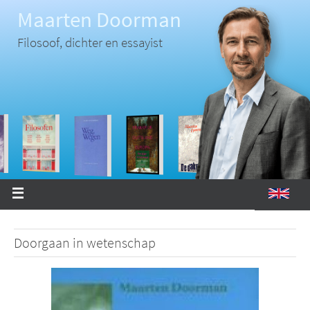
Ga
Maarten Doorman
naar
de
inhoud
Filosoof, dichter en essayist
Doorgaan in wetenschap