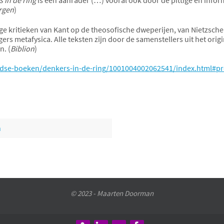
rgen
)
ge kritieken van Kant op de theosofische dweperijen, van Nietzsc
ers metafysica. Alle teksten zijn door de samenstellers uit het origi
n. (
Biblion
)
dse-boeken/denkers-in-de-ring/1001004002062541/index.html#pr
n
© 2023 - Maarten Doorman