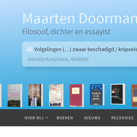
Ga
naar
Maarten Doorma
de
inhoud
Filosoof, dichter en essayist
Volgelingen (…) zwaar beschadigd / knipsels
Jolanda Kooijmans, Addertje
Ga
naar
OVER MIJ
BOEKEN
NIEUWS
RECENSIES
de
inhoud