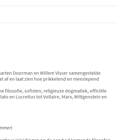
arten Doorman en Willem Visser samengestelde
el af en laat zien hoe prikkelend en meeslepend
e filosofie, sofisten, religieuze dogmatiek, officiële
ato en Lucretius tot Voltaire, Marx, Wittgenstein en
ammer
)
rmatieve inleidingen op de aan bod komende filosofen