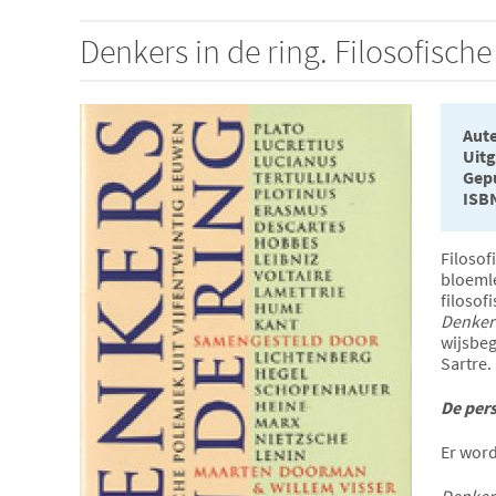
Denkers in de ring. Filosofisch
Aute
Uitg
Gepu
ISB
Filosofi
bloemle
filosof
Denkers
wijsbeg
Sartre.
De pers
Er word
Denkers