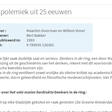
e polemiek uit 25 eeuwen
ur :
Maarten Doorman en Willem Visser
ever:
Bert Bakker
bliceerd in:
1993
N:
9 789035 126381
e lijkt vaak dodelijk saai en serieus.
Denkers in de ring,
een door Ma
zing uit de geschiedenis van het denken, rekent met dit vooroorde
ische kwesties kunnen zijn.
 in de ring
ventileert zowel vrolijke als vileine kritiek op academisch
eerte, dorre geleerdheid en filosofische modeverschijnselen. Van Pl
 over het vele malen herdrukte
Denkers in de ring
:
t op elke bladzijde gebokst en raak gestoten (
De Groene Amsterd
 in de ring
is een aanrader (…) vooral ook door de pittige en info