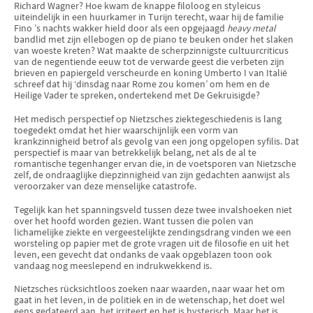
Richard Wagner? Hoe kwam de knappe filoloog en styleicus
uiteindelijk in een huurkamer in Turijn terecht, waar hij de familie
Fino ’s nachts wakker hield door als een opgejaagd
heavy metal
bandlid met zijn ellebogen op de piano te beuken onder het slaken
van woeste kreten? Wat maakte de scherpzinnigste cultuurcriticus
van de negentiende eeuw tot de verwarde geest die verbeten zijn
brieven en papiergeld verscheurde en koning Umberto I van Italië
schreef dat hij ‘dinsdag naar Rome zou komen’ om hem en de
Heilige Vader te spreken, ondertekend met De Gekruisigde?
Het medisch perspectief op Nietzsches ziektegeschiedenis is lang
toegedekt omdat het hier waarschijnlijk een vorm van
krankzinnigheid betrof als gevolg van een jong opgelopen syfilis. Dat
perspectief is maar van betrekkelijk belang, net als de al te
romantische tegenhanger ervan die, in de voetsporen van Nietzsche
zelf, de ondraaglijke diepzinnigheid van zijn gedachten aanwijst als
veroorzaker van deze menselijke catastrofe.
Tegelijk kan het spanningsveld tussen deze twee invalshoeken niet
over het hoofd worden gezien. Want tussen die polen van
lichamelijke ziekte en vergeestelijkte zendingsdrang vinden we een
worsteling op papier met de grote vragen uit de filosofie en uit het
leven, een gevecht dat ondanks de vaak opgeblazen toon ook
vandaag nog meeslepend en indrukwekkend is.
Nietzsches rücksichtloos zoeken naar waarden, naar waar het om
gaat in het leven, in de politiek en in de wetenschap, het doet wel
eens gedateerd aan, het irriteert en het is hysterisch. Maar het is