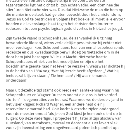
Nietzsche een bittere oedipale strijd mee voert. De eerste
tegenstander ligt het dichtst bij zijn echte vader, een dominee die
stierf toen Nietzsche vier was. Dus dat Nietzsche de man die hem op
die manier in de steek had gelaten bevocht door het christendom,
Jezus en God te bestrijden is volgens het boekje, al moet je je ervoor
hoeden die levenslange haat tegen het christendom louter te
reduceren tot een psychologisch geduid verlies in Nietzsches jeugd.
Zijn tweede vijand is Schopenhauer, de aanvankelijk uitzinnig
bewonderde filosoof, wiens verleidelijke pessimisme hij echter niet
meer verdragen kon. Schopenhauers leer van een allesbeheersende
redeloze en dus kwaadaardige oerwil sloeg bij Nietzsche om in de
door hem juist bezongen Wille zur Macht. Nietzsche haatte
Schopenhauers ethiek van het medelijden en zijn op het
boeddhisme geënte raad het leven te verzaken. Weliswaar dichtte hij
in de herfst van 1884 nog: ‘Wat hij leerde heeft afgedaan, / Wat hij
leefde, zal blijven staan: / Zie hem aan! / Hij was niemands
onderdaan!’
Maar uit dezelfde tijd stamt ook reeds een aantekening waarin hij
Schopenhauer en Wagner Duitsers noemt die ‘ons in het verderf
storten’ – ‘degeneraties van het ras.’ Waarmee we de derde vijand in
het vizier krijgen: Richard Wagner, een andere held die hij
reserveloos omarmd had. Ooit kocht Nietzsche zijden ondergoed
voor de meester omdat ‘als je een God kiest je hem ook dient op te
tuigen.’ Op deze vaderfiguur projecteert hij later al zijn afschuw van
Duitsland, van metafysica, moraal en decadentie. Het levert vlak
voor zijn ineenstorting een ongeëvenaard polemisch pamflet op: