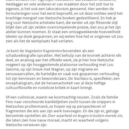
Heidegger en vele anderen er van maakten door het zich toe te
eigenen, is het ook een laboratorium genoemd. Hier werden de
formuleringen voor het eerst beproefd, en uit deze notities werd het
krachtige mengsel van Nietzsche boeken gedestilleerd. En heb je
oog voor Nietzsche artistieke kant, die eerder uit zijn flitsende stijl
blijkt dan uit zijn zelden overrompelende poëzie, dan zou je het zijn
atelier kunnen noemen. Er staat een ontzagwekkende hoeveelheid
ideeën op doek gespannen, en wij weten hoe het er ongeveer uit zou
zien als het de werkplaats had verlaten.
Je kunt de
Nagelaten fragmenten
bovendien als een
schaduwbiografie opvatten. Met behulp van de kroniek achterin elk
deel, en analoog aan het officiële werk, zie je hier hoe Nietzsche
reageert op zijn hooggestemde platoonse verhouding met Lou
Salomé, op zijn breuk met Wagner, op zijn migraine en
zenuwaanvallen, de hartelijke en vaak ook gespannen verhouding
tot zijn kennissen en bewonderaars. De
Nachlass
is, specifieker, een
encephalogram, dat de hersenactiviteit van al deze heftige
cultuurfilosofie en rusteloze kritiek in kaart brengt.
Of een vuilnisvat, waarin we koortsachtig neuzen. Zoals de familie
Fino naar verscheurde bankbiljetten zocht tussen de snippers in
Nietzsches prullenmand, zo hopen wij op perspectieven of
fragmenten die iets aan zijn werk toevoegen. En die zijn er, getuige
beroemde opstellen als
Over waarheid
en
leugen
in buiten-morele
zin
,
die laten zien hoe nauw moraal, macht en waarheid volgens
Nietzsche verweven zijn.