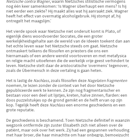
Nietzsche contra Wagner
, waarin Nietzsches stilistische vermogens
nog één keer samenkomen: ‘Is Wagner überhaupt een mens? Is hij
niet eerder een ziekte? Hij maakt alles wat hij aanraakt ziek. Wagner
heeft het effect van overmatig alcoholgebruik. Hij stompt af, hij
ontregelt het maagslijm.’
Het vierde spook waar Nietzsche niet onderuit komt is Plato, of
eigenlijk diens woordvoerder Socrates, die een groter
werkelijkheidsgehalte aan de wereld van de Ideeën toekent dan aan
het echte leven waar het Nietzsche steeds om gaat. Nietzsche
ontmaskert telkens de filosofen en priesters die ons een
hiernamaals of een andere wereld voortoveren en met metafysica
en religie macht uitoefenen die de werkelijk vrije geest verhindert te
leven. Nietzsche stelt daar de aristocratische ‘overmens’ tegenover,
zoals de Übermensch in deze vertaling is gaan heten.
Het is lastig de
Nachlass
, zoals filosofen deze
Nagelaten fragmenten
noemen, te lezen zonder de context van het door Nietzsche
gepubliceerde werk te kennen. Ze zijn nog fragmentarischer en
bestaan voor een deel uit lijstjes, kreten, halve zinnen, flarden: een
doos puzzelstukjes op de grond gemikt en de helft ervan op zijn
kop. Tegelijk heeft deze
Nachlass
een enorme geschiedenis en een
grote reputatie.
De geschiedenis is beschamend. Toen Nietzsche definitief in waanzin
wegzonk ontfermde zijn zuster Elisabeth zich niet alleen over de
patiënt, maar ook over het werk. Zij had een gespannen verhouding
met haar broer, die haar minachtte om haar onbegrip, bemoeizucht