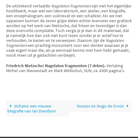
De uitstekend vertaalde
Nagelaten fragmenten
zijn niet het eigenlijke
hoofdwerk, maar wel een laboratorium, een atelier, een biografie,
een encephalogram, een vuilnisvat en een schatkist. Als we niet
oppassen kunnen de zeven grijze delen echter evenzeer een grafzerk
worden op het werk van Nietzsche, dat frisser en levendiger is dan
deze overvolle compilatie. Toch vergis je je dan in dit materiaal, dat
je namelijk hoe dan ook niet kunt lezen zonder je er actief toe te
verhouden, te kiezen en te verwerpen. Daarom zijn de
Nagelaten
fragmenten
een prachtig monument voor een denker waaraan je je
vaak ergert maar die, als je eenmaal kennis met hem hebt gemaakt,
nooit meer uit je gedachten verdwijnt.
Friedrich Nietzsche: Nagelaten fragmenten (7 delen).
Vertaling
Michel van Nieuwstadt en Mark Wildschut, SUN, ca. 4300 pagina’s.
Voltaire: een nieuwe
Vossius en Hugo de Groot
biografie van Ian Davidson