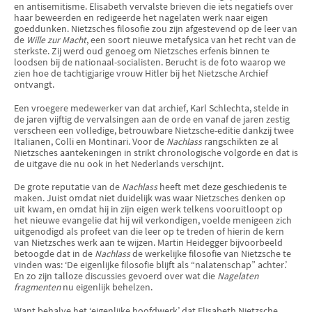
en antisemitisme. Elisabeth vervalste brieven die iets negatiefs over
haar beweerden en redigeerde het nagelaten werk naar eigen
goeddunken. Nietzsches filosofie zou zijn afgestevend op de leer van
de
Wille zur Macht
, een soort nieuwe metafysica van het recht van de
sterkste. Zij werd oud genoeg om Nietzsches erfenis binnen te
loodsen bij de nationaal-socialisten. Berucht is de foto waarop we
zien hoe de tachtigjarige vrouw Hitler bij het Nietzsche Archief
ontvangt.
Een vroegere medewerker van dat archief, Karl Schlechta, stelde in
de jaren vijftig de vervalsingen aan de orde en vanaf de jaren zestig
verscheen een volledige, betrouwbare Nietzsche-editie dankzij twee
Italianen, Colli en Montinari. Voor de
Nachlass
rangschikten ze al
Nietzsches aantekeningen in strikt chronologische volgorde en dat is
de uitgave die nu ook in het Nederlands verschijnt.
De grote reputatie van de
Nachlass
heeft met deze geschiedenis te
maken. Juist omdat niet duidelijk was waar Nietzsches denken op
uit kwam, en omdat hij in zijn eigen werk telkens vooruitloopt op
het nieuwe evangelie dat hij wil verkondigen, voelde menigeen zich
uitgenodigd als profeet van die leer op te treden of hierin de kern
van Nietzsches werk aan te wijzen. Martin Heidegger bijvoorbeeld
betoogde dat in de
Nachlass
de werkelijke filosofie van Nietzsche te
vinden was: ‘De eigenlijke filosofie blijft als “nalatenschap” achter.’
En zo zijn talloze discussies gevoerd over wat die
Nagelaten
fragmenten
nu eigenlijk behelzen.
Want behalve het ‘eigenlijke hoofdwerk’ dat Elisabeth Nietzsche,