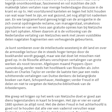
tegelijk onontkoombaar, fascinerend en vol inzichten die zich
makkelijk laten vertalen naar menige hedendaagse discussie in de
krant en op tv. Het voortdurend kantelen en tegen het licht houden
van wat waar heet te zijn, en wat gezond, zet nog altijd tot nadenken
aan. En wie langzamerhand genoeg krijgt van de arrogantie in de
zich overal opdringende reclame, van managerstaal, smakeloos
populisme en van een hoos aan gratuite opinies kan bij Nietzsche
zijn hart ophalen. Alleen daarom al is de voltooiing van de
Nederlandse vertaling van Nietzsches werk met zeven vuistdikke
delen nagelaten fragmenten een verheugende gebeurtenis.
Je kunt somberen over de intellectuele woestenij in dit land en over
de armoedige lectuur die in steeds hoger tempo door de
boekhandel wordt gejaagd, maar wie dat doet let misschien niet
goed op. In de filosofie althans verschijnen vertalingen van grote
werken als nooit tevoren. Afgelopen maand Poppers
Open
samenleving
, eerder reeds het hoofdwerk van filosofen als John
Rawls en Charles Taylor en verder de laatste tien jaar een reeks
schitterende vertalingen van Duitse denkers: de belangrijkste
boeken van Kant, Schopenhauer, Heidegger; verder Freud in elf
delen en niet te vergeten de Nietzsche-bibliotheek van de
Arbeiderspers.
Wie greep wil krijgen op het werk van Nietzsche doet er goed aan
diens tegenstanders in kaart te brengen. Het zijn er vier en vanaf
1880 spoken ze altijd rond. Met die delen Freud in het achterhoofd is
goed vol te houden dat alle vier een vaderrol vervullen waar