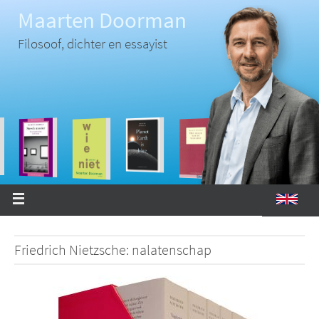
Ga
Maarten Doorman
naar
de
inhoud
Filosoof, dichter en essayist
Friedrich Nietzsche: nalatenschap