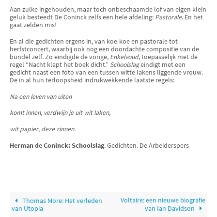
Aan zulke ingehouden, maar toch onbeschaamde lof van eigen klein
geluk besteedt De Coninck zelfs een hele afdeling:
Pastorale
. En het
gaat zelden mis!
En al die gedichten ergens in, van koe-koe en pastorale tot
herfstcon­cert, waarbij ook nog een doordachte compositie van de
bundel zelf. Zo eindigde de vorige,
Enkelvoud
, toepasselijk met de
regel “Nacht klapt het boek dicht.”
Schoolslag
eindigt met een
gedicht naast een foto van een tussen witte lakens liggende vrouw.
De in al hun terloopsheid indrukwekkende laatste regels:
Na een leven van uiten
komt innen, verdwijn je uit wit laken,
wit papier, deze zinnen.
Herman de Coninck: Schoolslag
. Gedichten. De Arbeiderspers
Voltaire: een nieuwe biografie
Thomas More: Het verleden
van Utopia
van Ian Davidson