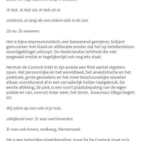
Ik heb. Ik heb zin. Ik heb zin in
zinderen, zo lang als een zinken dak in de zon.
Zo nu. Zo wanneer.
Het is bijna impressionistisch, een bezwerend gemijmer, briljant
gemusiceer met klank en alliteratie zonder dat het op betekenisloos
woordgeklingel uitloopt. On-Nederlandse lichtheid die niet
wegwaait omdat er tegelijkertijd ook nog iets staat.
Herman de Coninck trekt in zijn poëzie een flink aantal registers
open. Het persoonlijke en het wereldleed, het anekdotische en het
poëticale, grote gevoelens en het meer beschouwelijke wisselen
elkaar voortdurend af in een verraderlijk helder taalgebruik. De
eerste afdeling,
De plek
, is een soort plaatsbepaling van de eigen
poëzie en van, vooruit maar weer, het leven.
Snowmass Village
begint
zo:
Wij zaten op een rots in je tuin,
uitkijkend over. Er was veel beneden.
Er was ook boven, melkweg, hiernamaals.
Dit is een letterlijke plaatsbepaling, maar bij De Coninck staat zo’n