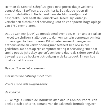
Herman de Coninck schrijft zo goed over poëzie dat je wel eens
vergeet dat hij
zelf
een groot dichter is. Zou dat de reden zijn
waarom de kritiek in Nederland hem slechts mondjesmaat
bespreekt? Toch heeft De Coninck veel lezers: zijn onlangs
verschenen dichtbundel
Schoolslag
kent de voor poëzie hoge oplage
van 3750 exemplaren.
Dat De Coninck (1944) zo meeslepend over poëzie – en andere zaken
– weet te schrijven is allereerst te danken aan zijn vermogen om iets
onbevan­gen te bewonderen. Dit uitgebalanceerd mengsel van
enthousiasme en verwon­dering manifes­teert zich ook in zijn
gedichten. De poes op zijn computer ziet hij in
School­slag
“met dat
snelle pootje ijshockey spelen”, een beeld dat raak is door zowel de
beweging als de hockeystick-buiging in de kattepoot. En een koe
doet zich aldus voor:
De koe. Hoe ze het al eeuwen
met hetzelfde ontwerp moet doen.
Zoiets als de Volkswagen-kever:
de koe-koe.
Zulke regels kunnen de indruk wekken dat De Coninck vooral een
anekdotisch dichter is, iemand van de pakkende formulering, een