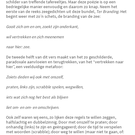
schilder van treffende tafereeltjes. Maar deze poëzie is op een
bedriegelijke manier eenvoudig en daarom zo knap. Neem het
eerste van de reeks zeegedichten uit deze bundel,
Ter Branding
. Het
begint weer met zo’n schets, de branding van de zee:
Gooit zich om en om, zoekt zijn onderkant,
wil vertrekken en zich meenemen
naar hier: zee.
De tweede helft van dit vers maakt van het zo geschilderde,
paradoxale aanvloeien en terugtrekken, van het “vertrekken naar
hier”, een veelduidige metafoor:
Zoiets deden wij ook met onszelf,
praten, links zijn, scrabble spelen, wegwillen,
iets wat zich nog het best als blijven
liet om- en om- en omschrijven.
Ook zelf waren wij eens, zo lijken deze regels te willen zeggen,
halfslachtig en dubbelzinnig. Door met onszelf te praten; door
onhandig (links) te zijn en geëngageerd; door de tijd te verspelen
met woorden (scrabble); door weg te willen (maar niet te gaan, of: