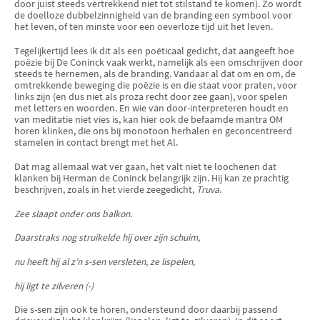
door juist steeds vertrekkend niet tot stilstand te komen). Zo wordt
de doelloze dubbelzinnigheid van de branding een symbool voor
het leven, of ten minste voor een oeverloze tijd uit het leven.
Tegelijkertijd lees ik dit als een poëticaal gedicht, dat aangeeft hoe
poëzie bij De Coninck vaak werkt, namelijk als een omschrijven door
steeds te hernemen, als de branding. Vandaar al dat om en om, de
omtrek­kende beweging die poëzie is en die staat voor praten, voor
links zijn (en dus niet als proza recht door zee gaan), voor spelen
met letters en woorden. En wie van door-interpreteren houdt en
van meditatie niet vies is, kan hier ook de befaamde mantra OM
horen klinken, die ons bij monotoon herhalen en gecon­cen­treerd
stamelen in contact brengt met het Al.
Dat mag allemaal wat ver gaan, het valt niet te loochenen dat
klanken bij Herman de Coninck belangrijk zijn. Hij kan ze prachtig
beschrijven, zoals in het vierde zeegedicht,
Truva
.
Zee slaapt onder ons balkon.
Daarstraks nog struikelde hij over zijn schuim,
nu heeft hij al z’n s-sen versleten, ze lispelen,
hij ligt te zilveren (-)
Die s-sen zijn ook te horen, ondersteund door daarbij passend