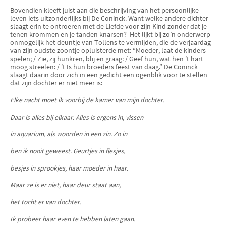
Bovendien kleeft juist aan die beschrijving van het persoonlijke
leven iets uitzonderlijks bij De Coninck. Want welke andere dichter
slaagt erin te ontroeren met de Liefde voor zijn Kind zonder dat je
tenen krommen en je tanden knarsen?
Het lijkt bij zo’n onderwerp
onmogelijk het deuntje van Tollens te vermijden, die de verjaardag
van zijn oudste zoontje opluisterde met: “Moeder, laat de kinders
spelen; / Zie, zij hunkren, blij en graag: / Geef hun, wat hen ’t hart
moog streelen: / ’t Is hun broeders feest van daag.” De Coninck
slaagt daarin door zich in een gedicht een ogenblik voor te stellen
dat zijn dochter er niet meer is:
Elke nacht moet ik voorbij de kamer van mijn dochter.
Daar is alles bij elkaar. Alles is ergens in, vissen
in aquarium, als woorden in een zin. Zo in
ben ik nooit geweest. Geurtjes in flesjes,
besjes in sprookjes, haar moeder in haar.
Maar ze is er niet, haar deur staat aan,
het tocht er van dochter.
Ik probeer haar even te hebben laten gaan.