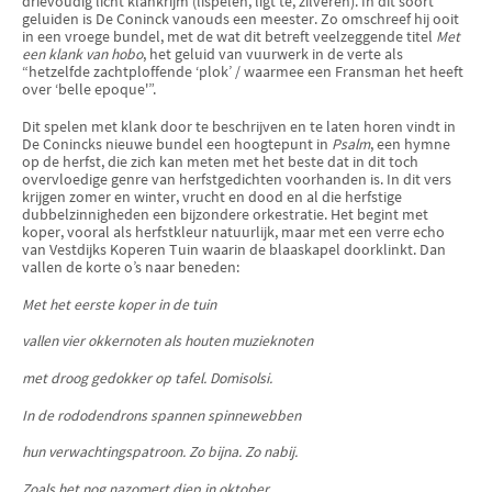
drievoudig licht klankrijm (lispelen, ligt te, zilveren). In dit soort
geluiden is De Coninck vanouds een meester. Zo omschreef hij ooit
in een vroege bundel, met de wat dit betreft veelzeggende titel
Met
een klank van hobo
, het geluid van vuurwerk in de verte als
“hetzelfde zachtploffende ‘plok’ / waarmee een Fransman het heeft
over ‘belle epoque'”.
Dit spelen met klank door te beschrijven en te laten horen vindt in
De Conincks nieuwe bundel een hoogtepunt in
Psalm
, een hymne
op de herfst, die zich kan meten met het beste dat in dit toch
overvloedige genre van herfst­gedichten voorhanden is. In dit vers
krijgen zomer en winter, vrucht en dood en al die herfstige
dubbelzinnigheden een bijzondere orkestratie. Het begint met
koper, vooral als herfstkleur natuurlijk, maar met een verre echo
van Vestdijks Koperen Tuin waarin de blaaskapel doorklinkt. Dan
vallen de korte o’s naar beneden:
Met het eerste koper in de tuin
vallen vier okkernoten als houten muzieknoten
met droog gedokker op tafel. Domisolsi.
In de rododendrons spannen spinnewebben
hun verwachtingspatroon. Zo bijna. Zo nabij.
Zoals het nog nazomert diep in oktober.