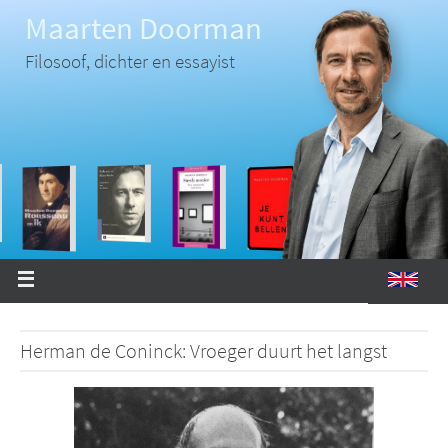
Ga
Maarten Doorman
naar
de
inhoud
Filosoof, dichter en essayist
Herman de Coninck: Vroeger duurt het langst