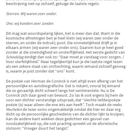
beschrij­ving niet op zichzelf, getuige de laatste regels:
Sterren. Wij waren zeer onder.
Ons: wij konden zeer zonder.
Dit mag wat woordspelerig lijken, het is meer dan dat. Want in die
kosmische afmetingen ben je heel klein (wij waren zeer onder de
sterren, en onder de indruk); punt. Die onmetelijkheid drijft je in
elkaars armen (wij waren zeer onder ons). Daarom kun je heel goed
zonder al die oneindigheid en onsterf­lijkheid. Het eerste gedicht van
Schoolslag
eindigt dan ook zo: “Daar moet je vandaag voor zorgen. /
Voor sterfelijkheid.” Maar tegelijkertijd kun je die laatste regel lezen
als een zekere staat van onthechting, waarin iemand zichzelf genoeg
is, waarin je juist zonder dat “ons” kunt.
De poëzie van Herman de Coninck is niet altijd even afkerig van het
persoonlijke en autobiografische. Dat is riskant, vooral bij iemand
die zo gevaarlijk dicht scheert langs het sentimentele. Nu is De
Coninck zich daar goed van bewust. Zo las ik ooit ergens bij hem de
voor een dichter verstan­dige uitspraak, dat “slechte liefdespoëzie
poëzie (is) waar alleen die ene iets aan heeft”. Toch maakt de reeks
Mechelen
de lezer soms ongemakkelijk omdat die hier en daar erg
dicht op de persoonlijke geschiedenis van de dichter lijkt te kruipen.
Aan de andere kant wekken deze gedichten een gevoel van
noodzake­lijkheid op, die ook prachtig spreekt uit de aforistische
slotsom: “Vroeger duurt het langst.”