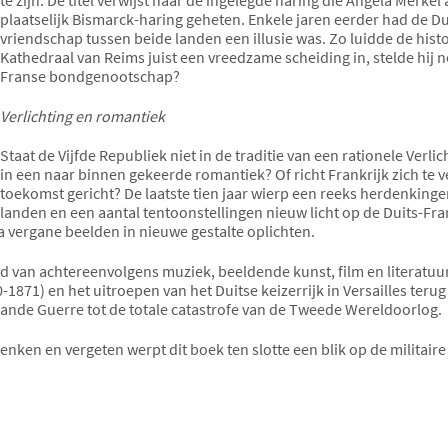
plaatselijk Bismarck-haring geheten. Enkele jaren eerder had de Du
vriendschap tussen beide landen een illusie was. Zo luidde de his
Kathedraal van Reims juist een vreedzame scheiding in, stelde hij ne
Franse bondgenootschap?
Verlichting en romantiek
Staat de Vijfde Republiek niet in de traditie van een rationele Verli
in een naar binnen gekeerde romantiek? Of richt Frankrijk zich te v
toekomst gericht? De laatste tien jaar wierp een reeks herdenking
landen en een aantal tentoonstellingen nieuw licht op de Duits-F
 vergane beelden in nieuwe gestalte oplichten.
 van achtereenvolgens muziek, beeldende kunst, film en literatuur 
871) en het uitroepen van het Duitse keizerrijk in Versailles terug
rande Guerre tot de totale catastrofe van de Tweede Wereldoorlog.
ken en vergeten werpt dit boek ten slotte een blik op de militaire