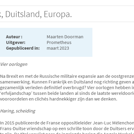
k, Duitsland, Europa.
Auteur :
Maarten Doorman
Uitgever:
Prometheus
Gepubliceerd in:
maart 2023
Vier oorlogen
Na Brexit en met de Russische militaire expansie aan de oostgrenze
samenwerking. Kunnen Frankrijk en Duitsland nog richting geven a
gezamenlijk verleden definitief overbrugd? Vier oorlogen hebben 
‘erfvijandschap’ tussen beide landen al sinds de laatste wereldoorl
vooroordelen en clichés hardnekkiger zijn dan we denken.
Haring, scheiding
In 2015 publiceerde de Franse oppositieleider Jean-Luc Mélencho
Frans-Duitse vriendschap op een schrille toon door de Duitsers er
te zijn. De titel verwijst naar de ingelegde haring die Angela Merk