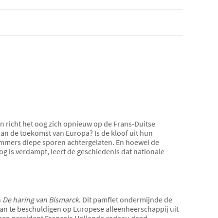
n richt het oog zich opnieuw op de Frans-Duitse
an de toekomst van Europa? Is de kloof uit hun
immers diepe sporen achtergelaten. En hoewel de
og is verdampt, leert de geschiedenis dat nationale
n
De haring van Bismarck
. Dit pamflet ondermijnde de
van te beschuldigen op Europese alleenheerschappij uit
el aan president François Hollande cadeau deed,