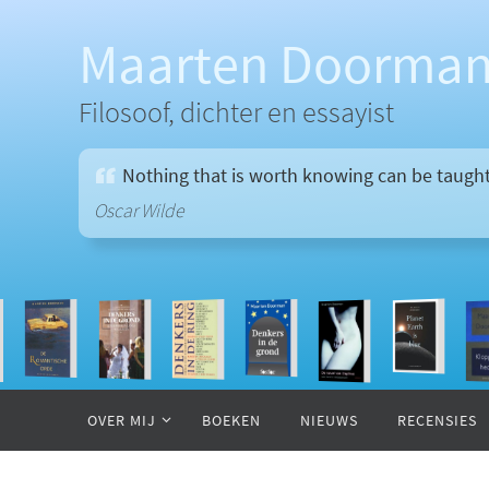
Ga
naar
Maarten Doorma
de
inhoud
Filosoof, dichter en essayist
Nothing that is worth knowing can be taught
Oscar Wilde
Ga
naar
OVER MIJ
BOEKEN
NIEUWS
RECENSIES
de
inhoud