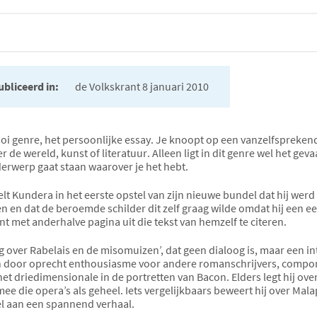
bliceerd in:
de Volkskrant 8 januari 2010
i genre, het persoonlijke essay. Je knoopt op een vanzelfspreke
er de wereld, kunst of literatuur. Alleen ligt in dit genre wel het geva
erwerp gaat staan waarover je het hebt.
elt Kundera in het eerste opstel van zijn nieuwe bundel dat hij werd
en en dat de beroemde schilder dit zelf graag wilde omdat hij e
int met anderhalve pagina uit die tekst van hemzelf te citeren.
og over Rabelais en de misomuizen’, dat geen dialoog is, maar een in
 door oprecht enthousiasme voor andere romanschrijvers, componi
 het driedimensionale in de portretten van Bacon. Elders legt hij ov
e die opera’s als geheel. Iets vergelijkbaars beweert hij over Ma
l aan een spannend verhaal.