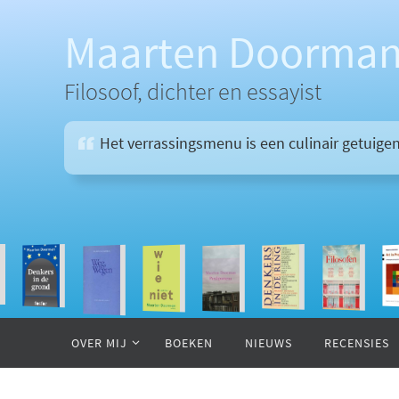
Ga
naar
Maarten Doorma
de
inhoud
Filosoof, dichter en essayist
Het verrassingsmenu is een culinair getuig
Ga
naar
OVER MIJ
BOEKEN
NIEUWS
RECENSIES
de
inhoud