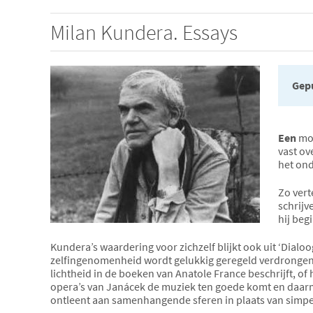
Milan Kundera. Essays
Gepu
Een
moo
vast ov
het ond
Zo vert
schrijv
hij beg
Kundera’s waardering voor zichzelf blijkt ook uit ‘Dialo
zelfingenomenheid wordt gelukkig geregeld verdrongen
lichtheid in de boeken van Anatole France beschrijft, of
opera’s van Janácek de muziek ten goede komt en daarme
ontleent aan samenhangende sferen in plaats van simpe