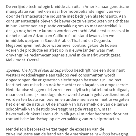
De verfijnde technologie breidde zich uit, in Amerika naar genetische
manipulatie van melk en naar hormoonbehandelingen van vee
door de farmaceutische industrie met bedrijven als Monsanto. Aan
consumentenzijde bleven de bewerkte zuivelproducten onzichtbaar
in hun kartonnen en plastic verpakking om zo met aantrekkelijk
design nog beter te kunnen worden verkocht. Wat eerst succesvol in
de hete staten Arizona en Californië tot stand kwam zien we
inmiddels oprijzen in Saoedi-Arabië, Thailand en Oeganda.
Megabedrijven met door waternevel continu gekoelde koeien
voeren de productie en afzet op in nieuwe landen waar met
omvangrijke reclamecampagnes zuivel in de markt wordt gezet.
Melk moet. Overal.
Spoiled. The Myth of Milk as Superfood
beschrijft hoe een dominant
westers voedselregime aan talloos veel consumenten wordt
opgedrongen die er genetisch slecht tegen bestand zijn. Indirect
leert het ons misschien ook hoe achter een façade van omgekeerde
Nederlandse vlaggen niet zozeer een idyllisch platteland schuilgaat,
maar een tamelijk meedogenloze wereld waarin geld verdiend moet
worden ten koste van boeren en andere mensen en niet te vergeten
het dier en de natuur. Of de smaak van havermelk die van de lauwe
schoolmelk van destijds overstijgt mag de vraag zijn, maar
havermelkdrinkers laten zich in elk geval minder bedotten door het
romantische landschap op de verpakking van zuivelproducten.
Mendelson bespreekt verzet tegen de excessen van de
zuivelindustrie aan de hand van de Amerikaanse
raw food
beweging.