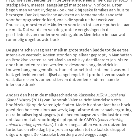
In Londen serveerden ze in de zeventiende eeuw melk als
syllabub
in
stadsparken, meestal aangelengd met zoete wijn of cider. Later
begon men vanuit Hydepark ook melk bij sjieke families aan huis te
bezorgen. Dankzij medische adviezen en toenemende aandacht
voor het opgroeiende kind, zoals die sprak uit het werk van
Rousseau, moesten alle kinderen voortaan tot aan de puberteit aan
de melk. Dat werd een van de grootste vergissingen in de
geschiedenis van moderne voeding, aldus Mendelson in haar wat
rommelig opgebouwde boek.
De gigantische vraag naar melk in grote steden leidde tot de eerste
intensieve veeteelt. Koeien stonden op elkaar gepropt, in Manhattan
en Brooklyn vraten ze het afval van whisky-destilleerderijen. Als ze
door hun poten zakten werden ze desnoods nog doodziek in
touwen hangend gemolken. Hun erbarmelijk slechte melk was met
kalk gebleekt en met stijfsel aangelengd. Het product veroorzaakte
vaak diarree en ’s zomers stierven duizenden kinderen aan de
inferieure drank.
Anders dan het in de melkgeschiedenis klassiek
e Milk: A Local and
Global History
(2011) van Deborah Valenze richt Mendelson zich
hoofdzakelijk op de Verenigde Staten. Mede hierdoor laat haar boek
goed zien hoe een alom aanwezig kapitalisme door schaalvergroting
en rationalisering stapsgewijs de hedendaagse zuivelindustrie deed
ontstaan met als voorlopig dieptepunt de CAFO’s (
concentrating
animal feeding operations
). In deze megastallen worden duizenden
turbokoeien elke dag bij wijze van spreken tot de laatste druppel
uitgewrongen. De klassieke boerderij werd weggevaagd.