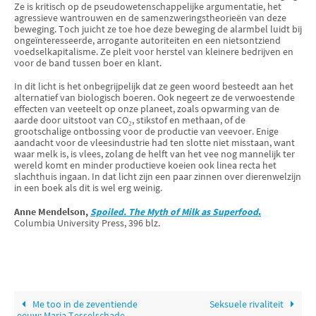
Ze is kritisch op de pseudowetenschappelijke argumentatie, het
agressieve wantrouwen en de samenzweringstheorieën van deze
beweging. Toch juicht ze toe hoe deze beweging de alarmbel luidt bij
ongeïnteresseerde, arrogante autoriteiten en een nietsontziend
voedselkapitalisme. Ze pleit voor herstel van kleinere bedrijven en
voor de band tussen boer en klant.
In dit licht is het onbegrijpelijk dat ze geen woord besteedt aan het
alternatief van biologisch boeren. Ook negeert ze de verwoestende
effecten van veeteelt op onze planeet, zoals opwarming van de
aarde door uitstoot van CO₂, stikstof en methaan, of de
grootschalige ontbossing voor de productie van veevoer. Enige
aandacht voor de vleesindustrie had ten slotte niet misstaan, want
waar melk is, is vlees, zolang de helft van het vee nog mannelijk ter
wereld komt en minder productieve koeien ook linea recta het
slachthuis ingaan. In dat licht zijn een paar zinnen over dierenwelzijn
in een boek als dit is wel erg weinig.
Anne Mendelson,
Spoiled. The Myth of Milk as Superfood
.
Columbia University Press, 396 blz.
Me too in de zeventiende
Seksuele rivaliteit
eeuw: Maria Tesselschade