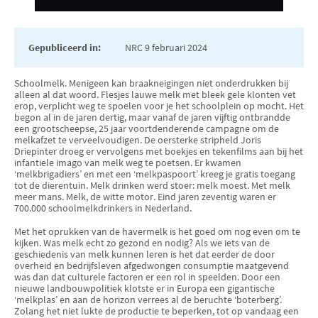
Gepubliceerd in:
NRC 9 februari 2024
Schoolmelk. Menigeen kan braakneigingen niet onderdrukken bij
alleen al dat woord. Flesjes lauwe melk met bleek gele klonten vet
erop, verplicht weg te spoelen voor je het schoolplein op mocht. Het
begon al in de jaren dertig, maar vanaf de jaren vijftig ontbrandde
een grootscheepse, 25 jaar voortdenderende campagne om de
melkafzet te verveelvoudigen. De oersterke stripheld Joris
Driepinter droeg er vervolgens met boekjes en tekenfilms aan bij het
infantiele imago van melk weg te poetsen. Er kwamen
‘melkbrigadiers’ en met een ‘melkpaspoort’ kreeg je gratis toegang
tot de dierentuin. Melk drinken werd stoer: melk moest. Met melk
meer mans. Melk, de witte motor. Eind jaren zeventig waren er
700.000 schoolmelkdrinkers in Nederland.
Met het oprukken van de havermelk is het goed om nog even om te
kijken. Was melk echt zo gezond en nodig? Als we iets van de
geschiedenis van melk kunnen leren is het dat eerder de door
overheid en bedrijfsleven afgedwongen consumptie maatgevend
was dan dat culturele factoren er een rol in speelden. Door een
nieuwe landbouwpolitiek klotste er in Europa een gigantische
‘melkplas’ en aan de horizon verrees al de beruchte ‘boterberg’.
Zolang het niet lukte de productie te beperken, tot op vandaag een