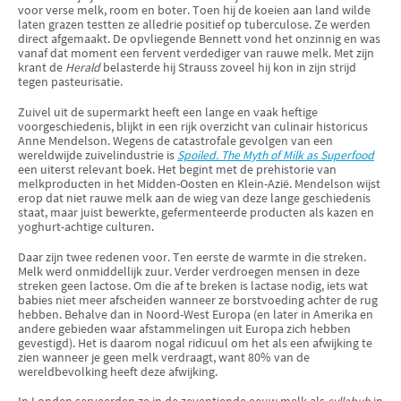
voor verse melk, room en boter. Toen hij de koeien aan land wilde
laten grazen testten ze alledrie positief op tuberculose. Ze werden
direct afgemaakt. De opvliegende Bennett vond het onzinnig en was
vanaf dat moment een fervent verdediger van rauwe melk. Met zijn
krant de
Herald
belasterde hij Strauss zoveel hij kon in zijn strijd
tegen pasteurisatie.
Zuivel uit de supermarkt heeft een lange en vaak heftige
voorgeschiedenis, blijkt in een rijk overzicht van culinair historicus
Anne Mendelson. Wegens de catastrofale gevolgen van een
wereldwijde zuivelindustrie is
Spoiled. The Myth of Milk as Superfood
een uiterst relevant boek. Het begint met de prehistorie van
melkproducten in het Midden-Oosten en Klein-Azië. Mendelson wijst
erop dat niet rauwe melk aan de wieg van deze lange geschiedenis
staat, maar juist bewerkte, gefermenteerde producten als kazen en
yoghurt-achtige culturen.
Daar zijn twee redenen voor. Ten eerste de warmte in die streken.
Melk werd onmiddellijk zuur. Verder verdroegen mensen in deze
streken geen lactose. Om die af te breken is lactase nodig, iets wat
babies niet meer afscheiden wanneer ze borstvoeding achter de rug
hebben. Behalve dan in Noord-West Europa (en later in Amerika en
andere gebieden waar afstammelingen uit Europa zich hebben
gevestigd). Het is daarom nogal ridicuul om het als een afwijking te
zien wanneer je geen melk verdraagt, want 80% van de
wereldbevolking heeft deze afwijking.