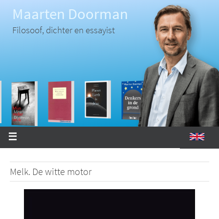
Ga
Maarten Doorman
naar
de
inhoud
Filosoof, dichter en essayist
Melk. De witte motor