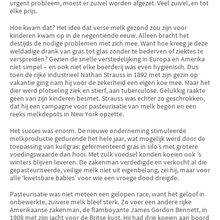
urgent probleem, moest er zuivel worden afgezet. Veel zuivel, en tot
elke prijs.
Hoe kwam dat? Het idee dat verse melk gezond zou zijn voor
kinderen kwam op in de negentiende eeuw. Alleen bracht het
destijds de nodige problemen met zich mee. Want hoe kreeg je deze
weldadige drank van gras tot glas zonder te bederven of ziektes te
verspreiden? Gezien de snelle verstedelijking in Europa en Amerika
niet simpel – en ook niet elke boerderij was even hygiënisch. Dus
toen de rijke industrieel Nathan Strauss in 1892 met zijn gezin op
vakantie ging nam hij voor de zekerheid een eigen koe mee. Maar het
dier werd plotseling ziek en stierf, aan tuberculose. Gelukkig raakte
geen van zijn kinderen besmet. Strauss was echter zo geschrokken,
dat hij een campagne voor pasteurisatie van melk begon en een
reeks melkdepots in New York opzette.
Het succes was enorm. De nieuwe onderneming stimuleerde
melkproductie gedurende het hele jaar, wat mogelijk werd door de
toepassing van kuilgras: gefermenteerd gras in silo’s met grotere
voedingswaarde dan hooi. Met zulk voedsel konden koeien ook ’s
winters blijven leveren. De zakenman verdedigde en verkocht al die
gepasteuriseerde, veilige melk niet uit eigenbelang, zei hij, maar voor
alle ‘kwetsbare babies’ voor wie een vroege dood dreigde.
Pasteurisatie was niet meteen een gelopen race, want het geloof in
onbewerkte, zuivere melk bleef sterk. Zo voer een andere rijke
Amerikaanse zakenman, de flamboyante James Gordon Bennett, in
1908 met zijn jacht voor de Britse kust. Hij had drie koeien aan boord