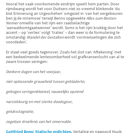
Vooral het vaak voorkomende eindrijm speelt hem parten. Door
rijmdwang wordt het voor Duitsers niet zo vreemd klinkende ‘du
bist Erinnerung an Urgeschehen’ omgezet in ‘van het oergebeuren
ben jij de mnemose’ terwijl Benns opgewekte
Alles-zum-Besten-
Nenner
omwille van het rijm een raadselachtige
‘aanwatkomtgaatwenner’ wordt. Soms is het rijm krukkig door het
accent – op ‘verlies’ volgt ‘tralies’ – dan weer is de formulering te
omstandig:
Wandel der Gestalten
wordt ‘vormwisselingen die zich
voordeden’.
Er staat veel goeds tegenover. Zoals het slot van ‘Aftekening’ met
een bedwelmende lentesomberheid vol grafkransenlucht van al te
zware trossen seringen:
Donkere dagen van het voorjaar,
niet oplossende grauwheid tussen gebladerte;
gebogen seringenbloeisel, nauwelijks opziend
narciskleurig en met sterke doodsgeur,
geluksstagnatie,
zegeloze droefenis van het onvervulde.
Gottfried Benn: Statische gedichten.
Vertaling en nawoord Huub