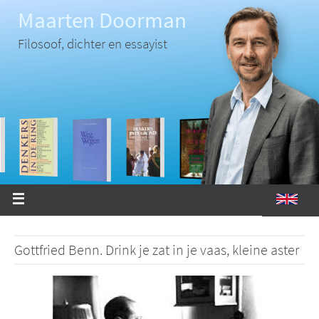
Ga
Maarten Doorman
naar
de
inhoud
Filosoof, dichter en essayist
Gottfried Benn. Drink je zat in je vaas, kleine aster