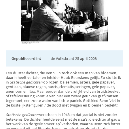
Gepubliceerd in:
de Volkskrant 25 april 2008
Een duister dichter, die Benn. En toch ook een man van bloemen,
daarin heeft vertaler en inleider Huub Beurskens gelijk. Zo stuitte ik
in
Statische gedichten
op rozen, balsemien, asters, gele papaver,
gentiaan, blauwe regen, narcis, clematis, seringen, gele papaver,
anemoon en flox. Maar eerder dan de vrolijkheid van bruidsboeket
of tafelversiering komt je van hier een zware geur van grafkransen
tegemoet, een zoete walm van lichte paniek. Gottfried Benn ‘ziet in
de kostelijkste figuren / de dood met twijgen en bloemen bedekt.’
Statische gedichten
verscheen in 1948 en dat jaartal is niet zonder
betekenis. De dichter heulde eerst met de nazi’s, die echter al gauw
het werk van de ‘geile smeerlap’ verboden, waarna Benn zich bitter
en verward uit het literaire leven terugtrok en als arts bij de