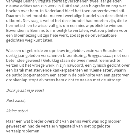
Vanwege Benns vijftigste sterfdag verschenen twee jaar geleden
nieuwe edities van zijn werk in Duitsland, een biografie en nog wat
boeken over hem. In Nederland bleef het toen oorverdovend stil.
Daarom is het mooi dat nu een tweetalige bundel van deze dichter
uitkomt. De vraag is wel of het deze bundel had moeten zijn, die te
hermetisch en te wisselvallig is om een nieuw publiek te winnen.
Bovendien is Benn notoir moeilijk te vertalen, wat zou pleiten voor
een bloemlezing uit zijn hele werk, zodat je de onvertaalbare
gedichten weg kunt laten.
Was een uitgebreide en opnieuw ingeleide versie van Beurskens’
dertig jaar geleden verschenen bloemlezing,
Bruggen slaan
, niet een
beter idee geweest? Gelukkig staan de twee meest roemruchte
verzen uit het vroege werk in zijn nawoord, een cynisch gedicht over
een barak met stervende kankerpatiënten en ‘Kleine aster’, waarin
de patholoog-anatoom een aster in de buikholte van een gestorven
dronkenlap stopt alvorens hem dicht te naaien met de uitroep:
Drink je zat in je vaas!
Rust zacht,
kleine aster!
Maar een wat breder overzicht van Benns werk was nog mooier
geweest en had de vertaler vrijgesteld van niet opgeloste
vertaalproblemen.