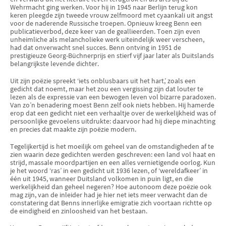
Wehrmacht ging werken. Voor hij in 1945 naar Berlijn terug kon
keren pleegde zijn tweede vrouw zelfmoord met cyaankali uit angst
voor de naderende Russische troepen. Opnieuw kreeg Benn een
publicatieverbod, deze keer van de geallieerden. Toen zijn even
unheimliche als melancholieke werk uiteindelijk weer verscheen,
had dat onverwacht snel succes. Benn ontving in 1951 de
prestigieuze Georg-Büchnerprijs en stierf vijf jaar later als Duitslands
belangrijkste levende dichter.
Uit zijn poëzie spreekt ‘iets onblusbaars uit het hart,’ zoals een
gedicht dat noemt, maar het zou een vergissing zijn dat louter te
lezen als de expressie van een bewogen leven vol bizarre paradoxen.
Van zo’n benadering moest Benn zelf ook niets hebben. Hij hamerde
erop dat een gedicht niet een verhaaltje over de werkelijkheid was of
persoonlijke gevoelens uitdrukte: daarvoor had hij diepe minachting
en precies dat maakte zijn poëzie modern.
Tegelijkertijd is het moeilijk om geheel van de omstandigheden af te
zien waarin deze gedichten werden geschreven: een land vol haat en
strijd, massale moordpartijen en een alles vernietigende oorlog. Kun
je het woord ‘ras’ in een gedicht uit 1936 lezen, of ‘wereldafkeer’ in
één uit 1945, wanneer Duitsland volkomen in puin ligt, en die
werkelijkheid dan geheel negeren? Hoe autonoom deze poëzie ook
mag zijn, van de inleider had je hier net iets meer verwacht dan de
constatering dat Benns innerlijke emigratie zich voortaan richtte op
de eindigheid en zinloosheid van het bestaan.