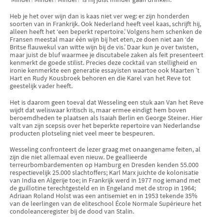
Heb je het over wijn dan is kaas niet ver weg: er zijn honderden
soorten van in Frankrijk. Ook Nederland heeft veel kaas, schrijft hij,
alleen heeft het ‘een beperkt repertoire.’ Volgens hem schenken de
Fransen meestal maar één wijn bij het eten, ze doen niet aan ‘de
Britse flauwekul van witte wijn bij de vis.’ Daar kun je over twisten,
maar juist de bluf waarmee je discutabele zaken als feit presenteert
kenmerkt de goede stilist. Precies deze cocktail van stelligheid en
ironie kenmerkte een generatie essayisten waartoe ook Maarten ’t
Hart en Rudy Kousbroek behoren en die Karel van het Reve tot
geestelijk vader heeft.
Het is daarom geen toeval dat Wesseling een stuk aan Van het Reve
wijdt dat weliswaar kritisch is, maar ermee eindigt hem boven
beroemdheden te plaatsen als Isaiah Berlin en George Steiner. Hier
valt van zijn scepsis over het beperkte repertoire van Nederlandse
producten plotseling niet veel meer te bespeuren.
Wesseling confronteert de lezer graag met onaangename feiten, al
zijn die niet allemaal even nieuw. De geallieerde
terreurbombardementen op Hamburg en Dresden kenden 55.000
respectievelijk 25.000 slachtoffers; Karl Marx juichte de kolonisatie
van India en Algerije toe; in Frankrijk werd in 1977 nog iemand met
de guillotine terechtgesteld en in Engeland met de strop in 1964;
Adriaan Roland Holst was een antisemiet en in 1953 tekende 35%
van de leerlingen van de eliteschool École Normale Supérieure het
condoleanceregister bij de dood van Stalin.