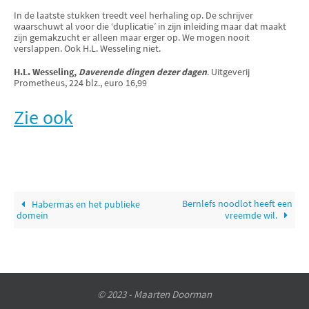
In de laatste stukken treedt veel herhaling op. De schrijver
waarschuwt al voor die ‘duplicatie’ in zijn inleiding maar dat maakt
zijn gemakzucht er alleen maar erger op. We mogen nooit
verslappen. Ook H.L. Wesseling niet.
H.L. Wesseling,
Daverende dingen dezer dagen
. Uitgeverij
Prometheus, 224 blz., euro 16,99
Zie ook
Bernlefs noodlot heeft een
Habermas en het publieke
domein
vreemde wil.
© 2023 - Maarten Doorman