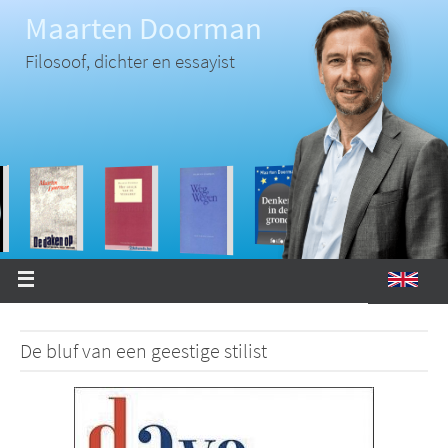
Ga
Maarten Doorman
naar
de
inhoud
Filosoof, dichter en essayist
De bluf van een geestige stilist