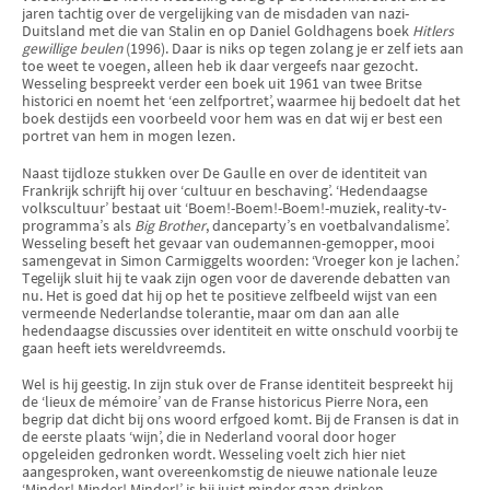
jaren tachtig over de vergelijking van de misdaden van nazi-
Duitsland met die van Stalin en op Daniel Goldhagens boek
Hitlers
gewillige beulen
(1996). Daar is niks op tegen zolang je er zelf iets aan
toe weet te voegen, alleen heb ik daar vergeefs naar gezocht.
Wesseling bespreekt verder een boek uit 1961 van twee Britse
historici en noemt het ‘een zelfportret’, waarmee hij bedoelt dat het
boek destijds een voorbeeld voor hem was en dat wij er best een
portret van hem in mogen lezen.
Naast tijdloze stukken over De Gaulle en over de identiteit van
Frankrijk schrijft hij over ‘cultuur en beschaving’. ‘Hedendaagse
volkscultuur’ bestaat uit ‘Boem!-Boem!-Boem!-muziek, reality-tv-
programma’s als
Big Brother
, danceparty’s en voetbalvandalisme’.
Wesseling beseft het gevaar van oudemannen-gemopper, mooi
samengevat in Simon Carmiggelts woorden: ‘Vroeger kon je lachen.’
Tegelijk sluit hij te vaak zijn ogen voor de daverende debatten van
nu. Het is goed dat hij op het te positieve zelfbeeld wijst van een
vermeende Nederlandse tolerantie, maar om dan aan alle
hedendaagse discussies over identiteit en witte onschuld voorbij te
gaan heeft iets wereldvreemds.
Wel is hij geestig. In zijn stuk over de Franse identiteit bespreekt hij
de ‘lieux de mémoire’ van de Franse historicus Pierre Nora, een
begrip dat dicht bij ons woord erfgoed komt. Bij de Fransen is dat in
de eerste plaats ‘wijn’, die in Nederland vooral door hoger
opgeleiden gedronken wordt. Wesseling voelt zich hier niet
aangesproken, want overeenkomstig de nieuwe nationale leuze
‘Minder! Minder! Minder!’ is hij juist minder gaan drinken.