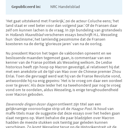
Gepubliceerd in:
NRC Handelsblad
‘Het gaat uitstekend met Frankrijk,’ zei de acteur Coluche eens; ‘het
land staat er veel beter voor dan volgend jaar.’ Of de Fransen daar
zelf om kunnen lachen is de vraag. In zijn bundeling van grotendeels
in
Hollands Maandblad
verschenen essays beschrijft H.L. Wesseling
hun ‘declinisme’, het lamlendig pessimisme dat de Fransen
koesteren na de dertig ‘glorieuze jaren’ van na de oorlog.
Nu president Macron het tegen de vakbonden opneemt en we
beslissende maanden tegemoet gaan, is commentaar van een
kenner van de Franse politiek als Wesseling welkom. De Leidse
historicus heeft zijn hoop op Macron gevestigd, al relativeert hij dat
met een anekdote uit de tijd van Mao over de Chinese premier Zhou
Enlai. Toen die gevraagd werd wat hij van de Franse Revolutie vond,
antwoordde hij na enig gepeins: ’Het is te vroeg om daar een oordeel
over te geven.’ Als deze leider het na tweehonderd jaar nog te vroeg
vond om te oordelen, aldus Wesseling, is enige terughoudendheid
over Macron geboden.
Daverende dingen dezer dagen
ontleent zijn titel aan een
gelijknamige vooroorlogse strip uit de
Haagse Post
. Ik houd van
maffe titels maar de suggestie dat deze essays over het heden gaan
slaat nergens op. Want behalve die paar bladzijden over Macron
hadden de meeste stukken ook twintig jaar geleden kunnen
verschijnen. Zo komt Wesseling terug op de Historikerstreit uit de