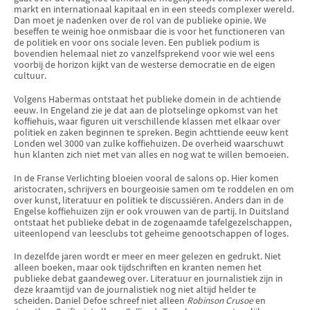
markt en internationaal kapitaal en in een steeds complexer wereld.
Dan moet je nadenken over de rol van de publieke opinie. We
beseffen te weinig hoe onmisbaar die is voor het functioneren van
de politiek en voor ons sociale leven. Een publiek podium is
bovendien helemaal niet zo vanzelfsprekend voor wie wel eens
voorbij de horizon kijkt van de westerse democratie en de eigen
cultuur.
Volgens Habermas ontstaat het publieke domein in de achtiende
eeuw. In Engeland zie je dat aan de plotselinge opkomst van het
koffiehuis, waar figuren uit verschillende klassen met elkaar over
politiek en zaken beginnen te spreken. Begin achttiende eeuw kent
Londen wel 3000 van zulke koffiehuizen. De overheid waarschuwt
hun klanten zich niet met van alles en nog wat te willen bemoeien.
In de Franse Verlichting bloeien vooral de salons op. Hier komen
aristocraten, schrijvers en bourgeoisie samen om te roddelen en om
over kunst, literatuur en politiek te discussiëren. Anders dan in de
Engelse koffiehuizen zijn er ook vrouwen van de partij. In Duitsland
ontstaat het publieke debat in de zogenaamde tafelgezelschappen,
uiteenlopend van leesclubs tot geheime genootschappen of loges.
In dezelfde jaren wordt er meer en meer gelezen en gedrukt. Niet
alleen boeken, maar ook tijdschriften en kranten nemen het
publieke debat gaandeweg over. Literatuur en journalistiek zijn in
deze kraamtijd van de journalistiek nog niet altijd helder te
scheiden. Daniel Defoe schreef niet alleen
Robinson Crusoe
en