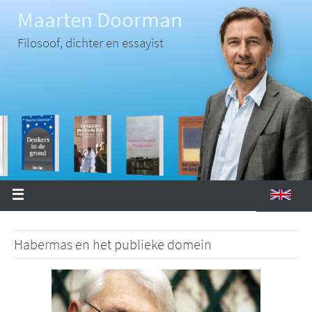
Ga
Maarten Doorman
naar
de
inhoud
Filosoof, dichter en essayist
Habermas en het publieke domein