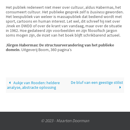
Het publiek redeneert niet meer over cultuur, aldus Habermas, het
consumeert cultuur. Het publieke gesprek zelf is
business
geworden.
Het leespubliek van weleer is massapubliek dat bediend wordt met
sport, cartoons en human interest. Let wel, dit schreef hij niet over
Jinek en DWDD of over de krant van vandaag, maar over de situatie
in 1962. Hoe gedateerd zijn voorbeelden en zijn filosofisch jargon
soms mogen zijn, de inzet van het boek blijft schrikbarend actueel.
Jürgen Habermas: De structuurverandering van het publieke
domein
. Uitgeverij Boom, 360 pagina’s
De bluf van een geestige stilist
Aukje van Rooden: heldere
analyse, abstracte oplossing
© 2023 - Maarten Doorman