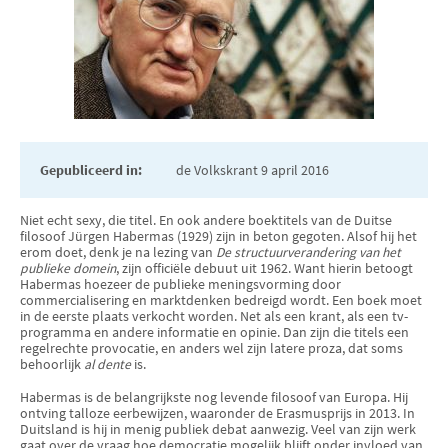
Gepubliceerd in:
de Volkskrant 9 april 2016
Niet echt sexy, die titel. En ook andere boektitels van de Duitse
filosoof Jürgen Habermas (1929) zijn in beton gegoten. Alsof hij het
erom doet, denk je na lezing van
De structuurverandering van het
publieke domein
, zijn officiële debuut uit 1962. Want hierin betoogt
Habermas hoezeer de publieke meningsvorming door
commercialisering en marktdenken bedreigd wordt. Een boek moet
in de eerste plaats verkocht worden. Net als een krant, als een tv-
programma en andere informatie en opinie. Dan zijn die titels een
regelrechte provocatie, en anders wel zijn latere proza, dat soms
behoorlijk
al dente
is.
Habermas is de belangrijkste nog levende filosoof van Europa. Hij
ontving talloze eerbewijzen, waaronder de Erasmusprijs in 2013. In
Duitsland is hij in menig publiek debat aanwezig. Veel van zijn werk
gaat over de vraag hoe democratie mogelijk blijft onder invloed van