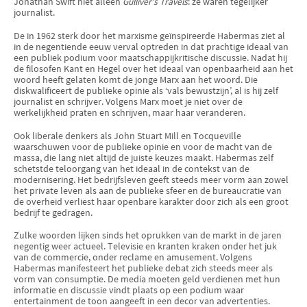
Jonathan Swift niet alleen
Gulliver’s Travels
: ze waren tegelijker
journalist.
De in 1962 sterk door het marxisme geïnspireerde Habermas ziet al
in de negentiende eeuw verval optreden in dat prachtige ideaal van
een publiek podium voor maatschappijkritische discussie. Nadat hij
de filosofen Kant en Hegel over het ideaal van openbaarheid aan het
woord heeft gelaten komt de jonge Marx aan het woord. Die
diskwalificeert de publieke opinie als ‘vals bewustzijn’, al is hij zelf
journalist en schrijver. Volgens Marx moet je niet over de
werkelijkheid praten en schrijven, maar haar veranderen.
Ook liberale denkers als John Stuart Mill en Tocqueville
waarschuwen voor de publieke opinie en voor de macht van de
massa, die lang niet altijd de juiste keuzes maakt. Habermas zelf
schetst
de teloorgang van het ideaal in de contekst van de
modernisering. Het bedrijfsleven geeft steeds meer vorm aan zowel
het private leven als aan de publieke sfeer en de bureaucratie van
de overheid verliest haar openbare karakter door zich als een groot
bedrijf te gedragen.
Zulke woorden lijken sinds het oprukken van de markt in de jaren
negentig weer actueel. Televisie en kranten kraken onder het juk
van de commercie, onder reclame en amusement. Volgens
Habermas manifesteert het publieke debat zich steeds meer als
vorm van consumptie. De media moeten geld verdienen met hun
informatie en discussie vindt plaats op een podium waar
entertainment de toon aangeeft in een decor van advertenties.