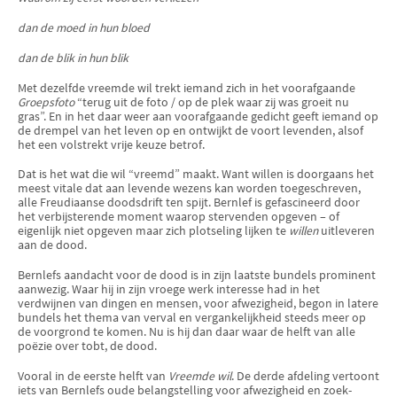
dan de moed in hun bloed
dan de blik in hun blik
Met dezelfde vreemde wil trekt iemand zich in het voorafgaande
Groepsfoto
“terug uit de foto / op de plek waar zij was groeit nu
gras”. En in het daar weer aan voorafgaande gedicht geeft iemand op
de drempel van het leven op en ontwijkt de voort levenden, alsof
het een volstrekt vrije keuze betrof.
Dat is het wat die wil “vreemd” maakt. Want willen is doorgaans het
meest vitale dat aan levende wezens kan worden toegeschreven,
alle Freudiaanse doodsdrift ten spijt. Bernlef is gefascineerd door
het verbijsterende moment waarop stervenden opgeven – of
eigenlijk niet opgeven maar zich plotseling lijken te
willen
uitleveren
aan de dood.
Bernlefs aandacht voor de dood is in zijn laatste bundels prominent
aanwezig. Waar hij in zijn vroege werk interesse had in het
verdwijnen van dingen en mensen, voor afwezigheid, begon in latere
bundels het thema van verval en vergankelijkheid steeds meer op
de voorgrond te komen. Nu is hij dan daar waar de helft van alle
poëzie over tobt, de dood.
Vooral in de eerste helft van
Vreemde wil
. De derde afdeling vertoont
iets van Bernlefs oude belangstelling voor afwezigheid en zoek­