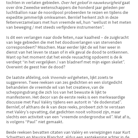
tochten in verlaten gebieden.
Over het geloof in nauwkeurigheid
gaat
over drie Zweedse weten­schappers die honderd jaar geleden per
luchtballon naar de noordpool pro­beerden te reizen en tijdens die
expeditie jammerlijk omkwamen. Bernlef herkent zich in deze
feitenverzamelaars met hun vreemde wil, hun “wellust in het meten
van beweging / met steeds verfijndere instrumenten”.
Is dit een verlangen naar dode feiten, naar kaalheid – de zuig­kracht
van lege gebieden die met het doodsverlangen van stervenden
corres­pondeert? Misschien. Maar eerder lijkt de wil hier weer in
dienst van het leven te staan of in elk geval de dood te ontkennen.
Want op het moment dat het einde reusachtig opdoemt is de ik
verdiept “in het vergelijken / van bladnerf met mijn eigen skelet”.
Overwint de geest hier de dood?
De laatste afdeling, ook
Vreemde wil
geheten, lijkt zoiets te
suggereren. Twee reeksen van zes gedichten en een slotgedicht
behandelen de vreemde wil van het creatieve, van de
scheppingsdrang die zich los van het bewuste ik lijkt te
manifesteren. Het decor van de eerste reeks is een merkwaardige
discussie met Paul Valéry tijdens een autorit in “de dodenstad”.
Bernlef, of althans de ik van deze reeks, probeert zich te verstaan
met Valéry’s opvat­ting, dat gedichten nooit voltooid zijn, maar
slechts een activiteit van een “vreemde ondergrondse wil”. Wat af is,
is volgens “Paul” niet gemaakt.
Beide reeksen bevatten citaten van Valéry en verwijzingen naar Kurt
Schwit­ters en Maurice Blanchot, aldus een aantekening achter in de