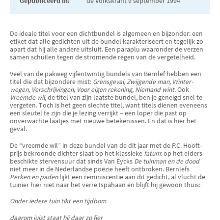
Gepubliceerd in:
de Volkskrant 9 september 1994
De ideale titel voor een dichtbundel is algemeen en bijzonder: een
etiket dat alle gedichten uit de bundel karakteriseert en tegelijk zo
apart dat hij alle andere uitsluit. Een paraplu waaronder de verzen
samen schuilen tegen de stromende regen van de vergetelheid.
Veel van de pakweg vijfentwintig bundels van Bernlef hebben een
titel die dat bijzondere mist:
Grensgeval, Zwijgen­de man, Winter­
wegen, Ver­schrijvin­gen, Voor eigen rekening, Niemand wint
. Ook
Vreemde wil
, de titel van zijn laatste bundel, ben je geneigd snel te
verge­ten. Toch is het geen slechte titel, want titels dienen eveneens
een sleutel te zijn die je lezing verrijkt – een loper die past op
onverwachte laatjes met nieuwe betekenissen. En dat is hier het
geval.
De “vreemde wil” in deze bundel van de dit jaar met de P.C. Hooft-
prijs bekroonde dichter slaat op het klassieke
fatum
: op het elders
beschikte stervensuur dat sinds Van Eycks
De tuinman en de dood
niet meer in de Nederlandse poëzie heeft ontbroken. Bernlefs
Perken en paden
lijkt een reminiscentie aan dit gedicht, al vlucht de
tuinier hier niet naar het verre Ispahaan en blijft hij gewoon thuis:
Onder iedere tuin tikt een tijdbom
daarom juist staat hij daar zo fier