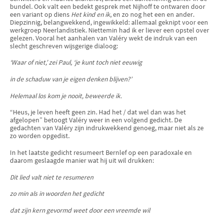
bundel. Ook valt een bedekt gesprek met Nijhoff te ontwaren door
een variant op diens
Het kind en ik
, en zo nog het een en ander.
Diepzinnig, belangwekkend, ingewikkeld: allemaal geknipt voor een
werkgroep Neerlandistiek. Niettemin had ik er liever een opstel over
gelezen. Vooral het aanhalen van Valéry wekt de indruk van een
slecht geschreven wijsgerige dialoog:
‘Waar of niet,’ zei Paul, ‘je kunt toch niet eeuwig
in de schaduw van je eigen denken blijven?’
Helemaal los kom je nooit, beweerde ik.
“Heus, je leven heeft geen zin. Had het / dat wel dan was het
afgelopen” betoogt Valéry weer in een volgend gedicht. De
gedachten van Valéry zijn indrukwekkend genoeg, maar niet als ze
zo worden opgedist.
In het laatste gedicht resumeert Bernlef op een paradoxale en
daarom geslaagde manier wat hij uit wil drukken:
Dit lied valt niet te resumeren
zo min als in woorden het gedicht
dat zijn kern gevormd weet door een vreemde wil