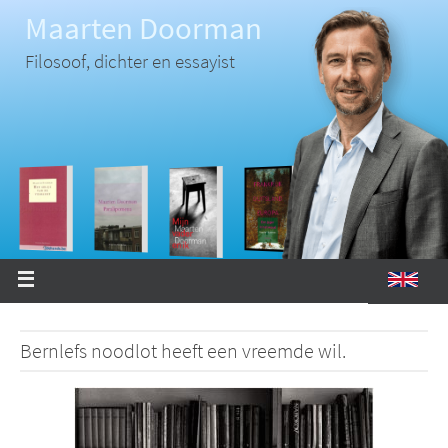
Ga
Maarten Doorman
naar
de
inhoud
Filosoof, dichter en essayist
Bernlefs noodlot heeft een vreemde wil.