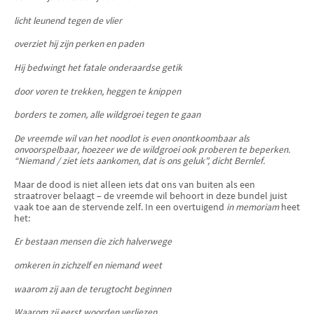
licht leunend tegen de vlier
overziet hij zijn perken en paden
Hij bedwingt het fatale onderaardse getik
door voren te trekken, heggen te knippen
borders te zomen, alle wildgroei tegen te gaan
De vreemde wil van het noodlot is even onontkoombaar als
onvoorspelbaar, hoezeer we de wildgroei ook proberen te beperken.
“Niemand / ziet iets aankomen, dat is ons geluk”, dicht Bernlef.
Maar de dood is niet alleen iets dat ons van buiten als een
straatrover belaagt – de vreemde wil behoort in deze bundel juist
vaak toe aan de stervende zelf. In een overtuigend
in memoriam
heet
het:
Er bestaan mensen die zich halverwege
omkeren in zichzelf en niemand weet
waarom zij aan de terugtocht beginnen
Waarom zij eerst woorden verliezen