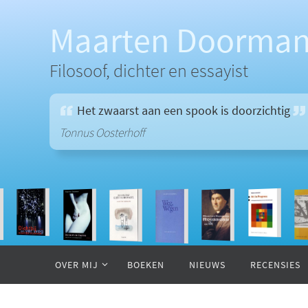
Ga
naar
Maarten Doorma
de
inhoud
Filosoof, dichter en essayist
Het zwaarst aan een spook is doorzichtig
Tonnus Oosterhoff
Ga
naar
OVER MIJ
BOEKEN
NIEUWS
RECENSIES
de
inhoud