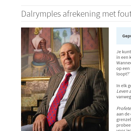
Dalrymples afrekening met fout
Gepu
Je kunt
in een 
Wanneer
op een 
loopt?’
In elk 
Leven 
vanwege
Profete
aan de 
grenzel
probeer
voor je