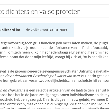
e dichters en valse profeten
bliceerd in:
de Volkskrant 30-10-2009
 tegenwoordig geen grijs flanellen pak meer laten maken, de jeugd s
krantenkiosk zie je nooit meer de aforismen van La Rochefoucauld, 
 hij om zich heen kijkt in het hedendaagse Engeland, heeft hij het
feest. Komt dat door mijn leeftijd, vraagt hij zich af, ‘of is het dit 
geval is de gepensioneerde gevangenispsychiater Dalrymple niet afke
aan de onderkant
en
Beschaving of wat ervan over is
. Daarin geselde
 hun gebrek aan verantwoordelijksheidszin en schetste hij een so
n en charlatans
is een selectie artikelen van de laatste tien jaar uit
orde hoe het in de jaren zestig opgekomen individualisme en de m
oosheid hebben gezorgd. En al is dit geen nieuw geluid, wanneer Da
t te ontdekken, maakt het je nieuwsgierig. Zo ziet hij de individuel
zelf op te komen al een eeuw geleden in het toneel van Henrik Ibsen