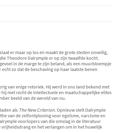
laat er maar op los en maakt de grote steden onveilig,
die Theodore Dalrymple er op zijn twaalfde kocht.
 gevoel in de marge te zijn beland, als een muurbloempje
keer echt zo dat de beschaving op haar laatste benen
rig van enige retoriek. Hij werd in ons land bekend met
 hij met recht de intellectuele en maatschappelijke elites
mber beeld van de wereld van nu.
 bladen als
The New Criterion
. Opnieuw stelt Dalrymple
ythe van de zelfontplooing voor egoïsme, narcisme en
lrymple voorlopers van die omslag in de literatuur
e vrijheidsdrang en het verlangen om in het huwelijk
.