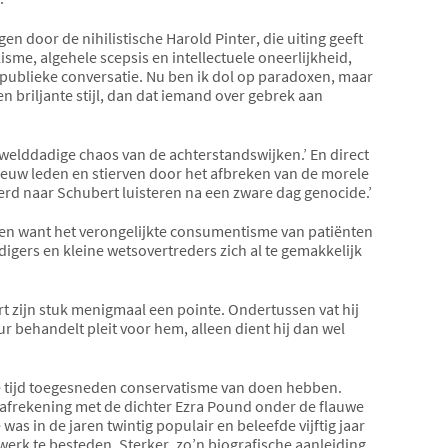
en door de nihilistische Harold Pinter, die uiting geeft
isme, algehele scepsis en intellectuele oneerlijkheid,
ublieke conversatie. Nu ben ik dol op paradoxen, maar
en briljante stijl, dan dat iemand over gebrek aan
ewelddadige chaos van de achterstandswijken.’ En direct
 eeuw leden en stierven door het afbreken van de morele
rd naar Schubert luisteren na een zware dag genocide.’
elden want het verongelijkte consumentisme van patiënten
gers en kleine wetsovertreders zich al te gemakkelijk
rt zijn stuk menigmaal een pointe. Ondertussen vat hij
r behandelt pleit voor hem, alleen dient hij dan wel
ze tijd toegesneden conservatisme van doen hebben.
en afrekening met de dichter Ezra Pound onder de flauwe
was in de jaren twintig populair en beleefde vijftig jaar
werk te besteden. Sterker, zo’n biografische aanleiding