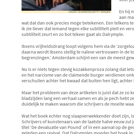
En hij 
aan maa
wat dat dan ook precies moge betekenen. Een telkens teru
ik zie liever dat iemand tegen elke subtiliteit pleit en v
subtiliteit zeurt en zo bot tekeer gaat als Dalrymple.
Ibsens vrijheidsdrang loopt volgens hem via de ‘zorgelo
daarna wordt Ibsens stellig te naïeve vertrouwen in de 
begrenzingen.’ Amsterdam schijnt een van de meest gewe
Nu is er niets tegen stevig kozakkenproza zolang dat ie
en het narcisme van de claimende burger verdienen onte
verschuilen achter het kwaad dat buiten hen ligt, achter i
Maar het probleem van deze artikelen is juist dat ze zo
bladzijden lang een verhaal samen en als je pech hebt ze
duidelijk te maken waarom die schrijvers de moeite waar
Wat het boek echter nog slaapverwekkender doet zijn, i
Schrijvers of kunstenaars van de laatste halve eeuw zul 
titel ‘De devaluatie van Pound’ of in een aanval op de ged
geleden een revival. Dat Dalrymples moeder het boek in 