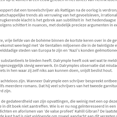
moppert dat een toneelschrijver als Rattigan na de oorlog is verdrong
tschappelijke trends als verruwing van het gevoelsleven, irrational
gkerende klacht is het gebrek aan subtiliteit in
het hedendaagse p
ervolgens schittert in nuances, met dodelijk precieze argumenten in e
ze, vrije liefde van de bohème binnen de kortste keren over in de g
toekomst weerlegd met ‘de tientallen miljoenen die in de twintigste
lddadige steden van Europa te zijn en ‘Nazi’s konden geëmotionee
ts substantieels te bieden heeft. Dalrymple heeft ook wel wat te m
genzeggelijk stevig weerwerk. En Dalrymples observatie dat misdadi
ets in hen waar zij zelf niks aan kunnen doen, snijdt beslist hout.
 krachteloos zijn. Wanneer Dalrymple een schrijver bespreekt ontbee
lfs meerdere romans. Dat hij veel schrijvers van het tweede garnituu
d zijn.
s de gedateerdheid van zijn opvattingen, die weinig met een op de
je in dit boek niet aantreffen. Wie is er nu nog geïnteresseerd in e
ichten en aforismen van ‘de valse profeet’ Kahlil Gibran? De laatste 
de kast had is niet voldoende om zoveel aandacht aan dit vergeten 