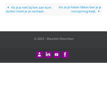
Als ze je hielen likken ben je je
Als je je niet bij hen aan kunt
sluiten moet je ze verslaan.
voorsprong kwijt.
© 2023 - Maarten Doorman