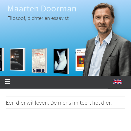
Ga
Maarten Doorman
naar
de
inhoud
Filosoof, dichter en essayist
Een dier wil leven. De mens imiteert het dier.