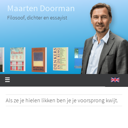
Ga
Maarten Doorman
naar
de
inhoud
Filosoof, dichter en essayist
Als ze je hielen likken ben je je voorsprong kwijt.