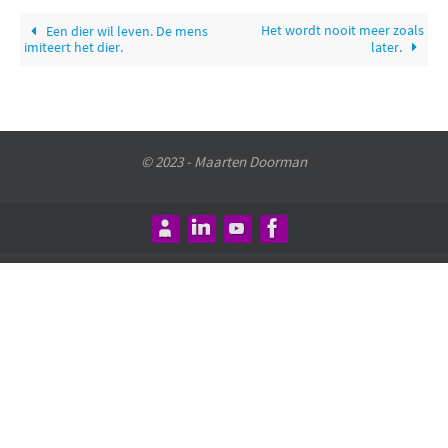
Het wordt nooit meer zoals
Een dier wil leven. De mens
imiteert het dier.
later.
© 2023 - Maarten Doorman