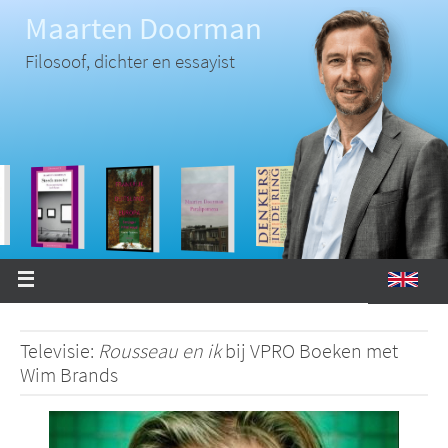
Ga
Maarten Doorman
naar
de
inhoud
Filosoof, dichter en essayist
Televisie:
Rousseau en ik
bij VPRO Boeken met
Wim Brands