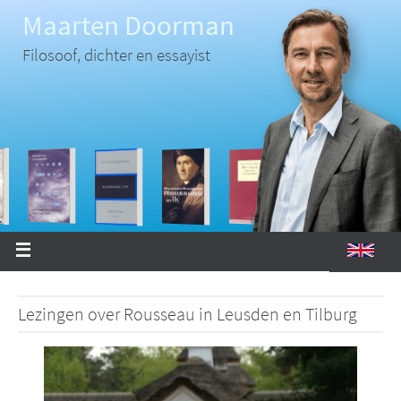
Ga
Maarten Doorman
naar
de
inhoud
Filosoof, dichter en essayist
Lezingen over Rousseau in Leusden en Tilburg