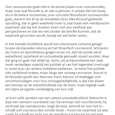
Over voorwoorden
gaat niet in de eerste plaats over voorwoor­den,
maar over wat filosofie is, en dat is jammer. In plaats dat het boek,
als in de betere momenten, over concrete filosofische voorwoorden
gaat, stevent het af op de inmiddels door elke filosoof gedeelde
opvatting, dat er geen waarheid meer is, laat staan een metafysische
waarheid, dat we het moeten doen met een veelheid aan
perspectieven en dat we niet zonder de belofte kunnen, dat de
waarheid gevonden wordt, terwijl we wel beter weten.
In het tweede hoofdstuk wordt een interessant verband gelegd
tussen de klassieke retorica en het filosofisch voorwoord. Schrijvers
als Cicero en Quintillianus gingen ervan uit, dat het puliek eerst
welwillend, oplettend en ontvankelijk gemaakt moest worden. Maar
dat ging en gaat niet altijd op. Soms, als je bijvoorbeeld een zaak
moet verdedigen waarbij het publiek al van het tegendeel overtuigd
is, moet je je van andere middelen bedienen. Je moet het publiek
niet oplettend maken, maar langs een omweg veroveren. Vooral in
de filosofie speelt dat. Wanneer Kant, Adorno of Heidegger zich
verontschuldigen voor hun ontoegankelijkheid, is dat niet alleen
een beroep op de welwillendheid van de lezer, maar tegelijk vaak
een bijna arrogante verdediging van hun stijl.
Je kunt zelfs spreken van een zekere
onwelwillendheid
. Nietzsche is
daar een extreem voorbeeld van: hij verstopt zich voortdurend, hij
verdraait zijn standpunten, tergt de lezer, belooft en lost niet in –
schrijft ook voorwoorden zonder boek – hoont de waarheid uit wier
naam hij schrijft en lacht om de metafysica waarnaar hij verlangt.