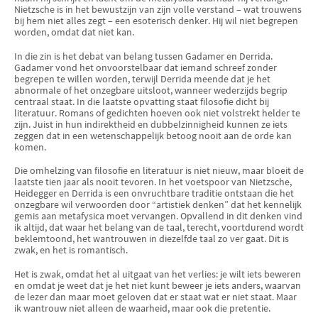
Nietzsche is in het bewustzijn van zijn volle verstand – wat trouwens
bij hem niet alles zegt – een esoterisch denker. Hij wil niet begrepen
worden, omdat dat niet kan.
In die zin is het debat van belang tussen Gadamer en Derrida.
Gadamer vond het onvoorstelbaar dat iemand schreef zonder
begrepen te willen worden, terwijl Derrida meende dat je het
abnormale of het onzegbare uitsloot, wanneer wederzijds begrip
centraal staat. In die laatste opvatting staat filosofie dicht bij
literatuur. Romans of gedichten hoeven ook niet volstrekt helder te
zijn. Juist in hun indirektheid en dubbelzinnigheid kunnen ze iets
zeggen dat in een wetenschappelijk betoog nooit aan de orde kan
komen.
Die omhelzing van filosofie en literatuur is niet nieuw, maar bloeit de
laatste tien jaar als nooit tevoren. In het voetspoor van Nietzsche,
Heidegger en Derrida is een onvruchtbare traditie ontstaan die het
onzegbare wil verwoorden door “artistiek denken” dat het kenne­lijk
gemis aan metafysica moet vervangen. Opvallend in dit denken vind
ik altijd, dat waar het belang van de taal, terecht, voortdurend wordt
beklemtoond, het wantrouwen in diezelfde taal zo ver gaat. Dit is
zwak, en het is romantisch.
Het is zwak, omdat het al uitgaat van het verlies: je wilt iets beweren
en omdat je weet dat je het niet kunt beweer je iets anders, waarvan
de lezer dan maar moet geloven dat er staat wat er niet staat. Maar
ik wantrouw niet alleen de waarheid, maar ook die pretentie.