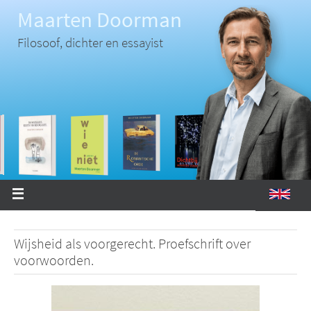
Ga
Maarten Doorman
naar
de
inhoud
Filosoof, dichter en essayist
Wijsheid als voorgerecht. Proefschrift over
voorwoorden.