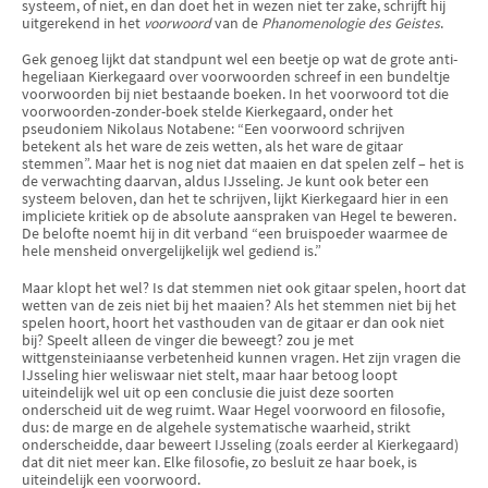
systeem, of niet, en dan doet het in wezen niet ter zake, schrijft hij
uitgerekend in het
voorwoord
van de
Phanomenologie des Geistes
.
Gek genoeg lijkt dat standpunt wel een beetje op wat de grote anti-
hegeliaan Kierkegaard over voorwoorden schreef in een bundeltje
voorwoorden bij niet bestaande boeken. In het voorwoord tot die
voor­woorden-zonder-boek stelde Kierkegaard, onder het
pseudoniem Niko­laus Notabene: “Een voorwoord schrijven
betekent als het ware de zeis wetten, als het ware de gitaar
stemmen”. Maar het is nog niet
dat maaien en dat spelen zelf – het is
de verwachting daarvan, aldus IJsseling. Je kunt ook beter een
systeem beloven, dan het te schrijven, lijkt Kierkegaard hier in een
impliciete kritiek op de absolute aanspraken van Hegel te beweren.
De belofte noemt hij in dit verband “een bruispoe­der waarmee de
hele mensheid onvergelijkelijk wel gediend is.”
Maar klopt het wel? Is dat stemmen niet ook gitaar spelen, hoort dat
wetten van de zeis niet bij het maaien? Als het stemmen niet bij het
spelen hoort, hoort het vasthouden van de gitaar er dan ook niet
bij? Speelt alleen de vinger die beweegt? zou je met
wittgensteiniaanse verbetenheid kunnen vragen. Het zijn vragen die
IJsseling hier weliswaar niet stelt, maar haar betoog loopt
uiteindelijk wel uit op een conclusie die juist deze soorten
onderscheid uit de weg ruimt. Waar Hegel voor­woord en filosofie,
dus: de marge en de algehele systematische waarheid, strikt
onderscheidde, daar beweert IJsseling (zoals eerder al Kierkeg­aard)
dat dit niet meer kan. Elke filosofie, zo besluit ze haar boek, is
uiteindelijk een voorwoord.