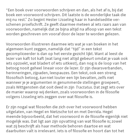
“Een boek over voorwoorden schrijven en dan, als het af is, bij dat
boek een voorwoord schrijven. Dit laatste is de wonderlijke taak die
mij nu rest.” Zo begint Hester IJsseling haar in handelseditie ver­
schenen proef­schrift. Ze geeft daarmee meteen al iets raars aan van
voorwoorden, namelijk dat ze bijna altijd na afloop van een tekst
worden geschreven om vooraf door de lezer te worden gelezen.
Voorwoorden illustreren daarmee iets wat je van boeken in het
algemeen kunt zeggen, namelijk dat “tijd” in een tekst
gecompliceerder is dan op het eerste gezicht lijkt. Want al leest de
lezer van kaft tot kaft (wat lang niet altijd gebeurt omdat je vaak ook
iets opzoekt, wat bladert of iets uitkiest), dan nog is de loop van het
betoog nooit geheel lineair voor de lezer. Er zijn dwarsverbanden,
herinneringen, zijpaden, leespau­zes. Een tekst, ook een streng
filosofisch betoog,
kan
niet louter een lijn bevatten, zelfs niet
wanneer je je argumenten in genummerde stellingen groepeert,
zoals Wittgenstein dat ooit deed in zijn
Tractatus
. Dat zegt iets over
de manier waarop wij denken, zoals voorwoorden in de filosofie
volgens IJsseling iets zeggen over wat filosofie is.
Er zijn nogal wat filosofen die zich over het voorwoord hebben
uitgelaten, van Hegel en Nietzsche tot en met Derrida. Hegel
meende bijvoorbeeld, dat het voorwoord in de filosofie eigenlijk niet
mogelijk was. Dat ligt aan zijn opvatting van wat filosofie is; zowel
wat zij be­schrijft als haar methode behoren daartoe en wat
daarbuiten valt is irrelevant. Iets is of filosofie en hoort dan tot het