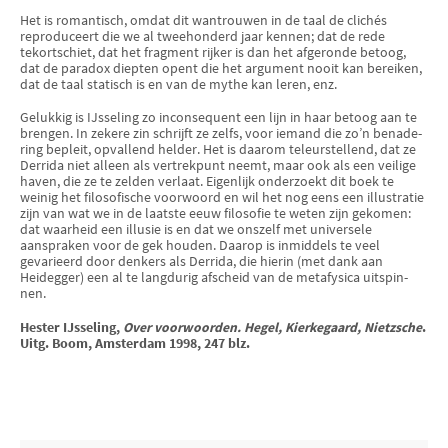
Het is romantisch, omdat dit wantrouwen in de taal de clichés
reprodu­ceert die we al tweehonderd jaar kennen; dat de rede
tekort­schiet, dat het frag­ment rijker is dan het afgeronde betoog,
dat de paradox diepten opent die het argument nooit kan bereiken,
dat de taal statisch is en van de mythe kan leren, enz.
Gelukkig is IJsseling zo inconsequent een lijn in haar betoog aan te
brengen. In zekere zin schrijft ze zelfs, voor iemand die zo’n benade­
ring bepleit, opvallend helder. Het is daarom teleurstellend, dat ze
Derrida niet alleen als vertrekpunt neemt, maar ook als een veilige
haven, die ze te zelden verlaat. Eigenlijk onderzoekt dit boek te
weinig het filosofi­sche voorwoord en wil het nog eens een illustratie
zijn van wat we in de laatste eeuw filoso­fie te weten zijn gekomen:
dat waarheid een illusie is en dat we onszelf met universele
aanspraken voor de gek houden. Daarop is inmiddels te veel
gevarieerd door denkers als Derrida, die hierin (met dank aan
Heidegger) een al te langdurig af­scheid van de metafysi­ca uitspin­
nen.
Hester IJsseling,
Over voorwoorden. Hegel, Kierkegaard, Nietzsche
.
Uitg. Boom, Amsterdam 1998, 247 blz.