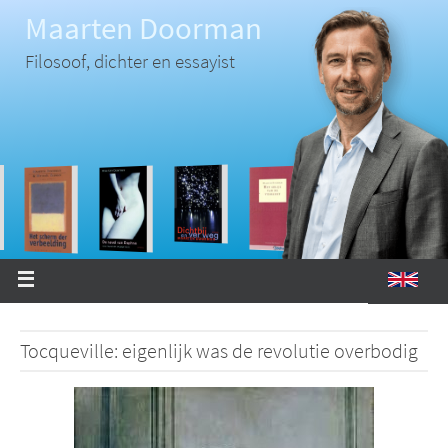
Ga
Maarten Doorman
naar
de
inhoud
Filosoof, dichter en essayist
Tocqueville: eigenlijk was de revolutie overbodig