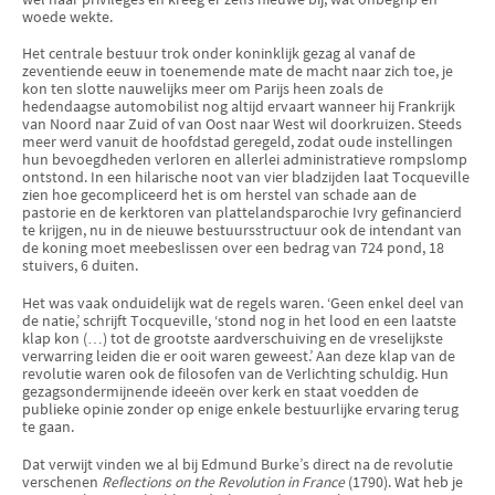
woede wekte.
Het centrale bestuur trok onder koninklijk gezag al vanaf de
zeventiende eeuw in toenemende mate de macht naar zich toe, je
kon ten slotte nauwelijks meer om Parijs heen zoals de
hedendaagse automobilist nog altijd ervaart wanneer hij Frankrijk
van Noord naar Zuid of van Oost naar West wil doorkruizen. Steeds
meer werd vanuit de hoofdstad geregeld, zodat oude instellingen
hun bevoegdheden verloren en allerlei administratieve rompslomp
ontstond. In een hilarische noot van vier bladzijden laat Tocqueville
zien hoe gecompliceerd het is om herstel van schade aan de
pastorie en de kerktoren van plattelandsparochie Ivry gefinancierd
te krijgen, nu in de nieuwe bestuursstructuur ook de intendant van
de koning moet meebeslissen over een bedrag van 724 pond, 18
stuivers, 6 duiten.
Het was vaak onduidelijk wat de regels waren. ‘Geen enkel deel van
de natie,’ schrijft Tocqueville, ‘stond nog in het lood en een laatste
klap kon (…) tot de grootste aardverschuiving en de vreselijkste
verwarring leiden die er ooit waren geweest.’ Aan deze klap van de
revolutie waren ook de filosofen van de Verlichting schuldig. Hun
gezagsondermijnende ideeën over kerk en staat voedden de
publieke opinie zonder op enige enkele bestuurlijke ervaring terug
te gaan.
Dat verwijt vinden we al bij Edmund Burke’s direct na de revolutie
verschenen
Reflections on the Revolution in France
(1790). Wat heb je