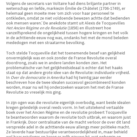
Volgens de secretaris van Voltaire had diens briljante partner in
wetenschap en liefde, markiezin Émilie de Châtelet (1706-1749), er
helemaal geen moeite mee ‘om zich voor haar personeel te
ontkleden, omdat ze niet voldoende bewezen achtte dat bedienden
ook mensen waren.’ De anekdote stamt uit Alexis de Tocquevilles
Het Ancien Régime en de Revolutie
(1856) en illustreert hoe
vanzelfsprekend de ongelijkheid tussen hogere kringen en het volk
in de achttiende eeuw nog was, ondanks het met de mond beleden
mededogen met een straatarme bevolking.
Toch stelde Tocqueville dat het toenemende besef van gelijkheid
onvermijdelijk was en ook zonder de Franse Revolutie overal
doordrong, zoals we in andere landen konden zien. Het
problematische van het gelijkheidsideaal is echter dat het haaks
staat op dat andere grote idee van de Revolutie: individuele vrijheid.
In
Over de democratie in Amerika
had hij twintig jaar eerder
beschreven hoe de twee idealen succesvol gecombineerd konden
worden, maar nu wil hij onderzoeken waarom het met de Franse
Revolutie zo vreselijk mis ging.
In zijn ogen was die revolutie eigenlijk overbodig, want beide idealen
kregen geleidelijk overal reeds vorm. In het uitstekend vertaalde
boek over het Ancien Régime en de revolutie probeert Tocqueville
te beantwoorden waarom de revolutie toch uitbrak, en waarom juist
in Frankrijk. Door centralisatie van de macht verloor de over dit land
verspreide adel in de achttiende eeuw allengs meer politieke macht.
Ze leverde haar bestuurlijke verantwoordelijkheid in, maar behield
wel haar privileges en kreeg er zelfs nieuwe bij, wat onbegrip en