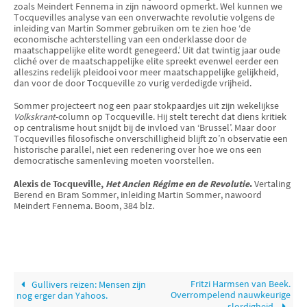
zoals Meindert Fennema in zijn nawoord opmerkt. Wel kunnen we
Tocquevilles analyse van een onverwachte revolutie volgens de
inleiding van Martin Sommer gebruiken om te zien hoe ‘de
economische achterstelling van een onderklasse door de
maatschappelijke elite wordt genegeerd.’ Uit dat twintig jaar oude
cliché over de maatschappelijke elite spreekt evenwel eerder een
alleszins redelijk pleidooi voor meer maatschappelijke gelijkheid,
dan voor de door Tocqueville zo vurig verdedigde vrijheid.
Sommer projecteert nog een paar stokpaardjes uit zijn wekelijkse
Volkskrant
-column op Tocqueville. Hij stelt terecht dat diens kritiek
op centralisme hout snijdt bij de invloed van ‘Brussel’. Maar door
Tocquevilles filosofische onverschilligheid blijft zo’n observatie een
historische parallel, niet een redenering over hoe we ons een
democratische samenleving moeten voorstellen.
Alexis de Tocqueville,
Het Ancien Régime en de Revolutie
.
Vertaling
Berend en Bram Sommer, inleiding Martin Sommer, nawoord
Meindert Fennema. Boom, 384 blz.
Fritzi Harmsen van Beek.
Gullivers reizen: Mensen zijn
Overrompelend nauwkeurige
nog erger dan Yahoos.
slordigheid.