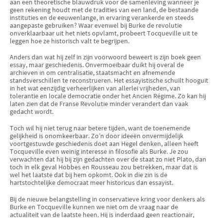
aan een theoretische blauwdruk voor de samenleving wanneer je
geen rekening houdt met de tradities van een land, de bestaande
instituties en de eeuwenlange, in ervaring verankerde en steeds
aangepaste gebruiken? Waar evenwel bij Burke de revolutie
onverklaarbaar uit het niets opvlamt, probeert Tocqueville uit te
leggen hoe ze historisch valt te begrijpen.
Anders dan wat hij zelf in zijn voorwoord beweert is zijn boek geen
essay, maar geschiedenis. Onvermoeibaar duikt hij overal de
archieven in om centralisatie, staatsmacht en afnemende
standsverschillen te reconstrueren. Het essayistische schuilt hooguit
in het wat eenzijdig verheerlijken van allerlei vrijheden, van
tolerantie en locale democratie onder het Ancien Régime. Zo kan hij
laten zien dat de Franse Revolutie minder verandert dan vaak
gedacht wordt.
Toch wil hij niet terug naar betere tijden, want de toenemende
gelijkheid is onomkeerbaar. Zo’n door ideeën onvermijdelijk
voortgestuwde geschiedenis doet aan Hegel denken, alleen heeft
Tocqueville even weinig interesse in filosofie als Burke. Je zou
verwachten dat hij bij zijn gedachten over de staat zo niet Plato, dan
toch in elk geval Hobbes en Rousseau zou betrekken, maar dat is
wel het laatste dat bij hem opkomt. Ook in die zin is de
hartstochtelijke democraat meer historicus dan essayist.
Bij de nieuwe belangstelling in conservatieve kring voor denkers als
Burke en Tocqueville kunnen we niet om de vraag naar de
actualiteit van de laatste heen. Hij is inderdaad geen reactionair,