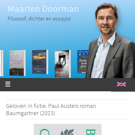
Ga
Maarten Doorman
naar
de
inhoud
Filosoof, dichter en essayist
Geloven in fictie. Paul Austers roman
Baumgartner (2023)