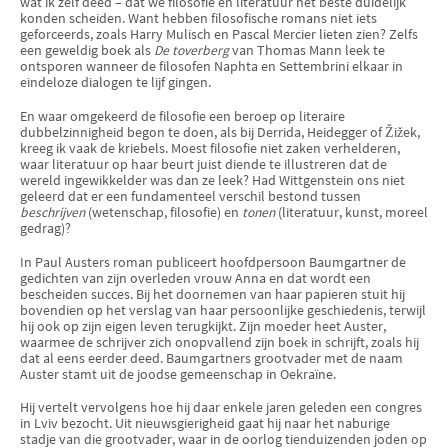
wat ik zelf deed – dat we filosofie en literatuur het beste duidelijk
konden scheiden. Want hebben filosofische romans niet iets
geforceerds, zoals Harry Mulisch en Pascal Mercier lieten zien? Zelfs
een geweldig boek als
De toverberg
van Thomas Mann leek te
ontsporen wanneer de filosofen Naphta en Settembrini elkaar in
eindeloze dialogen te lijf gingen.
En waar omgekeerd de filosofie een beroep op literaire
dubbelzinnigheid begon te doen, als bij Derrida, Heidegger of Žižek,
kreeg ik vaak de kriebels. Moest filosofie niet zaken verhelderen,
waar literatuur op haar beurt juist diende te illustreren dat de
wereld ingewikkelder was dan ze leek? Had Wittgenstein ons niet
geleerd dat er een fundamenteel verschil bestond tussen
beschrijven
(wetenschap, filosofie) en
tonen
(literatuur, kunst, moreel
gedrag)?
In Paul Austers roman publiceert hoofdpersoon Baumgartner de
gedichten van zijn overleden vrouw Anna en dat wordt een
bescheiden succes. Bij het doornemen van haar papieren stuit hij
bovendien op het verslag van haar persoonlijke geschiedenis, terwijl
hij ook op zijn eigen leven terugkijkt. Zijn moeder heet Auster,
waarmee de schrijver zich onopvallend zijn boek in schrijft, zoals hij
dat al eens eerder deed. Baumgartners grootvader met de naam
Auster stamt uit de joodse gemeenschap in Oekraïne.
Hij vertelt vervolgens hoe hij daar enkele jaren geleden een congres
in Lviv bezocht. Uit nieuwsgierigheid gaat hij naar het naburige
stadje van die grootvader, waar in de oorlog tienduizenden joden op