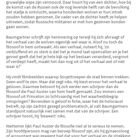
gruwelijke wijze zijn vermoord. Daar hoort hij van een dichter, hoe bij
de komst van de Russen ook de nog levende helft van de bevolking
het stadje is ontvlucht, waarna honderden wolven er hun intrek
zouden hebben genomen. De vader van de dichter heeft ze helpen
uitroeien, zodat Russische militairen er met hun gezinnen konden
gaan wonen.
Baumgartner schrijft zijn herinnering op terwijl hij zich afvraagt of
het verhaal van de wolven eigenlijk wel waar is. Alsof nu toch de
filosoof in hem ontwaakt. Als een verhaal, noteert hij, ‘zo
verbluffend en zo sterk is dat het je mond laat openvallen en je het
gevoel geeft dat het je hele kijk op het bestaan veranderd, vergroot
of verdiept heeft, maakt het dan nog uit of het verhaal wel of niet
waar is?’
Hij vindt filmbeelden waarop Sovjettroepen de stad binnen trekken.
Geen wolf te zien. Maar dat zegt niks. Hij kiest ervoor het verhaal te
geloven. Daarmee betoont hij zich eerder een schrijver dan de
filosoof die Paul Auster van hem heeft gemaakt. Zou immers een
filosoof uit Princeton zo lichtvaardig met het waarheidsbegrip
omspringen? Bovendien is geloof in fictie, waar het de holocaust
betreft, op zijn zachtst gezegd problematisch, al valt Baumgartners
standpunt natuurlijk niet samen met dat van de schrijver. Een
schrijver toont, hij ‘beweert’ niks.
Niettemin lijkt Paul Auster de filosofie niet al te serieus te nemen.
Zijn hoofdpersoon mag van beroep filosoof zijn, als hij gynaecoloog
of accountant was geweest had dat voor het verhaal en de strekking