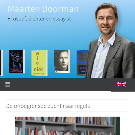
Ga
Maarten Doorman
naar
de
inhoud
Filosoof, dichter en essayist
De onbegrensde zucht naar regels