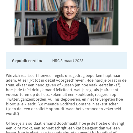
Gepubliceerd in:
NRC 3 maart 2023
Wie zich realiseert hoeveel regels ons gedrag beperken hapt naar
adem. Alles lijkt tot in detail voorgeschreven. Hoe hard je praat in de
trein, elkaar een hand geven of kussen (en hoe vaak, eerst links?),
hoe je de tafel dekt, iemand feliciteert, wat je zegt als je afrekent,
voorsorteren op de fiets, koken uit een kookboek, reageren op
Twitter, ganzenborden, vuilnis deponeren, en niet te vergeten hoe
bloot je je kleedt. (Zo meende Godfried Bomans in seksistischer
tijden dat een decolleté ophoudt ‘waar het vermoeden zekerheid
wordt.’)
Of hoe je als soldaat iemand doodmaakt, hoe je de hostie ontvangt,
een joint rookt, een sonnet schrijft, een kat bejegent dan wel een
leraar, hoe je plast, een tegendoelpunt verwerkt bij handbal of