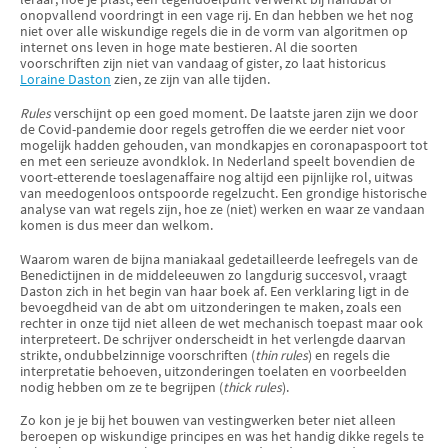
onopvallend voordringt in een vage rij. En dan hebben we het nog
niet over alle wiskundige regels die in de vorm van algoritmen op
internet ons leven in hoge mate bestieren. Al die soorten
voorschriften zijn niet van vandaag of gister, zo laat historicus
Loraine Daston
zien, ze zijn van alle tijden.
Rules
verschijnt op een goed moment. De laatste jaren zijn we door
de Covid-pandemie door regels getroffen die we eerder niet voor
mogelijk hadden gehouden, van mondkapjes en coronapaspoort tot
en met een serieuze avondklok. In Nederland speelt bovendien de
voort-etterende toeslagenaffaire nog altijd een pijnlijke rol, uitwas
van meedogenloos ontspoorde regelzucht. Een grondige historische
analyse van wat regels zijn, hoe ze (niet) werken en waar ze vandaan
komen is dus meer dan welkom.
Waarom waren de bijna maniakaal gedetailleerde leefregels van de
Benedictijnen in de middeleeuwen zo langdurig succesvol, vraagt
Daston zich in het begin van haar boek af. Een verklaring ligt in de
bevoegdheid van de abt om uitzonderingen te maken, zoals een
rechter in onze tijd niet alleen de wet mechanisch toepast maar ook
interpreteert. De schrijver onderscheidt in het verlengde daarvan
strikte, ondubbelzinnige voorschriften (
thin rules
) en regels die
interpretatie behoeven, uitzonderingen toelaten en voorbeelden
nodig hebben om ze te begrijpen (
thick rules
).
Zo kon je je bij het bouwen van vestingwerken beter niet alleen
beroepen op wiskundige principes en was het handig dikke regels te