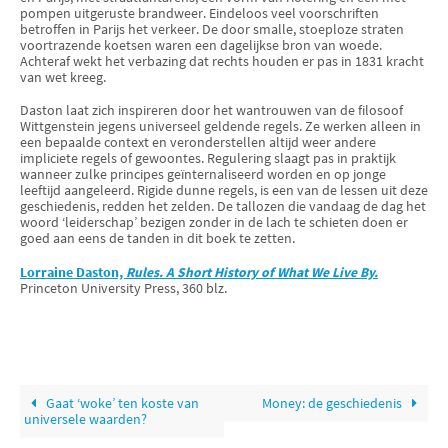
pompen uitgeruste brandweer. Eindeloos veel voorschriften
betroffen in Parijs het verkeer. De door smalle, stoeploze straten
voortrazende koetsen waren een dagelijkse bron van woede.
Achteraf wekt het verbazing dat rechts houden er pas in 1831 kracht
van wet kreeg.
Daston laat zich inspireren door het wantrouwen van de filosoof
Wittgenstein jegens universeel geldende regels. Ze werken alleen in
een bepaalde context en veronderstellen altijd weer andere
impliciete regels of gewoontes. Regulering slaagt pas in praktijk
wanneer zulke principes geïnternaliseerd worden en op jonge
leeftijd aangeleerd. Rigide dunne regels, is een van de lessen uit deze
geschiedenis, redden het zelden. De tallozen die vandaag de dag het
woord ‘leiderschap’ bezigen zonder in de lach te schieten doen er
goed aan eens de tanden in dit boek te zetten.
Lorraine Daston,
Rules. A Short History of What We Live By.
Princeton University Press, 360 blz.
Gaat ‘woke’ ten koste van
Money: de geschiedenis
universele waarden?