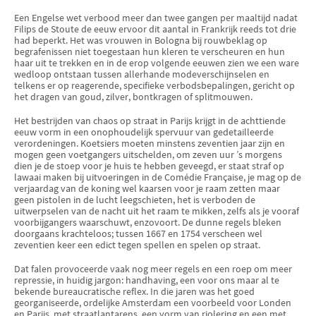
Een Engelse wet verbood meer dan twee gangen per maaltijd nadat
Filips de Stoute de eeuw ervoor dit aantal in Frankrijk reeds tot drie
had beperkt. Het was vrouwen in Bologna bij rouwbeklag op
begrafenissen niet toegestaan hun kleren te verscheuren en hun
haar uit te trekken en in de erop volgende eeuwen zien we een ware
wedloop ontstaan tussen allerhande modeverschijnselen en
telkens er op reagerende, specifieke verbodsbepalingen, gericht op
het dragen van goud, zilver, bontkragen of splitmouwen.
Het bestrijden van chaos op straat in Parijs krijgt in de achttiende
eeuw vorm in een onophoudelijk spervuur van gedetailleerde
verordeningen. Koetsiers moeten minstens zeventien jaar zijn en
mogen geen voetgangers uitschelden, om zeven uur ’s morgens
dien je de stoep voor je huis te hebben geveegd, er staat straf op
lawaai maken bij uitvoeringen in de Comédie Française, je mag op de
verjaardag van de koning wel kaarsen voor je raam zetten maar
geen pistolen in de lucht leegschieten, het is verboden de
uitwerpselen van de nacht uit het raam te mikken, zelfs als je vooraf
voorbijgangers waarschuwt, enzovoort. De dunne regels bleken
doorgaans krachteloos; tussen 1667 en 1754 verscheen wel
zeventien keer een edict tegen spellen en spelen op straat.
Dat falen provoceerde vaak nog meer regels en een roep om meer
repressie, in huidig jargon: handhaving, een voor ons maar al te
bekende bureaucratische reflex. In die jaren was het goed
georganiseerde, ordelijke Amsterdam een voorbeeld voor Londen
en Parijs, met straatlantarens, een vorm van riolering en een met