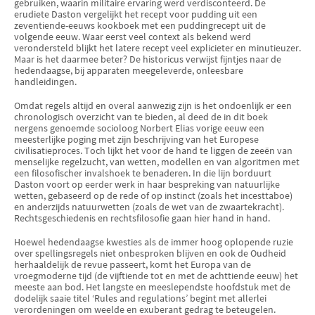
gebruiken, waarin militaire ervaring werd verdisconteerd. De
erudiete Daston vergelijkt het recept voor pudding uit een
zeventiende-eeuws kookboek met een puddingrecept uit de
volgende eeuw. Waar eerst veel context als bekend werd
verondersteld blijkt het latere recept veel explicieter en minutieuzer.
Maar is het daarmee beter? De historicus verwijst fijntjes naar de
hedendaagse, bij apparaten meegeleverde, onleesbare
handleidingen.
Omdat regels altijd en overal aanwezig zijn is het ondoenlijk er een
chronologisch overzicht van te bieden, al deed de in dit boek
nergens genoemde socioloog Norbert Elias vorige eeuw een
meesterlijke poging met zijn beschrijving van het Europese
civilisatieproces. Toch lijkt het voor de hand te liggen de zeeën van
menselijke regelzucht, van wetten, modellen en van algoritmen met
een filosofischer invalshoek te benaderen. In die lijn borduurt
Daston voort op eerder werk in haar bespreking van natuurlijke
wetten, gebaseerd op de rede of op instinct (zoals het incesttaboe)
en anderzijds natuurwetten (zoals de wet van de zwaartekracht).
Rechtsgeschiedenis en rechtsfilosofie gaan hier hand in hand.
Hoewel hedendaagse kwesties als de immer hoog oplopende ruzie
over spellingsregels niet onbesproken blijven en ook de Oudheid
herhaaldelijk de revue passeert, komt het Europa van de
vroegmoderne tijd (de vijftiende tot en met de achttiende eeuw) het
meeste aan bod. Het langste en meeslependste hoofdstuk met de
dodelijk saaie titel ‘Rules and regulations’ begint met allerlei
verordeningen om weelde en exuberant gedrag te beteugelen.