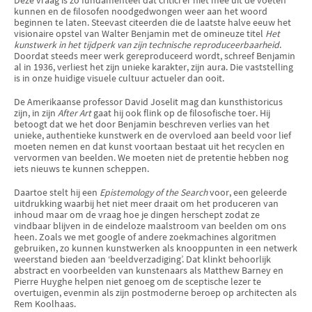
Deze vraag is zo fundamenteel dat critici er niet mee uit de voeten
kunnen en de filosofen noodgedwongen weer aan het woord
beginnen te laten. Steevast citeerden die de laatste halve eeuw het
visionaire opstel van Walter Benjamin met de omineuze titel
Het
kunstwerk in het tijdperk van zijn technische reproduceerbaarheid
.
Doordat steeds meer werk gereproduceerd wordt, schreef Benjamin
al in 1936, verliest het zijn unieke karakter, zijn aura. Die vaststelling
is in onze huidige visuele cultuur actueler dan ooit.
De Amerikaanse professor David Joselit mag dan kunsthistoricus
zijn, in zijn
After Art
gaat hij ook flink op de filosofische toer. Hij
betoogt dat we het door Benjamin beschreven verlies van het
unieke, authentieke kunstwerk en de overvloed aan beeld voor lief
moeten nemen en dat kunst voortaan bestaat uit het recyclen en
vervormen van beelden. We moeten niet de pretentie hebben nog
iets nieuws te kunnen scheppen.
Daartoe stelt hij een
Epistemology of the Search
voor, een geleerde
uitdrukking waarbij het niet meer draait om het produceren van
inhoud maar om de vraag hoe je dingen herschept zodat ze
vindbaar blijven in de eindeloze maalstroom van beelden om ons
heen. Zoals we met google of andere zoekmachines algoritmen
gebruiken, zo kunnen kunstwerken als knooppunten in een netwerk
weerstand bieden aan ‘beeldverzadiging’. Dat klinkt behoorlijk
abstract en voorbeelden van kunstenaars als Matthew Barney en
Pierre Huyghe helpen niet genoeg om de sceptische lezer te
overtuigen, evenmin als zijn postmoderne beroep op architecten als
Rem Koolhaas.