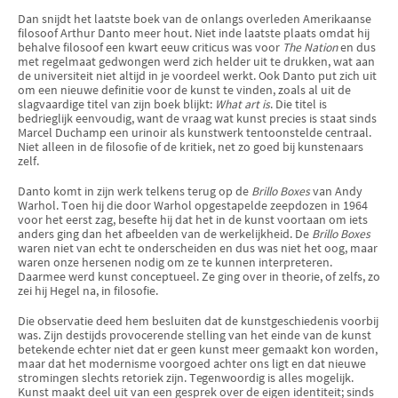
Dan snijdt het laatste boek van de onlangs overleden Amerikaanse
filosoof Arthur Danto meer hout. Niet inde laatste plaats omdat hij
behalve filosoof een kwart eeuw criticus was voor
The Nation
en dus
met regelmaat gedwongen werd zich helder uit te drukken, wat aan
de universiteit niet altijd in je voordeel werkt. Ook Danto put zich uit
om een nieuwe definitie voor de kunst te vinden, zoals al uit de
slagvaardige titel van zijn boek blijkt:
What art is
. Die titel is
bedrieglijk eenvoudig, want de vraag wat kunst precies is staat sinds
Marcel Duchamp een urinoir als kunstwerk tentoonstelde centraal.
Niet alleen in de filosofie of de kritiek, net zo goed bij kunstenaars
zelf.
Danto komt in zijn werk telkens terug op de
Brillo Boxes
van Andy
Warhol. Toen hij die door Warhol opgestapelde zeepdozen in 1964
voor het eerst zag, besefte hij dat het in de kunst voortaan om iets
anders ging dan het afbeelden van de werkelijkheid. De
Brillo Boxes
waren niet van echt te onderscheiden en dus was niet het oog, maar
waren onze hersenen nodig om ze te kunnen interpreteren.
Daarmee werd kunst conceptueel. Ze ging over in theorie, of zelfs, zo
zei hij Hegel na, in filosofie.
Die observatie deed hem besluiten dat de kunstgeschiedenis voorbij
was. Zijn destijds provocerende stelling van het einde van de kunst
betekende echter niet dat er geen kunst meer gemaakt kon worden,
maar dat het modernisme voorgoed achter ons ligt en dat nieuwe
stromingen slechts retoriek zijn. Tegenwoordig is alles mogelijk.
Kunst maakt deel uit van een gesprek over de eigen identiteit; sinds