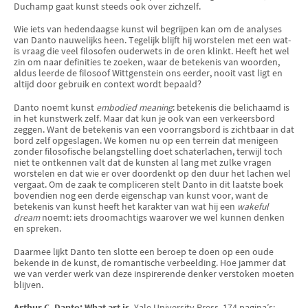
Duchamp gaat kunst steeds ook over zichzelf.
Wie iets van hedendaagse kunst wil begrijpen kan om de analyses
van Danto nauwelijks heen. Tegelijk blijft hij worstelen met een wat-
is vraag die veel filosofen ouderwets in de oren klinkt. Heeft het wel
zin om naar definities te zoeken, waar de betekenis van woorden,
aldus leerde de filosoof Wittgenstein ons eerder, nooit vast ligt en
altijd door gebruik en context wordt bepaald?
Danto noemt kunst
embodied meaning
: betekenis die belichaamd is
in het kunstwerk zelf. Maar dat kun je ook van een verkeersbord
zeggen. Want de betekenis van een voorrangsbord is zichtbaar in dat
bord zelf opgeslagen. We komen nu op een terrein dat menigeen
zonder filosofische belangstelling doet schaterlachen, terwijl toch
niet te ontkennen valt dat de kunsten al lang met zulke vragen
worstelen en dat wie er over doordenkt op den duur het lachen wel
vergaat. Om de zaak te compliceren stelt Danto in dit laatste boek
bovendien nog een derde eigenschap van kunst voor, want de
betekenis van kunst heeft het karakter van wat hij een
wakeful
dream
noemt: iets droomachtigs waarover we wel kunnen denken
en spreken.
Daarmee lijkt Danto ten slotte een beroep te doen op een oude
bekende in de kunst, de romantische verbeelding. Hoe jammer dat
we van verder werk van deze inspirerende denker verstoken moeten
blijven.
Arthur C. Danto: What art is.
Yale University Press, 174 pagina’s;