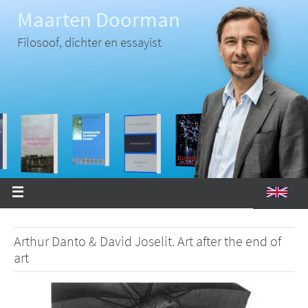
Ga
Maarten Doorman
naar
de
inhoud
Filosoof, dichter en essayist
Arthur Danto & David Joselit. Art after the end of
art