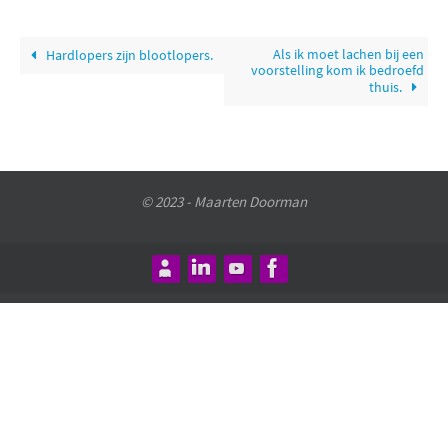
Als ik moet lachen bij een
Hardlopers zijn blootlopers.
voorstelling kom ik bedroefd
thuis.
© 2023 - Maarten Doorman