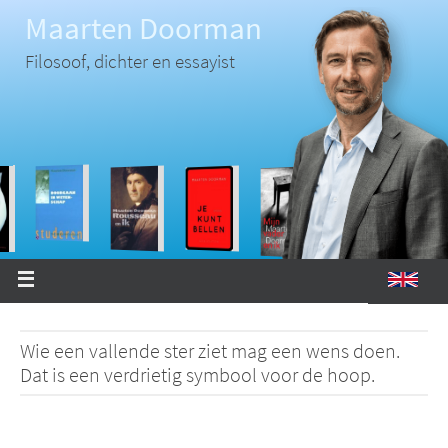
Ga
Maarten Doorman
naar
de
inhoud
Filosoof, dichter en essayist
Wie een vallende ster ziet mag een wens doen.
Dat is een verdrietig symbool voor de hoop.