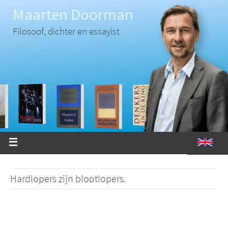
Ga
Maarten Doorman
naar
de
inhoud
Filosoof, dichter en essayist
Hardlopers zijn blootlopers.