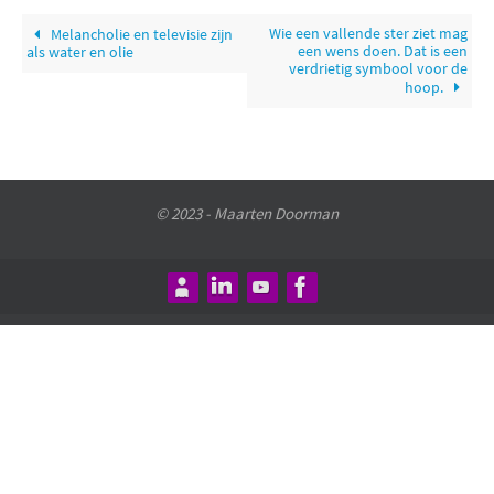
Wie een vallende ster ziet mag
Melancholie en televisie zijn
een wens doen. Dat is een
als water en olie
verdrietig symbool voor de
hoop.
© 2023 - Maarten Doorman