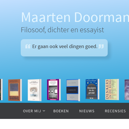
Ga
naar
Maarten Doorma
de
inhoud
Filosoof, dichter en essayist
Er gaan ook veel dingen goed.
Ga
naar
OVER MIJ
BOEKEN
NIEUWS
RECENSIES
de
inhoud