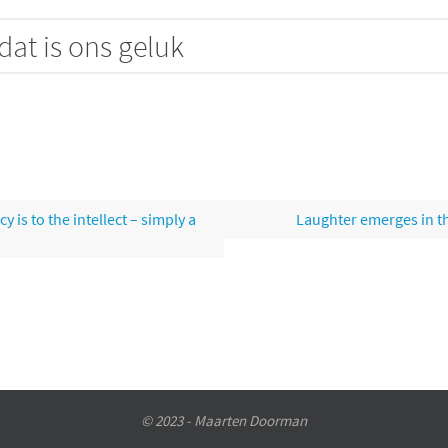
dat is ons geluk
y is to the intellect – simply a
Laughter emerges in the
© 2023 - Maarten Doorman