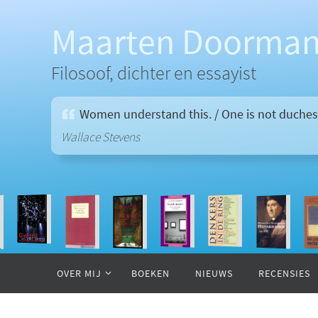
Ga
naar
Maarten Doorma
de
inhoud
Filosoof, dichter en essayist
Women understand this. / One is not duchess
Wallace Stevens
Ga
naar
OVER MIJ
BOEKEN
NIEUWS
RECENSIES
de
inhoud