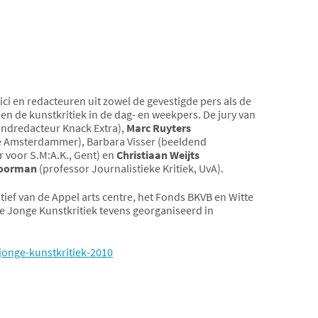
ici en redacteuren uit zowel de gevestigde pers als de
 en de kunstkritiek in de dag- en weekpers. De jury van
indredacteur Knack Extra),
Marc Ruyters
 Amsterdammer), Barbara Visser (beeldend
r voor S.M:A.K., Gent) en
Christiaan Weijts
Doorman
(professor Journalistieke Kritiek, UvA).
atief van de Appel arts centre, het Fonds BKVB en Witte
de Jonge Kunstkritiek tevens georganiseerd in
jonge-kunstkritiek-2010