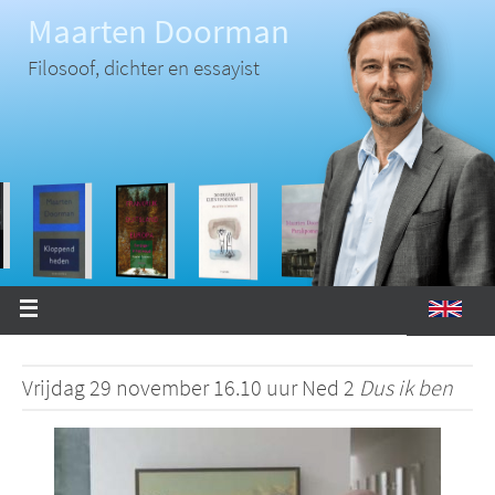
Ga
Maarten Doorman
naar
de
inhoud
Filosoof, dichter en essayist
Vrijdag 29 november 16.10 uur Ned 2
Dus ik ben