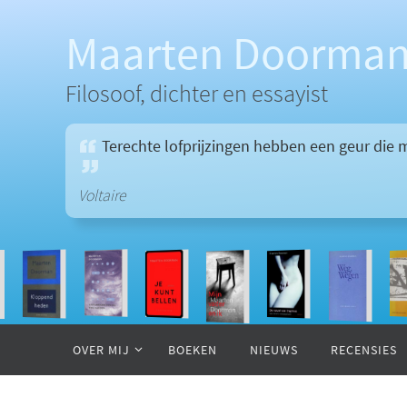
Ga
naar
Maarten Doorma
de
inhoud
Filosoof, dichter en essayist
Terechte lofprijzingen hebben een geur die
Voltaire
Ga
naar
OVER MIJ
BOEKEN
NIEUWS
RECENSIES
de
inhoud