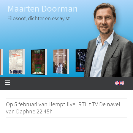
Ga
Maarten Doorman
naar
de
inhoud
Filosoof, dichter en essayist
Op 5 februari van-liempt-live- RTL z TV De navel
van Daphne 22.45h