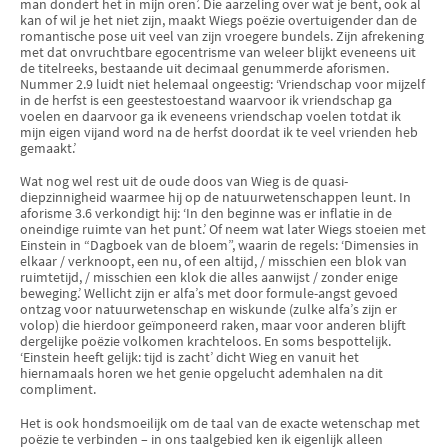
man dondert het in mijn oren’. Die aarzeling over wat je bent, ook al
kan of wil je het niet zijn, maakt Wiegs poëzie overtuigender dan de
romantische pose uit veel van zijn vroegere bundels. Zijn afrekening
met dat onvruchtbare egocentrisme van weleer blijkt eveneens uit
de titelreeks, bestaande uit decimaal genummerde aforismen.
Nummer 2.9 luidt niet helemaal ongeestig: ‘Vriendschap voor mijzelf
in de herfst is een geestestoestand waarvoor ik vriendschap ga
voelen en daarvoor ga ik eveneens vriendschap voelen totdat ik
mijn eigen vijand word na de herfst doordat ik te veel vrienden heb
gemaakt.’
Wat nog wel rest uit de oude doos van Wieg is de quasi-
diepzinnigheid waarmee hij op de natuurwetenschappen leunt. In
aforisme 3.6 verkondigt hij: ‘In den beginne was er inflatie in de
oneindige ruimte van het punt.’ Of neem wat later Wiegs stoeien met
Einstein in “Dagboek van de bloem”, waarin de regels: ‘Dimensies in
elkaar / verknoopt, een nu, of een altijd, / misschien een blok van
ruimtetijd, / misschien een klok die alles aanwijst / zonder enige
beweging.’ Wellicht zijn er alfa’s met door formule-angst gevoed
ontzag voor natuurwetenschap en wiskunde (zulke alfa’s zijn er
volop) die hierdoor geïmponeerd raken, maar voor anderen blijft
dergelijke poëzie volkomen krachteloos. En soms bespottelijk.
‘Einstein heeft gelijk: tijd is zacht’ dicht Wieg en vanuit het
hiernamaals horen we het genie opgelucht ademhalen na dit
compliment.
Het is ook hondsmoeilijk om de taal van de exacte wetenschap met
poëzie te verbinden – in ons taalgebied ken ik eigenlijk alleen