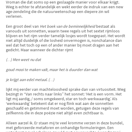
Vroman die dat soms op een geslaagde manier voor elkaar krijgt.
Wieg is echter te afstandelijk en wekt eerder de indruk van een new
age-zendeling die de natuurwetenschap een diepere zin wil
verlenen.
Een groot deel van
Het boek van de beminnelijkheid
bestaat als
vanouds uit sonnetten, waarin twee regels uit het sextet rijmloos
blijven en het rijm verder tamelijk losjes wordt toegepast. Het wordt
niet altijd duidelijk of die losheid onvermogen is, nonchalance dan
wel dat het toch op een of ander manier bij moet dragen aan het
gedicht. Maar wanneer de dichter rijmt
(…) Men weet nu dat
goud mooi te maken valt, maar het is duurder dan wat
je krijgt aan edel metaal. (…)
lijkt mij eerder van machteloosheid sprake dan van virtuositeit. Wieg
bezingt in “Van rechts naar links” het sonnet: ‘Het is een vorm. Het
ligt mij aardig, / soms omgekeerd, star en toch werkwaardig.’ Als
‘werkwaardig’ betekent dat er nog flink wat aan de sonnetten
geschaafd en getimmerd moet worden, getuigen deze regels van
zelfkennis die in deze poëzie niet altijd even zichtbaar is.
Alleen aarzel ik. Er staan mij te veel kromme verzen in deze bundel,
met geforceerde metaforen en onhandige formuleringen. Een