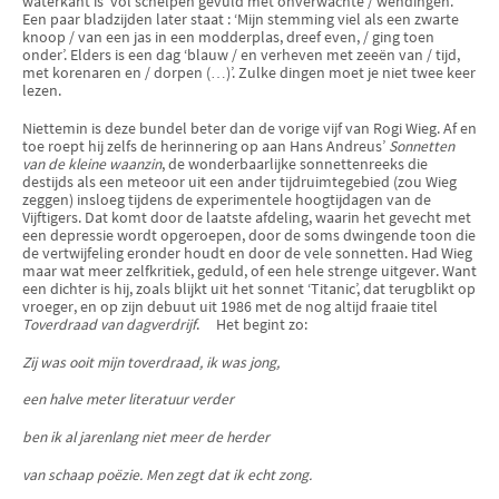
waterkant is ‘vol schelpen gevuld met onverwachte / wendingen.’
Een paar bladzijden later staat : ‘Mijn stemming viel als een zwarte
knoop / van een jas in een modderplas, dreef even, / ging toen
onder’. Elders is een dag ‘blauw / en verheven met zeeën van / tijd,
met korenaren en / dorpen (…)’. Zulke dingen moet je niet twee keer
lezen.
Niettemin is deze bundel beter dan de vorige vijf van Rogi Wieg. Af en
toe roept hij zelfs de herinnering op aan Hans Andreus’
Sonnetten
van de kleine waanzin
, de wonderbaarlijke sonnettenreeks die
destijds als een meteoor uit een ander tijdruimtegebied (zou Wieg
zeggen) insloeg tijdens de experimentele hoogtijdagen van de
Vijftigers. Dat komt door de laatste afdeling, waarin het gevecht met
een depressie wordt opgeroepen, door de soms dwingende toon die
de vertwijfeling eronder houdt en door de vele sonnetten. Had Wieg
maar wat meer zelfkritiek, geduld, of een hele strenge uitgever. Want
een dichter is hij, zoals blijkt uit het sonnet ‘Titanic’, dat terugblikt op
vroeger, en op zijn debuut uit 1986 met de nog altijd fraaie titel
Toverdraad van dagverdrijf
.
Het begint zo:
Zij was ooit mijn toverdraad, ik was jong,
een halve meter literatuur verder
ben ik al jarenlang niet meer de herder
van schaap poëzie. Men zegt dat ik echt zong.