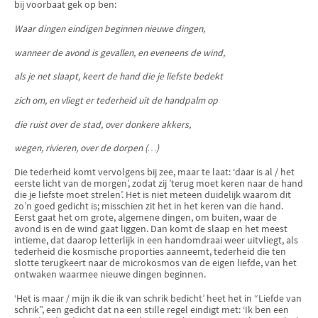
bij voorbaat gek op ben:
Waar dingen eindigen beginnen nieuwe dingen,
wanneer de avond is gevallen, en eveneens de wind,
als je net slaapt, keert de hand die je liefste bedekt
zich om, en vliegt er tederheid uit de handpalm op
die ruist over de stad, over donkere akkers,
wegen, rivieren, over de dorpen (…)
Die tederheid komt vervolgens bij zee, maar te laat: ‘daar is al / het
eerste licht van de morgen’, zodat zij ’terug moet keren naar de hand
die je liefste moet strelen’. Het is niet meteen duidelijk waarom dit
zo’n goed gedicht is; misschien zit het in het keren van die hand.
Eerst gaat het om grote, algemene dingen, om buiten, waar de
avond is en de wind gaat liggen. Dan komt de slaap en het meest
intieme, dat daarop letterlijk in een handomdraai weer uitvliegt, als
tederheid die kosmische proporties aanneemt, tederheid die ten
slotte terugkeert naar de microkosmos van de eigen liefde, van het
ontwaken waarmee nieuwe dingen beginnen.
‘Het is maar / mijn ik die ik van schrik bedicht’ heet het in “Liefde van
schrik”, een gedicht dat na een stille regel eindigt met: ‘Ik ben een