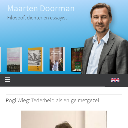
Ga
Maarten Doorman
naar
de
inhoud
Filosoof, dichter en essayist
Rogi Wieg: Tederheid als enige metgezel