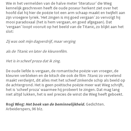
Wie in het vermelden van de halve meter ‘literatuur’ die Wieg
kennelijk geschreven heeft de oude poseur herkent ziet over het
hoofd dat hij hier de poëzie tot een arm schaap maakt en twijfelt aan
zijn vroegere lyriek. ‘Het zingen is mij goed vergaan’ zo vervolgt hij
mooi paradoxaal (het is hem vergaan, en goed afgegaan). Dat
‘vergaan’ loopt vooruit op het beeld van de Titanic, zo blijkt aan het
slot:
Zij was ooit mijn dagverdrijf, maar verging
als de Titanic en later de kleurenfilm.
Het is in scheef proza dat ik zing.
De oude liefde is vergaan, de romantische poëzie van vroeger, de
kleuren verbleken en de kitsch die ook de film
Titanic
zo vervelend
maakt verdwijnt, dit alles met het scheef zinkende schip als beeld op
de achtergrond. Het is geen poëtische poëzie meer wat Wieg schrijft,
het is ‘scheef proza’ waarmee hij probeert te zingen. Dat mag lang
niet altijd lukken, het is wel precies de winst die Wieg heeft geboekt.
Rogi Wieg:
Het boek van de beminnelijkheid.
Gedichten.
Arbeiderspers, 96 blz.