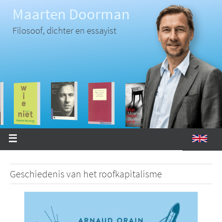
Ga
Maarten Doorman
naar
de
inhoud
Filosoof, dichter en essayist
Geschiedenis van het roofkapitalisme