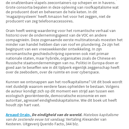
de onafzienbare stapels zeecontainers op schepen en in havens.
Grote consortia bepalen in deze opleving van roofkapitalisme wat
de producent doet en beheersen de hele keten. In dit
‘magazijnsysteem’ heeft Amazon het voor het zeggen, niet de
producent van zeg telefoonaccessoires.
Orain heeft weinig waardering voor het romantische verhaal van
historici over de ondernemingsgeest van de VOC en andere
compagnieën. Deze zogenaamde eerste multinationals moesten het
minder van handel hebben dan van roof en plundering. Ze zijn het
beginpunt van een vreeswekkender ontwikkeling. In zijn
onromantische geschiedschrijving opereren ook niet primair
nationale staten, maar hybride, organisaties zoals de Chinese en
Russische staatsondernemingen van nu. Politici in Europa doen er
goed aan te beseffen wie in dit tijdperk eigenlijk zeggenschap heeft
over de zeebodem, over de ruimte en over cyberspace.
Kunnen we ontsnappen aan het roofkapitalisme? Uit dit boek wordt
niet duidelijk waarom eerdere fases ophielden te bestaan. Volgens
de auteur kondigt zich op dit moment een strijd aan tussen een
ecologisch georiënteerde, democratische economie en een
autoritair, agressief eindigheidskapitalisme. Wie dit boek uit heeft
houdt zijn hart vast.
Arnaud Orain,
De eindigheid van de wereld.
Mateloos kapitalisme
van de zestiende eeuw tot vandaag
. Vertaling Alexander van
Kesteren. Uitgeverij Querido Facto, 344 blz.