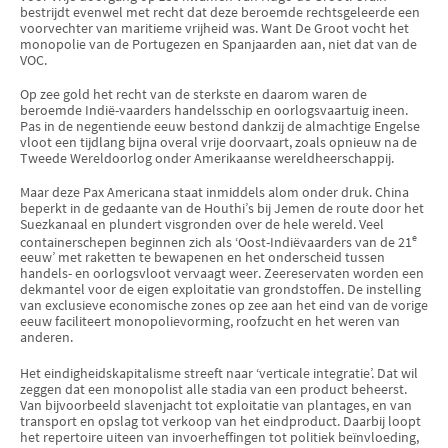
bestrijdt evenwel met recht dat deze beroemde rechtsgeleerde een
voorvechter van maritieme vrijheid was. Want De Groot vocht het
monopolie van de Portugezen en Spanjaarden aan, niet dat van de
VOC.
Op zee gold het recht van de sterkste en daarom waren de
beroemde Indië-vaarders handelsschip en oorlogsvaartuig ineen.
Pas in de negentiende eeuw bestond dankzij de almachtige Engelse
vloot een tijdlang bijna overal vrije doorvaart, zoals opnieuw na de
Tweede Wereldoorlog onder Amerikaanse wereldheerschappij.
Maar deze Pax Americana staat inmiddels alom onder druk. China
beperkt in de gedaante van de Houthi’s bij Jemen de route door het
Suezkanaal en plundert visgronden over de hele wereld. Veel
e
containerschepen beginnen zich als ‘Oost-Indiëvaarders van de 21
eeuw’ met raketten te bewapenen en het onderscheid tussen
handels- en oorlogsvloot vervaagt weer. Zeereservaten worden een
dekmantel voor de eigen exploitatie van grondstoffen. De instelling
van exclusieve economische zones op zee aan het eind van de vorige
eeuw faciliteert monopolievorming, roofzucht en het weren van
anderen.
Het eindigheidskapitalisme streeft naar ‘verticale integratie’. Dat wil
zeggen dat een monopolist alle stadia van een product beheerst.
Van bijvoorbeeld slavenjacht tot exploitatie van plantages, en van
transport en opslag tot verkoop van het eindproduct. Daarbij loopt
het repertoire uiteen van invoerheffingen tot politiek beïnvloeding,