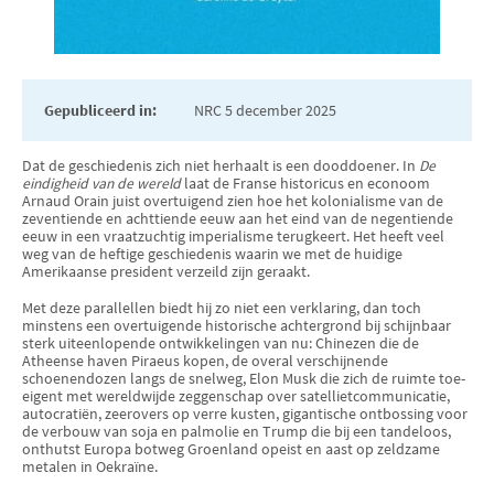
Gepubliceerd in:
NRC 5 december 2025
Dat de geschiedenis zich niet herhaalt is een dooddoener. In
De
eindigheid van de wereld
laat de Franse historicus en econoom
Arnaud Orain juist overtuigend zien hoe het kolonialisme van de
zeventiende en achttiende eeuw aan het eind van de negentiende
eeuw in een vraatzuchtig imperialisme terugkeert. Het heeft veel
weg van de heftige geschiedenis waarin we met de huidige
Amerikaanse president verzeild zijn geraakt.
Met deze parallellen biedt hij zo niet een verklaring, dan toch
minstens een overtuigende historische achtergrond bij schijnbaar
sterk uiteenlopende ontwikkelingen van nu: Chinezen die de
Atheense haven Piraeus kopen, de overal verschijnende
schoenendozen langs de snelweg, Elon Musk die zich de ruimte toe-
eigent met wereldwijde zeggenschap over satellietcommunicatie,
autocratiën, zeerovers op verre kusten, gigantische ontbossing voor
de verbouw van soja en palmolie en Trump die bij een tandeloos,
onthutst Europa botweg Groenland opeist en aast op zeldzame
metalen in Oekraïne.