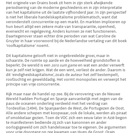
Het originele van Orains boek zit hem in zijn sterk afwijkende
periodisering van de moderne geschiedenis en in zijn interpretatie
van het kapitalisme uit de laatste vijfhonderd jaar. In zijn perspectief
is niet het liberale handelskapitalisme problematisch, want dat
veronderstelt concurrentie op een markt. En markten impliceren op
hun beurt altijd een zekere mate van transparantie, openheid,
evenwicht en regelgeving. Anders kunnen ze niet functioneren.
Daartegenover staan echter drie perioden van wat Caroline de
Gruyter in haar voorwoord bij de Nederlandse vertaling van dit boek
‘roofkapitalisme’ noemt.
Dit kapitalisme gelooft niet in ongebreidelde groei, maar in
schaarste. De ruimte op aarde en de hoeveelheid grondstoffen is
beperkt. De wereld is een
zero sum game
en wat een ander verwerft
kun je zelf niet krijgen. Wat de een wint, verliest de ander. Daarom is
dit ‘eindigheidskapitalisme’, zoals de auteur het zelf bestempelt,
roofzuchtig en gewelddadig. Het vormt monopolies en verwerpt het
principe van vrije concurrentie.
Kijk maar naar de handel op zee. Bij de verovering van de Nieuwe
Wereld hadden Portugal en Spanje aanvankelijk met zegen van de
paus de oceanen onderling verdeeld met het verdrag van
Tordesillas (1494). De Spanjaarden de West, de Portugezen de Oost.
Alle andere schepen met koopwaar, ook de lokale, werden als piraat
of smokkelaar gezien. Toen de VOC zich een eeuw later in Azië begon
te manifesteren bediende zij zich van kanonnen en ander
oorlogsgeweld om zich handelswaar toe te eigenen. De argumenten
voor vrije doorgang op zee kwamen van Hugo de Groot. Orain