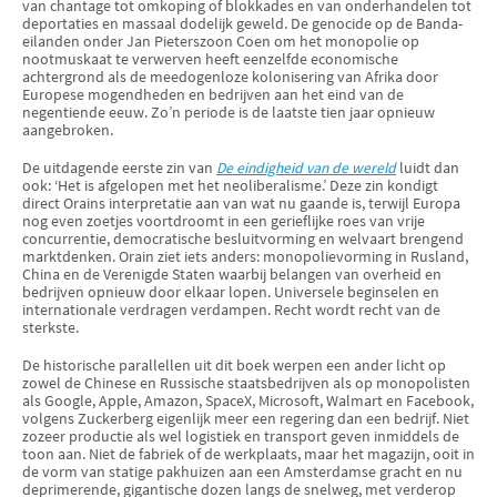
van chantage tot omkoping of blokkades en van onderhandelen tot
deportaties en massaal dodelijk geweld. De genocide op de Banda-
eilanden onder Jan Pieterszoon Coen om het monopolie op
nootmuskaat te verwerven heeft eenzelfde economische
achtergrond als de meedogenloze kolonisering van Afrika door
Europese mogendheden en bedrijven aan het eind van de
negentiende eeuw. Zo’n periode is de laatste tien jaar opnieuw
aangebroken.
De uitdagende eerste zin van
De eindigheid van de wereld
luidt dan
ook: ‘Het is afgelopen met het neoliberalisme.’ Deze zin kondigt
direct Orains interpretatie aan van wat nu gaande is, terwijl Europa
nog even zoetjes voortdroomt in een gerieflijke roes van vrije
concurrentie, democratische besluitvorming en welvaart brengend
marktdenken. Orain ziet iets anders: monopolievorming in Rusland,
China en de Verenigde Staten waarbij belangen van overheid en
bedrijven opnieuw door elkaar lopen. Universele beginselen en
internationale verdragen verdampen. Recht wordt recht van de
sterkste.
De historische parallellen uit dit boek werpen een ander licht op
zowel de Chinese en Russische staatsbedrijven als op monopolisten
als Google, Apple, Amazon, SpaceX, Microsoft, Walmart en Facebook,
volgens Zuckerberg eigenlijk meer een regering dan een bedrijf. Niet
zozeer productie als wel logistiek en transport geven inmiddels de
toon aan. Niet de fabriek of de werkplaats, maar het magazijn, ooit in
de vorm van statige pakhuizen aan een Amsterdamse gracht en nu
deprimerende, gigantische dozen langs de snelweg, met verderop