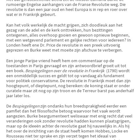
rumoerige Engelse aanhangers van de Franse Revolutie weg. Die
revolutie is dan een jaar oud en heel Europa is in rep en roer over
wat er in Frankrijk gebeurt.
Kan het volk werkelijk de macht grijpen, zich doodleuk aan het
gezag van de adel en de kerk onttrekken, hun bezittingen
onteigenen, alles overhoop gooien en gewoon opnieuw beginnen,
met een wetgevend parlement en gelijke rechten voor iedereen? In
Londen heeft ene Dr. Price de revolutie in een preek uitvoerig
geprezen en Burke weet met moeite zijn afschuw te verbergen.
Een jonge Parijse vriend heeft hem om commentaar op de
toestanden in Parijs gevraagd en zijn antwoordbrief groeit uit tot
een boek.
Bespiegelingen over de revolutie in Frankrijk
(1790) wordt
een onmiddellijk succes en geldt tot op vandaag als fundament
voor politiek conservatisme. De revolutie in Frankrijk moet dan zijn
hoogtepunt, of dieptepunt, nog bereiken: de koning staat er onder
curatele maar zit nog op zijn troon en de Terreur barst pas anderhalf
jaar later los.
De
Bespiegelingen
zijn ondanks hun breedsprakigheid eerder een
pamflet dan het filosofische betoog waarvoor het vaak wordt
aangezien. Burke beargumenteert weliswaar met enig recht dat veel
veranderingen ook zonder revolutie hadden kunnen plaatsgrijpen,
maar op de ideeën achter de revolutie gaat hij nauwelijks in. Als hij
het over de inrichting van de staat heeft komen Hobbes, Locke en
Rousseau niet ter sprake en zijn verzet tegen het ideaal van