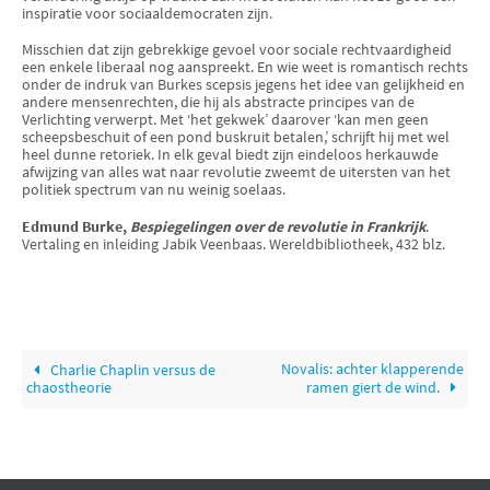
inspiratie voor sociaaldemocraten zijn.
Misschien dat zijn gebrekkige gevoel voor sociale rechtvaardigheid
een enkele liberaal nog aanspreekt. En wie weet is romantisch rechts
onder de indruk van Burkes scepsis jegens het idee van gelijkheid en
andere mensenrechten, die hij als abstracte principes van de
Verlichting verwerpt. Met ‘het gekwek’ daarover ‘kan men geen
scheepsbeschuit of een pond buskruit betalen,’ schrijft hij met wel
heel dunne retoriek. In elk geval biedt zijn eindeloos herkauwde
afwijzing van alles wat naar revolutie zweemt de uitersten van het
politiek spectrum van nu weinig soelaas.
Edmund Burke,
Bespiegelingen over de revolutie in Frankrijk
.
Vertaling en inleiding Jabik Veenbaas. Wereldbibliotheek, 432 blz.
Novalis: achter klapperende
Charlie Chaplin versus de
chaostheorie
ramen giert de wind.