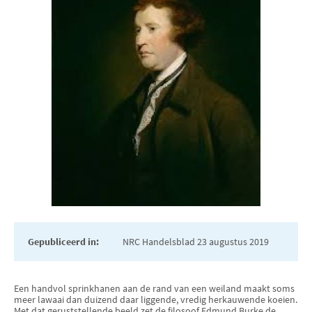
Gepubliceerd in:
NRC Handelsblad 23 augustus 2019
Een handvol sprinkhanen aan de rand van een weiland maakt soms
meer lawaai dan duizend daar liggende, vredig herkauwende koeien.
Met dat geruststellende beeld zet de filosoof Edmund Burke de