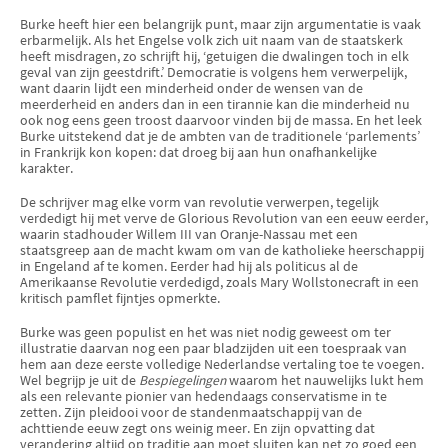
Burke heeft hier een belangrijk punt, maar zijn argumentatie is vaak
erbarmelijk. Als het Engelse volk zich uit naam van de staatskerk
heeft misdragen, zo schrijft hij, ‘getuigen die dwalingen toch in elk
geval van zijn geestdrift.’ Democratie is volgens hem verwerpelijk,
want daarin lijdt een minderheid onder de wensen van de
meerderheid en anders dan in een tirannie kan die minderheid nu
ook nog eens geen troost daarvoor vinden bij de massa. En het leek
Burke uitstekend dat je de ambten van de traditionele ‘parlements’
in Frankrijk kon kopen: dat droeg bij aan hun onafhankelijke
karakter.
De schrijver mag elke vorm van revolutie verwerpen, tegelijk
verdedigt hij met verve de Glorious Revolution van een eeuw eerder,
waarin stadhouder Willem III van Oranje-Nassau met een
staatsgreep aan de macht kwam om van de katholieke heerschappij
in Engeland af te komen. Eerder had hij als politicus al de
Amerikaanse Revolutie verdedigd, zoals Mary Wollstonecraft in een
kritisch pamflet fijntjes opmerkte.
Burke was geen populist en het was niet nodig geweest om ter
illustratie daarvan nog een paar bladzijden uit een toespraak van
hem aan deze eerste volledige Nederlandse vertaling toe te voegen.
Wel begrijp je uit de
Bespiegelingen
waarom het nauwelijks lukt hem
als een relevante pionier van hedendaags conservatisme in te
zetten. Zijn pleidooi voor de standenmaatschappij van de
achttiende eeuw zegt ons weinig meer. En zijn opvatting dat
verandering altijd op traditie aan moet sluiten kan net zo goed een