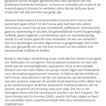
gelijkheid wordt hooguit gesteund door een opnieuw van het
platteland komende metafoor. Je komt er namelijk niet onderuit de
maatschappij in klassen te verdelen, aldus Burke: zelfs een boer
snapt dat niet alle soorten vee gelijk zijn.
Simpele kleermakers en timmerlieden kunnen toch niet in een
parlement gaan zitten? En de Franse adel had best iets willen
veranderen, meent hij: zij was ontwikkeld, zelfbewust, menslievend,
gastvrij, openhartig en erudiet. De geestelijkheid noemt hij gematigd,
hoffelijk, goed opgeleid, ruimdenkend, open en eerbiedwaardig;
wordt ze niet louter gestraft voor misdaden uit een ver verleden?
Dat hun bezittingen worden afgenomen is godgeklaagd. Het is hoe
dan ook gevaarlijk om van het ene moment op het andere met
eeuwenoude tradities te breken.
Burke is niet tegen verandering maar vindt dat het steeds moet gaan
om ‘behouden en corrigeren,’ het bruikbare koesteren en wat niet
werkt aan de omstandigheden aanpassen. Als je al een politiek
filosoof van hem wilt maken zou je zijn verzet tegen een blauwdruk
voor de maatschappij kunnen noemen. In feite is dat een kritiek op
het Franse rationalisme in de lijn van Descartes, op het bedenken
van een systeem waaraan de wereld moet beantwoorden. Beter kun
je de samenleving in de Britse, empirische traditie proberen aan te
passen, op grond van ervaring, stap voor stap. Dat zou in de
twintigste eeuw ook het vertrekpunt worden van Karl Poppers
The
Open Society and Its Enemies
(1945), waarin hij Plato, Hegel en Marx
om eenzelfde reden verantwoordelijk stelt voor totalitarisme en
staatsterreur.