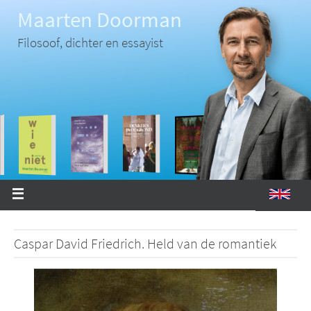
Ga
Maarten Doorman
naar
de
inhoud
Filosoof, dichter en essayist
Caspar David Friedrich. Held van de romantiek