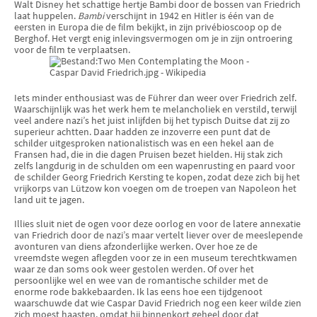
Walt Disney het schattige hertje Bambi door de bossen van Friedrich
laat huppelen.
Bambi
verschijnt in 1942 en Hitler is één van de
eersten in Europa die de film bekijkt, in zijn privébioscoop op de
Berghof. Het vergt enig inlevingsvermogen om je in zijn ontroering
voor de film te verplaatsen.
Iets minder enthousiast was de Führer dan weer over Friedrich zelf.
Waarschijnlijk was het werk hem te melancholiek en verstild, terwijl
veel andere nazi’s het juist inlijfden bij het typisch Duitse dat zij zo
superieur achtten. Daar hadden ze inzoverre een punt dat de
schilder uitgesproken nationalistisch was en een hekel aan de
Fransen had, die in die dagen Pruisen bezet hielden. Hij stak zich
zelfs langdurig in de schulden om een wapenrusting en paard voor
de schilder Georg Friedrich Kersting te kopen, zodat deze zich bij het
vrijkorps van Lützow kon voegen om de troepen van Napoleon het
land uit te jagen.
Illies sluit niet de ogen voor deze oorlog en voor de latere annexatie
van Friedrich door de nazi’s maar vertelt liever over de meeslepende
avonturen van diens afzonderlijke werken. Over hoe ze de
vreemdste wegen aflegden voor ze in een museum terechtkwamen
waar ze dan soms ook weer gestolen werden. Of over het
persoonlijke wel en wee van de romantische schilder met de
enorme rode bakkebaarden. Ik las eens hoe een tijdgenoot
waarschuwde dat wie Caspar David Friedrich nog een keer wilde zien
zich moest haasten, omdat hij binnenkort geheel door dat