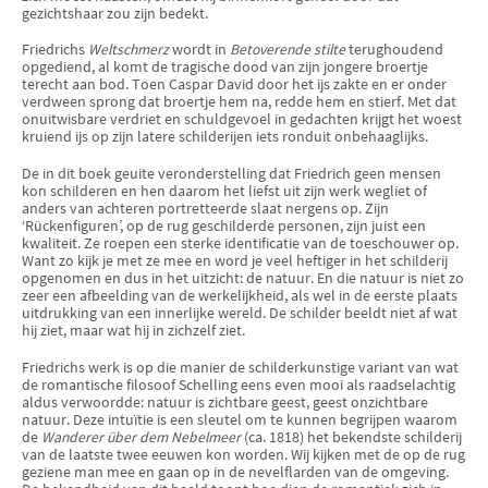
gezichtshaar zou zijn bedekt.
Friedrichs
Weltschmerz
wordt in
Betoverende stilte
terughoudend
opgediend, al komt de tragische dood van zijn jongere broertje
terecht aan bod. Toen Caspar David door het ijs zakte en er onder
verdween sprong dat broertje hem na, redde hem en stierf. Met dat
onuitwisbare verdriet en schuldgevoel in gedachten krijgt het woest
kruiend ijs op zijn latere schilderijen iets ronduit onbehaaglijks.
De in dit boek geuite veronderstelling dat Friedrich geen mensen
kon schilderen en hen daarom het liefst uit zijn werk wegliet of
anders van achteren portretteerde slaat nergens op. Zijn
‘Rückenfiguren’, op de rug geschilderde personen, zijn juist een
kwaliteit. Ze roepen een sterke identificatie van de toeschouwer op.
Want zo kijk je met ze mee en word je veel heftiger in het schilderij
opgenomen en dus in het uitzicht: de natuur. En die natuur is niet zo
zeer een afbeelding van de werkelijkheid, als wel in de eerste plaats
uitdrukking van een innerlijke wereld. De schilder beeldt niet af wat
hij ziet, maar wat hij in zichzelf ziet.
Friedrichs werk is op die manier de schilderkunstige variant van wat
de romantische filosoof Schelling eens even mooi als raadselachtig
aldus verwoordde: natuur is zichtbare geest, geest onzichtbare
natuur. Deze intuïtie is een sleutel om te kunnen begrijpen waarom
de
Wanderer über dem Nebelmeer
(ca. 1818) het bekendste schilderij
van de laatste twee eeuwen kon worden. Wij kijken met de op de rug
geziene man mee en gaan op in de nevelflarden van de omgeving.