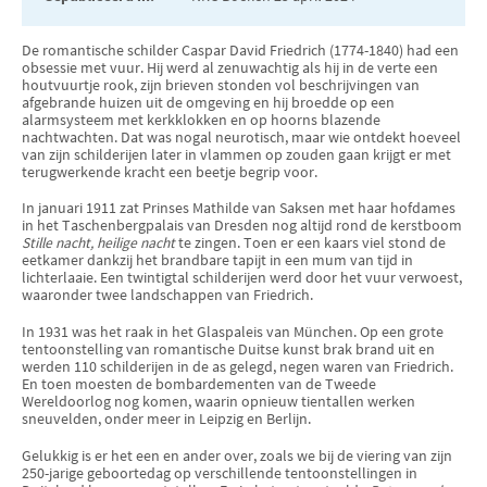
De romantische schilder Caspar David Friedrich (1774-1840) had een
obsessie met vuur. Hij werd al zenuwachtig als hij in de verte een
houtvuurtje rook, zijn brieven stonden vol beschrijvingen van
afgebrande huizen uit de omgeving en hij broedde op een
alarmsysteem met kerkklokken en op hoorns blazende
nachtwachten. Dat was nogal neurotisch, maar wie ontdekt hoeveel
van zijn schilderijen later in vlammen op zouden gaan krijgt er met
terugwerkende kracht een beetje begrip voor.
In januari 1911 zat Prinses Mathilde van Saksen met haar hofdames
in het Taschenbergpalais van Dresden nog altijd rond de kerstboom
Stille nacht, heilige nacht
te zingen. Toen er een kaars viel stond de
eetkamer dankzij het brandbare tapijt in een mum van tijd in
lichterlaaie. Een twintigtal schilderijen werd door het vuur verwoest,
waaronder twee landschappen van Friedrich.
In 1931 was het raak in het Glaspaleis van München. Op een grote
tentoonstelling van romantische Duitse kunst brak brand uit en
werden 110 schilderijen in de as gelegd, negen waren van Friedrich.
En toen moesten de bombardementen van de Tweede
Wereldoorlog nog komen, waarin opnieuw tientallen werken
sneuvelden, onder meer in Leipzig en Berlijn.
Gelukkig is er het een en ander over, zoals we bij de viering van zijn
250-jarige geboortedag op verschillende tentoonstellingen in