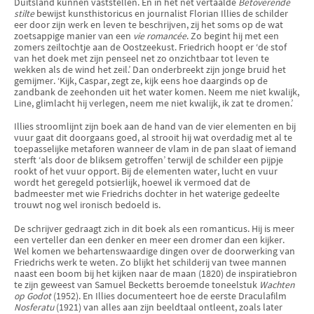
Duitsland kunnen vaststellen. En in het net vertaalde
Betoverende
stilte
bewijst kunsthistoricus en journalist Florian Illies de schilder
eer door zijn werk en leven te beschrijven, zij het soms op de wat
zoetsappige manier van een
vie romancée
. Zo begint hij met een
zomers zeiltochtje aan de Oostzeekust. Friedrich hoopt er ‘de stof
van het doek met zijn penseel net zo onzichtbaar tot leven te
wekken als de wind het zeil.’ Dan onderbreekt zijn jonge bruid het
gemijmer. ‘Kijk, Caspar, zegt ze, kijk eens hoe daarginds op de
zandbank de zeehonden uit het water komen. Neem me niet kwalijk,
Line, glimlacht hij verlegen, neem me niet kwalijk, ik zat te dromen.’
Illies stroomlijnt zijn boek aan de hand van de vier elementen en bij
vuur gaat dit doorgaans goed, al strooit hij wat overdadig met al te
toepasselijke metaforen wanneer de vlam in de pan slaat of iemand
sterft ‘als door de bliksem getroffen’ terwijl de schilder een pijpje
rookt of het vuur opport. Bij de elementen water, lucht en vuur
wordt het geregeld potsierlijk, hoewel ik vermoed dat de
badmeester met wie Friedrichs dochter in het waterige gedeelte
trouwt nog wel ironisch bedoeld is.
De schrijver gedraagt zich in dit boek als een romanticus. Hij is meer
een verteller dan een denker en meer een dromer dan een kijker.
Wel komen we behartenswaardige dingen over de doorwerking van
Friedrichs werk te weten. Zo blijkt het schilderij van twee mannen
naast een boom bij het kijken naar de maan (1820) de inspiratiebron
te zijn geweest van Samuel Becketts beroemde toneelstuk
Wachten
op Godot
(1952). En Illies documenteert hoe de eerste Draculafilm
Nosferatu
(1921) van alles aan zijn beeldtaal ontleent, zoals later