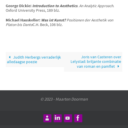
George Dickie:
Introduction to Aesthetics
. An Analytic Approach
.
Oxford University Press, 189 blz.
Michael Hauskeller:
Was ist Kunst?
Positionen der Aesthetik von
Platon bis Danto
C.H. Beck, 106 blz.
Joris van Casteren over
Judith Herbergs verraderlijk
Lelystad: briljante combinatie
alledaagse poezie
van roman en pamflet
© 2023 - Maarten Doorman