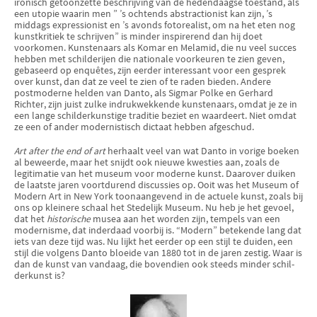
ironisch getoonzette beschrijving van de hedendaagse toestand, als
een utopie waarin men ” ’s ochtends abstractionist kan zijn, ’s
middags expressionist en ’s avonds fotorealist, om na het eten nog
kunstkritiek te schrijven” is minder inspirerend dan hij doet
voorkomen. Kunstenaars als Komar en Melamid, die nu veel succes
hebben met schilderijen die nationale voorkeuren te zien geven,
gebaseerd op enquêtes, zijn eerder interessant voor een gesprek
over kunst, dan dat ze veel te zien of te raden bieden. Andere
postmo­derne helden van Danto, als Sigmar Polke en Gerhard
Richter, zijn juist zulke indrukwek­kende kunstenaars, omdat je ze in
een lange schilderkunstige traditie beziet en waardeert. Niet omdat
ze een of ander modernistisch dictaat hebben afgeschud.
Art after the end of art
herhaalt veel van wat Danto in vorige boeken
al beweerde, maar het snijdt ook nieuwe kwesties aan, zoals de
legitimatie van het museum voor moderne kunst. Daarover duiken
de laatste jaren voortdurend discussies op. Ooit was het Museum of
Modern Art in New York toonaangevend in de actuele kunst, zoals bij
ons op kleinere schaal het Stedelijk Museum. Nu heb je het gevoel,
dat het
historische
musea aan het worden zijn, tempels van een
modernisme, dat inderdaad voorbij is. “Modern” betekende lang dat
iets van deze tijd was. Nu lijkt het eerder op een stijl te duiden, een
stijl die volgens Danto bloeide van 1880 tot in de jaren zestig. Waar is
dan de kunst van vandaag, die bovendien ook steeds minder schil­
derkunst is?