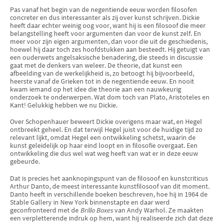
Pas vanaf het begin van de negentiende eeuw worden filosofen
concre­ter en dus interessanter als zij over kunst schrijven. Dickie
heeft daar echter weinig oog voor, want hij is een filosoof die meer
belangstelling heeft voor argumenten dan voor de kunst zelf. En
meer voor zijn eigen argumenten, dan voor die uit de geschiedenis,
hoewel hij daar toch zes hoofdstukken aan besteedt. Hij getuigt van
een ouderwets angelsaksische benadering, die steeds in discussie
gaat met de denkers van weleer. De theorie, dat kunst een
afbeelding van de werkelijkheid is, zo betoogt hij bijvoorbeeld,
heerste vanaf de Grieken tot in de negentiende eeuw. En nooit
kwam iemand op het idee die theorie aan een nauwkeurig
onderzoek te onderwerpen. Wat dom toch van Plato, Aristoteles en
Kant! Gelukkig hebben we nu Dickie.
Over Schopenhauer beweert Dickie overigens maar wat, en Hegel
ontbreekt geheel. En dat terwijl Hegel juist voor de huidige tijd zo
relevant lijkt, omdat Hegel een ontwikkeling schetst, waarin de
kunst geleidelijk op haar eind loopt en in filosofie overgaat. Een
ontwikkeling die dus wel wat weg heeft van wat er in deze eeuw
gebeurde.
Dat is precies het aanknopingspunt van de filosoof en kunstcriticus
Arthur Danto, de meest interessante kunstfilosoof van dit moment.
Danto heeft in verschillende boeken beschreven, hoe hij in 1964 de
Stable Gallery in New York binnenstapte en daar werd
geconfronteerd met de
Brillo Boxes
van Andy Warhol. Ze maakten
een verpletterende indruk op hem, want hij realiseerde zich dat deze