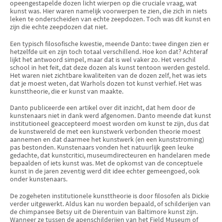
opeengestapelde dozen licht wierpen op die cruciale vraag, wat
kunst was. Hier waren namelijk voorwerpen te zien, die zich in niets
leken te onder­scheiden van echte zeepdozen. Toch was dit kunst en
zijn die echte zeepdo­zen dat niet.
Een typisch filosofische kwestie, meende Danto: twee dingen zien er
hetzelfde uit en zijn toch totaal verschillend. Hoe kon dat? Achteraf
lijkt het antwoord simpel, maar dat is wel vaker zo. Het verschil
school in het feit, dat deze dozen als kunst tentoon werden gesteld.
Het waren niet zichtbare kwaliteiten van de dozen zelf, het was iets
dat je moest weten, dat Warhols dozen tot kunst verhief. Het was
kunsttheorie, die er kunst van maakte.
Danto publiceerde een artikel over dit inzicht, dat hem door de
kunstenaars niet in dank werd afgenomen. Danto meende dat kunst
institutio­neel geaccepteerd moest worden om kunst te zijn, dus dat
de kunstwereld de met een kunstwerk verbonden theorie moest
aannemen en dat daarmee het kunstwerk (en een kunststroming)
pas bestonden. Kunste­naars vonden het natuurlijk geen leuke
gedachte, dat kunstcritici, museumdi­recteu­ren en handelaren mede
bepaalden of iets kunst was. Met de opkomst van de conceptuele
kunst in de jaren zeventig werd dit idee echter gemeen­goed, ook
onder kunstenaars.
De zogeheten institutionele kunsttheorie is door filosofen als Dickie
verder uitgewerkt. Aldus kan nu worden bepaald, of schilderijen van
de chimpansee Betsy uit de Dierentuin van Baltimore kunst zijn.
Wanneer ze tussen de apenschilderijen van het Field Museum of