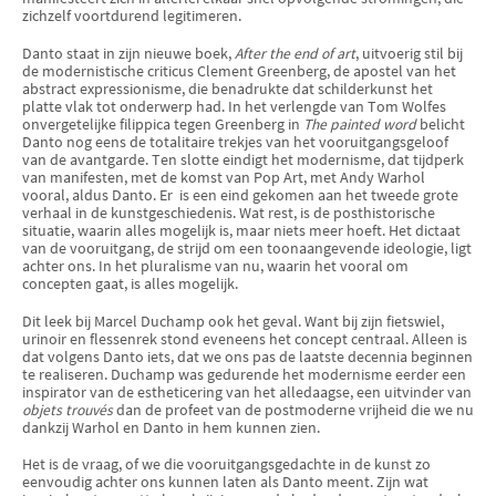
zichzelf voortdurend legitimeren.
Danto staat in zijn nieuwe boek,
After the end of art
, uitvoerig stil bij
de modernistische criticus Clement Green­berg, de apostel van het
abstract expressio­nisme, die benadruk­te dat schilderkunst het
platte vlak tot onder­werp had. In het verlengde van Tom Wolfes
onvergetelijke filippica tegen Greenberg in
The painted word
belicht
Danto nog eens de totalitaire trekjes van het vooruit­gangsgeloof
van de avantgarde. Ten slotte eindigt het modernisme, dat tijdperk
van mani­festen, met de komst van Pop Art, met Andy Warhol
vooral, aldus Danto. Er
is een eind gekomen aan het tweede grote
verhaal in de kunstge­schiedenis. Wat rest, is de posthistorische
situatie, waarin alles mogelijk is, maar niets meer hoeft. Het dictaat
van de vooruitgang, de strijd om een toonaangevende ideologie, ligt
achter ons. In het pluralisme van nu, waarin het vooral om
concepten gaat, is alles moge­lijk.
Dit leek bij Marcel Duchamp ook het geval. Want bij zijn fietswiel,
urinoir en flessenrek stond eveneens het concept centraal. Alleen is
dat volgens Danto iets, dat we ons pas de laatste decennia beginnen
te realise­ren. Duchamp was gedurende het modernisme eerder een
inspirator van de estheticering van het alledaagse, een uitvinder van
objets trouvés
dan de profeet van de postmoderne vrijheid die we nu
dankzij Warhol en Danto in hem kunnen zien.
Het is de vraag, of we die vooruitgangsgedachte in de kunst zo
eenvoudig achter ons kunnen laten als Danto meent. Zijn wat