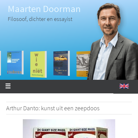
Ga
Maarten Doorman
naar
de
inhoud
Filosoof, dichter en essayist
Arthur Danto: kunst uit een zeepdoos