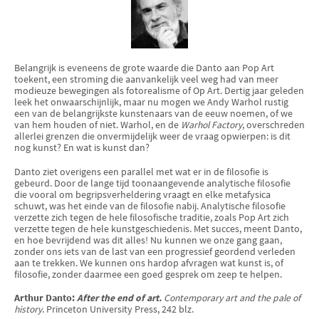
Belangrijk is eveneens de grote waarde die Danto aan Pop Art
toekent, een stroming die aanvankelijk veel weg had van meer
modieuze bewegingen als fotorea­lisme of Op Art. Dertig jaar geleden
leek het onwaarschijnlijk, maar nu mogen we Andy Warhol rustig
een van de belangrijkste kunstenaars van de eeuw noemen, of we
van hem houden of niet. Warhol, en de
Warhol Factory
, overschreden
allerlei grenzen die onvermijdelijk weer de vraag opwierpen: is dit
nog kunst? En wat is kunst dan?
Danto ziet overigens een parallel met wat er in de filosofie is
gebeurd. Door de lange tijd toonaangevende analytische filosofie
die vooral om be­gripsverheldering vraagt en elke metafysica
schuwt, was het einde van de filosofie nabij. Analytische filosofie
verzette zich tegen de hele filosofische traditie, zoals Pop Art zich
verzette tegen de hele kunstgeschiedenis. Met succes, meent Danto,
en hoe bevrijdend was dit alles! Nu kunnen we onze gang gaan,
zonder ons iets van de last van een progressief geordend verleden
aan te trekken. We kunnen ons hardop afvragen wat kunst is, of
filosofie, zonder daarmee een goed gesprek om zeep te helpen.
Arthur Danto:
After the end of art.
Contemporary art and the pale of
history
. Princeton University Press, 242 blz.