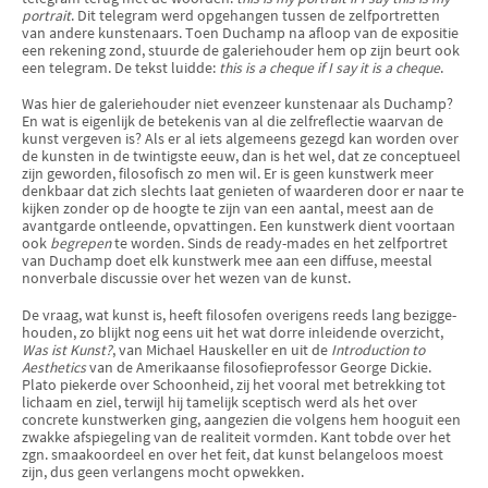
portrait
. Dit telegram werd opgehan­gen tussen de zelfportretten
van andere kunste­naars. Toen Duchamp na afloop van de expositie
een rekening zond, stuurde de galerie­houder hem op zijn beurt ook
een telegram. De tekst luidde:
this is a cheque if I say it is a cheque
.
Was hier de galeriehouder niet evenzeer kunste­naar als Duchamp?
En wat is eigenlijk de betekenis van al die zelfreflectie waarvan de
kunst vergeven is? Als er al iets algemeens gezegd kan worden over
de kunsten in de twintig­ste eeuw, dan is het wel, dat ze conceptueel
zijn geworden, filosofisch zo men wil. Er is geen kunstwerk meer
denkbaar dat zich slechts laat genieten of waarderen door er naar te
kijken zonder op de hoogte te zijn van een aantal, meest aan de
avantgarde ontleende, opvattingen. Een kunstwerk dient voortaan
ook
begrepen
te worden. Sinds de ready-mades en het zelfportret
van Duchamp doet elk kunstwerk mee aan een diffuse, meestal
nonverba­le discussie over het wezen van de kunst.
De vraag, wat kunst is, heeft filosofen overigens reeds lang bezigge­
hou­den, zo blijkt nog eens uit het wat dorre inleidende overzicht,
Was ist Kunst?
, van Michael Hauskeller en uit de
Introduction to
Aesthetics
van de Amerikaanse filosofieprofessor George Dickie.
Plato piekerde over Schoonheid, zij het vooral met betrekking tot
lichaam en ziel, terwijl hij tamelijk scep­tisch werd als het over
concrete kunstwerken ging, aangezien die volgens hem hooguit een
zwakke afspiegeling van de realiteit vormden. Kant tobde over het
zgn. smaakoordeel en over het feit, dat kunst belangeloos moest
zijn, dus geen verlangens mocht opwekken.