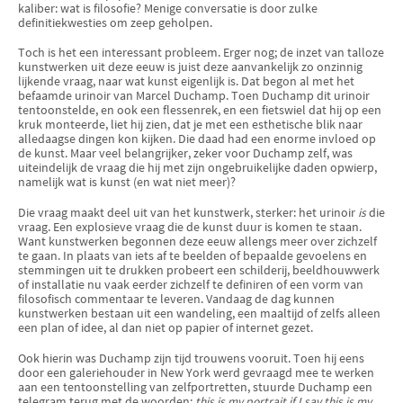
kaliber: wat is filosofie? Menige conversatie is door zulke
definitiekwesties om zeep geholpen.
Toch is het een interessant probleem. Erger nog; de inzet van talloze
kunstwerken uit deze eeuw is juist deze aan­vankelijk zo onzinnig
lijkende vraag, naar wat kunst eigenlijk is. Dat begon al met het
befaamde urinoir van Marcel Duchamp. Toen Duchamp dit urinoir
tentoonstelde, en ook een flessenrek, en een fietswiel dat hij op een
kruk monteerde, liet hij zien, dat je met een esthetische blik naar
alledaagse dingen kon kijken. Die daad had een enorme invloed op
de kunst. Maar veel belangrijker, zeker voor Duchamp zelf, was
uiteindelijk de vraag die hij met zijn ongebruikelijke daden opwierp,
namelijk wat is kunst (en wat niet meer)?
Die vraag maakt deel uit van het kunstwerk, sterker: het urinoir
is
die
vraag. Een explosieve vraag die de kunst duur is komen te staan.
Want kunstwer­ken begonnen deze eeuw allengs meer over zichzelf
te gaan. In plaats van iets af te beelden of bepaalde gevoelens en
stemmingen uit te drukken probeert een schilderij, beeldhouwwerk
of installatie nu vaak eerder zichzelf te defini­ren of een vorm van
filosofisch commentaar te leveren. Vandaag de dag kunnen
kunstwerken bestaan uit een wandeling, een maaltijd of zelfs alleen
een plan of idee, al dan niet op papier of internet gezet.
Ook hierin was Duchamp zijn tijd trouwens vooruit. Toen hij eens
door een galerie­houder in New York werd gevraagd mee te werken
aan een ten­toonstel­ling van zelfpor­tretten, stuurde Duchamp een
tele­gram terug met de woorden:
this is my portrait if I say this is my