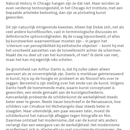
Natural History in Chicago hangen zijn ze dat niet. Maar worden ze
even verderop tentoonge­steld, in het Chicago Art Institute, met een
bepaalde artistieke bedoeling, dan zijn ze plotseling kunst
geworden.
Dit zijn natuurlijk intrigerende kwesties. Alleen bijt Dickie zich, net als
veel andere kunstfilosofen, vast in terminologische discussies en
definitori­sche spitsvondigheden. Bij de vraag bijvoorbeeld, of alles
bij kunstwerken waar­neembaar moeten zijn – in jargon het
‘criterium van perceptibiliteit bij esthetische objecten’ – komt hij met
het voorbeeld aanzetten van de toneel­knecht achter de schermen.
Maakt die nu deel uit van het kunstwerk, of niet? Ik denk van niet,
maar het kan mij eigenlijk niks schelen.
De grootsheid van Arthur Danto is, dat hij zulke zaken alleen
aanroert als ze onvermijdelijk zijn. Danto is merkbaar geïnteresseerd
in kunst, hij is op de hoogte en probeert er als filosoof iets over te
zeggen. Beroemd is zijn stelling over het einde van de kunst. Volgens
Danto heeft de toenemende mate, waarin kunst conceptueel is
geworden, een einde gemaakt aan de kunstge­schiedenis.
Aanvankelijk probeerde de schilderkunst de werkelijkheid steeds
beter weer te geven. Reeds Vasari beschreef in de Renaissance, hoe
schilders van Cimabue tot Michelan­ge­lo daar steeds beter in
slaagden. Maar uiteindelijk, een paar eeuwen later, moest de
schilderkunst het natuurlijk afleggen tegen fotografie en film.
Daarmee ontstaat het modernisme, dat van de kunst iets anders
verlangt dan een weergave van de werkelijkheid. Het modernisme
manifesteert zich in allerlei elkaar snel opvolgende stromin­gen, die