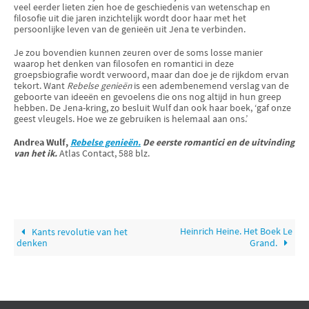
veel eerder lieten zien hoe de geschiedenis van wetenschap en
filosofie uit die jaren inzichtelijk wordt door haar met het
persoonlijke leven van de genieën uit Jena te verbinden.
Je zou bovendien kunnen zeuren over de soms losse manier
waarop het denken van filosofen en romantici in deze
groepsbiografie wordt verwoord, maar dan doe je de rijkdom ervan
tekort. Want
Rebelse genieën
is een adembenemend verslag van de
geboorte van ideeën en gevoelens die ons nog altijd in hun greep
hebben. De Jena-kring, zo besluit Wulf dan ook haar boek, ‘gaf onze
geest vleugels. Hoe we ze gebruiken is helemaal aan ons.’
Andrea Wulf,
Rebelse genieën.
De eerste romantici en de uitvinding
van het ik.
Atlas Contact, 588 blz.
Heinrich Heine. Het Boek Le
Kants revolutie van het
denken
Grand.