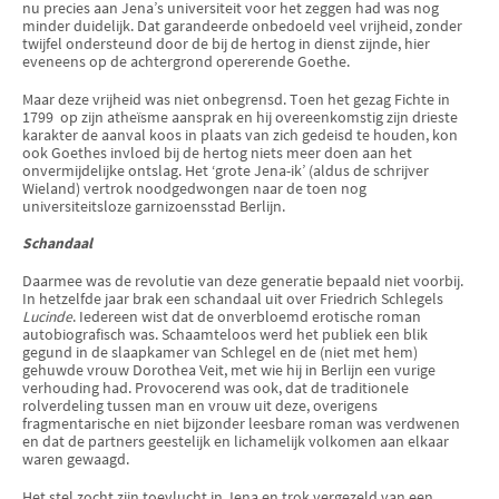
nu precies aan Jena’s universiteit voor het zeggen had was nog
minder duidelijk. Dat garandeerde onbedoeld veel vrijheid, zonder
twijfel ondersteund door de bij de hertog in dienst zijnde, hier
eveneens op de achtergrond opererende Goethe.
Maar deze vrijheid was niet onbegrensd. Toen het gezag Fichte in
1799 op zijn atheïsme aansprak en hij overeenkomstig zijn drieste
karakter de aanval koos in plaats van zich gedeisd te houden, kon
ook Goethes invloed bij de hertog niets meer doen aan het
onvermijdelijke ontslag. Het ‘grote Jena-ik’ (aldus de schrijver
Wieland) vertrok noodgedwongen naar de toen nog
universiteitsloze garnizoensstad Berlijn.
Schandaal
Daarmee was de revolutie van deze generatie bepaald niet voorbij.
In hetzelfde jaar brak een schandaal uit over Friedrich Schlegels
Lucinde
. Iedereen wist dat de onverbloemd erotische roman
autobiografisch was. Schaamteloos werd het publiek een blik
gegund in de slaapkamer van Schlegel en de (niet met hem)
gehuwde vrouw Dorothea Veit, met wie hij in Berlijn een vurige
verhouding had. Provocerend was ook, dat de traditionele
rolverdeling tussen man en vrouw uit deze, overigens
fragmentarische en niet bijzonder leesbare roman was verdwenen
en dat de partners geestelijk en lichamelijk volkomen aan elkaar
waren gewaagd.
Het stel zocht zijn toevlucht in Jena en trok vergezeld van een