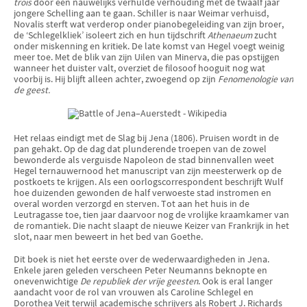
trois
door een nauwelijks verhulde verhouding met de twaalf jaar
jongere Schelling aan te gaan. Schiller is naar Weimar verhuisd,
Novalis sterft wat verderop onder pianobegeleiding van zijn broer,
de ‘Schlegelkliek’ isoleert zich en hun tijdschrift
Athenaeum
zucht
onder miskenning en kritiek. De late komst van Hegel voegt weinig
meer toe. Met de blik van zijn Uilen van Minerva, die pas opstijgen
wanneer het duister valt, overziet de filosoof hooguit nog wat
voorbij is. Hij blijft alleen achter, zwoegend op zijn
Fenomenologie van
de geest.
Het relaas eindigt met de Slag bij Jena (1806). Pruisen wordt in de
pan gehakt. Op de dag dat plunderende troepen van de zowel
bewonderde als verguisde Napoleon de stad binnenvallen weet
Hegel ternauwernood het manuscript van zijn meesterwerk op de
postkoets te krijgen. Als een oorlogscorrespondent beschrijft Wulf
hoe duizenden gewonden de half verwoeste stad instromen en
overal worden verzorgd en sterven. Tot aan het huis in de
Leutragasse toe, tien jaar daarvoor nog de vrolijke kraamkamer van
de romantiek. Die nacht slaapt de nieuwe Keizer van Frankrijk in het
slot, naar men beweert in het bed van Goethe.
Dit boek is niet het eerste over de wederwaardigheden in Jena.
Enkele jaren geleden verscheen Peter Neumanns beknopte en
onevenwichtige
De republiek der vrije geesten
. Ook is eral langer
aandacht voor de rol van vrouwen als Caroline Schlegel en
Dorothea Veit terwijl academische schrijvers als Robert J. Richards