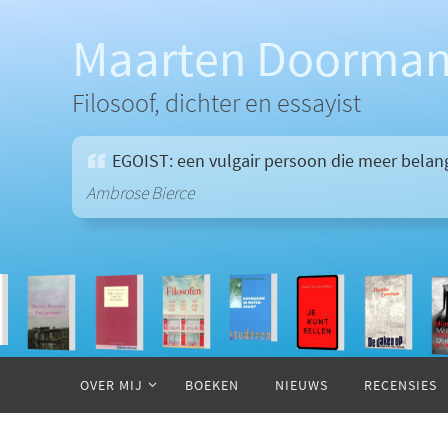
Ga
naar
Maarten Doorma
de
inhoud
Filosoof, dichter en essayist
EGOIST: een vulgair persoon die meer belangs
Ambrose Bierce
Ga
naar
OVER MIJ
BOEKEN
NIEUWS
RECENSIES
de
inhoud