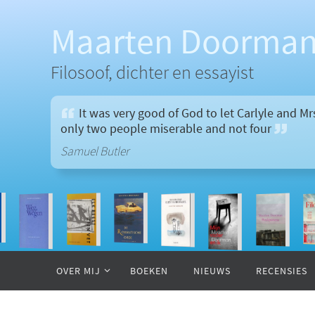
Ga
naar
Maarten Doorma
de
inhoud
Filosoof, dichter en essayist
It was very good of God to let Carlyle and M
only two people miserable and not four
Samuel Butler
Ga
naar
OVER MIJ
BOEKEN
NIEUWS
RECENSIES
de
inhoud