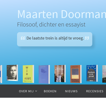
Ga
naar
Maarten Doorma
de
inhoud
Filosoof, dichter en essayist
De laatste trein is altijd te vroeg.
Ga
naar
OVER MIJ
BOEKEN
NIEUWS
RECENSIES
de
inhoud