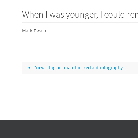
When I was younger, I could r
Mark Twain
I’m writing an unauthorized autobiography