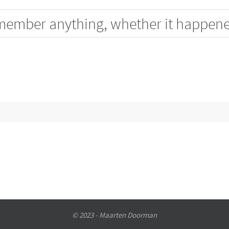
emember anything, whether it happene
© 2023 - Maarten Doorman