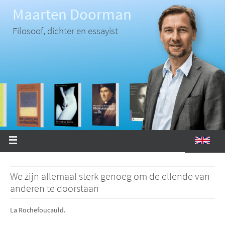
Ga
Maarten Doorman
naar
de
inhoud
Filosoof, dichter en essayist
We zijn allemaal sterk genoeg om de ellende van
anderen te doorstaan
La Rochefoucauld.