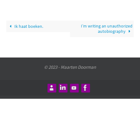
I’m writing an unauthorized
Ik haat boeken.
autobiography
© 2023 - Maarten Doorman