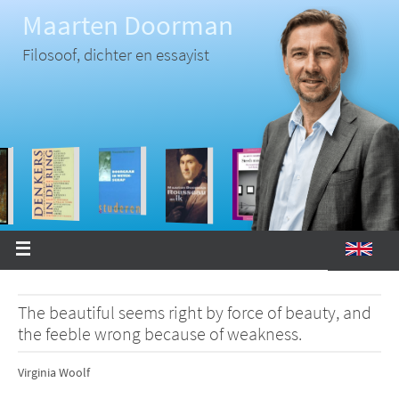
Ga
Maarten Doorman
naar
de
inhoud
Filosoof, dichter en essayist
The beautiful seems right by force of beauty, and
the feeble wrong because of weakness.
Virginia Woolf