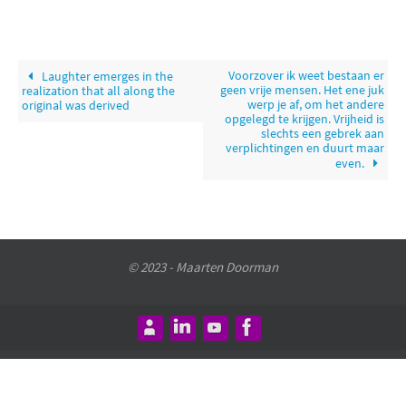
Voorzover ik weet bestaan er
Laughter emerges in the
geen vrije mensen. Het ene juk
realization that all along the
werp je af, om het andere
original was derived
opgelegd te krijgen. Vrijheid is
slechts een gebrek aan
verplichtingen en duurt maar
even.
© 2023 - Maarten Doorman