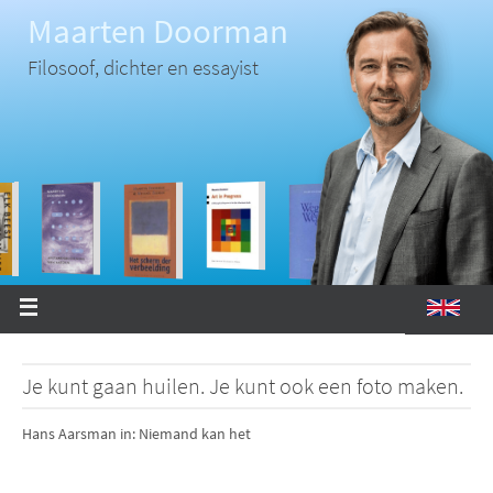
Ga
Maarten Doorman
naar
de
inhoud
Filosoof, dichter en essayist
Je kunt gaan huilen. Je kunt ook een foto maken.
Hans Aarsman in: Niemand kan het