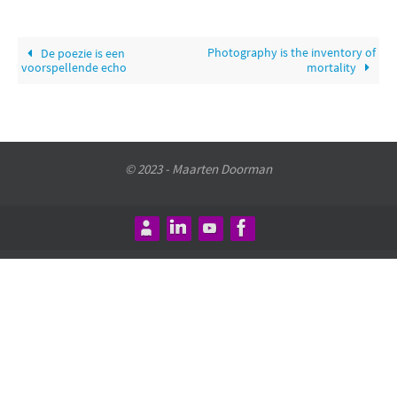
Photography is the inventory of
De poezie is een
voorspellende echo
mortality
© 2023 - Maarten Doorman