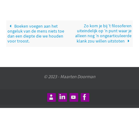
Zo kom je bij ’t filosoferen
Boeken voegen aan het
uiteindelijk op ’n punt waar je
ongeluk van de mens niets toe
alleen nog ’n ongearticuleerde
dan een diepte die we houden
voor troost.
klank zou willen uitstoten
© 2023 - Maarten Doorman