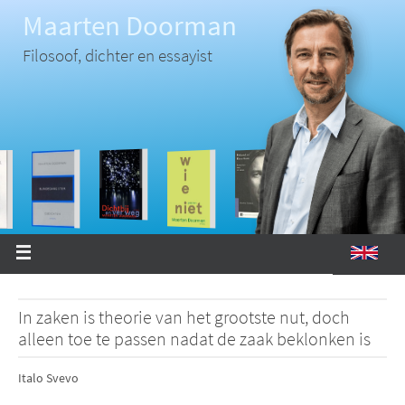
Ga
Maarten Doorman
naar
de
inhoud
Filosoof, dichter en essayist
In zaken is theorie van het grootste nut, doch
alleen toe te passen nadat de zaak beklonken is
Italo Svevo