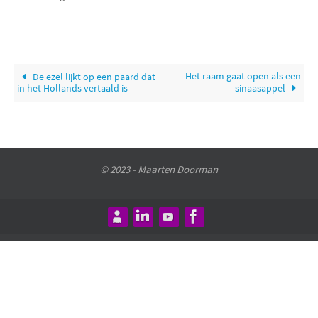
Het raam gaat open als een
De ezel lijkt op een paard dat
in het Hollands vertaald is
sinaasappel
© 2023 - Maarten Doorman