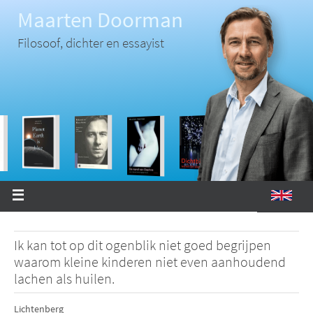
Ga
Maarten Doorman
naar
de
inhoud
Filosoof, dichter en essayist
Ik kan tot op dit ogenblik niet goed begrijpen
waarom kleine kinderen niet even aanhoudend
lachen als huilen.
Lichtenberg