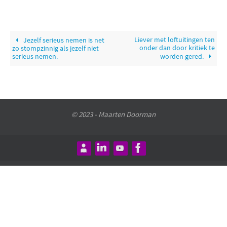
Liever met loftuitingen ten
Jezelf serieus nemen is net
onder dan door kritiek te
zo stompzinnig als jezelf niet
serieus nemen.
worden gered.
© 2023 - Maarten Doorman