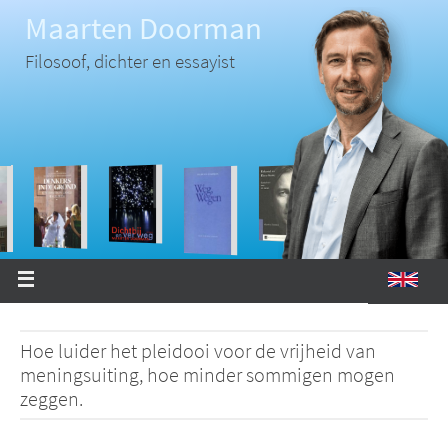
Ga
Maarten Doorman
naar
de
inhoud
Filosoof, dichter en essayist
Hoe luider het pleidooi voor de vrijheid van
meningsuiting, hoe minder sommigen mogen
zeggen.