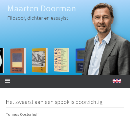
Ga
Maarten Doorman
naar
de
inhoud
Filosoof, dichter en essayist
Het zwaarst aan een spook is doorzichtig
Tonnus Oosterhoff