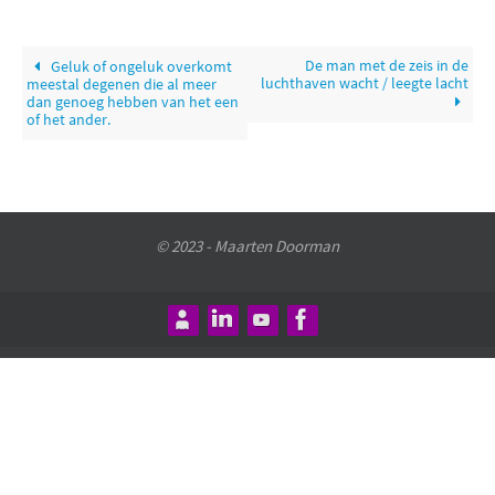
De man met de zeis in de
Geluk of ongeluk overkomt
luchthaven wacht / leegte lacht
meestal degenen die al meer
dan genoeg hebben van het een
of het ander.
© 2023 - Maarten Doorman