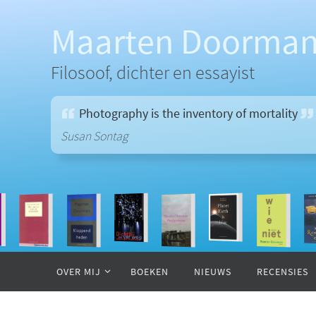
Ga
naar
Maarten Doorma
de
inhoud
Filosoof, dichter en essayist
Photography is the inventory of mortality
Susan Sontag
Ga
naar
OVER MIJ
BOEKEN
NIEUWS
RECENSIES
de
inhoud