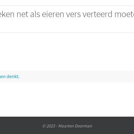
eken net als eieren vers verteerd moe
men denkt.
© 2023 - Maarten Doorman