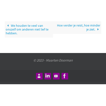
Hoe verder je reist, hoe minder
We houden te veel van
onszelf om anderen niet lief te
je ziet.
hebben.
© 2023 - Maarten Doorman