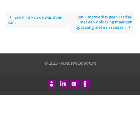
Een kunstwerk is geen raadsel
Een kind kan de was doen.
met een oplossing maar een
Kan.
oplossing met een raadsel.
© 2023 - Maarten Doorman