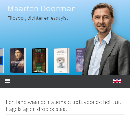
Ga
Maarten Doorman
naar
de
inhoud
Filosoof, dichter en essayist
Een land waar de nationale trots voor de helft uit
hagelslag en drop bestaat.