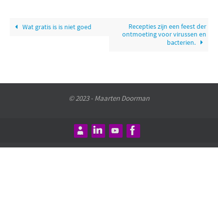
Recepties zijn een feest der
Wat gratis is is niet goed
ontmoeting voor virussen en
bacterien.
© 2023 - Maarten Doorman