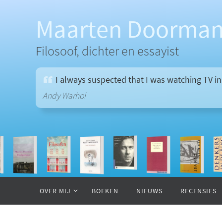
Ga
naar
Maarten Doorma
de
inhoud
Filosoof, dichter en essayist
I always suspected that I was watching TV inst
Andy Warhol
Ga
naar
OVER MIJ
BOEKEN
NIEUWS
RECENSIES
de
inhoud