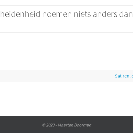
escheidenheid noemen niets anders da
Satiren,
© 2023 - Maarten Doorman